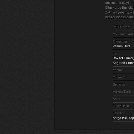
umulmadık olaylara 
Bilim kurgu filmi ol
Zeka tek parça izle
a
benzer bir film dah
IMDB Puanı
Yönetmen Adı
Oyuncular
William Hurt
Tür
Boxset Filmler
Şaşırtan Filmle
Yapımcı
Yapım Yılı
Senaryo
Vizyon Tarihi
Süre
Orjinal İsim
Etiketler
parça izle
,
Yap