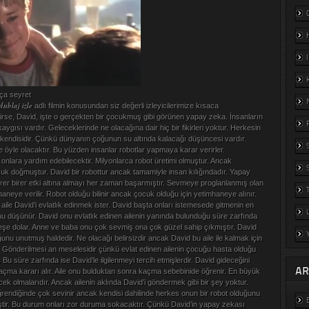
ça seyret
ublaj izle
adlı filmin konusundan siz değerli izleyicilerimize kısaca
se, David, işte o gerçekten bir çocukmuş gibi görünen yapay zeka. İnsanların
kaygısı vardır. Geleceklerinde ne olacağına dair hiç bir fikirleri yoktur. Herkesin
endisidir. Çünkü dünyanın çoğunun su altında kalacağı düşüncesi vardır.
öyle olacaktır. Bu yüzden insanlar robotlar yapmaya karar verirler.
 onlara yardım edebilecektir. Milyonlarca robot üretimi olmuştur. Ancak
uk doğmuştur. David bir robottur ancak tamamiyle insan kılığındadır. Yapay
birer birer etki altına almayı her zaman başarmıştır. Sevmeye proglanlanmış olan
aneye verilir. Robot olduğu bilinir ancak çocuk olduğu için yetimhaneye alınır.
ile David’i evlatlık edinmek ister. David başta onları istemesede gitmenin en
u düşünür. David onu evlatlık edinen ailenin yanında bulunduğu süre zarfında
neşe dolar. Anne ve baba onu çok sevmiş ona çok güzel sahip çıkmıştır. David
ğunu unutmuş haldedir. Ne olacağı belirsizdir ancak David bu aile ile kalmak için
. Gönderilmesi an meselesidir çünkü evlat edinen ailenin çocuğu hasta olduğu
 Bu süre zarfında ise David’le ilgilenmeyi tercih etmişlerdir. David gideceğini
AR
ma kararı alır. Aile onu bulduktan sonra kaçma sebebinide öğrenir. En büyük
k olmalarıdır. Ancak ailenin aklında David’i göndermek gibi bir şey yoktur.
endiğinde çok sevinir ancak kendisi dahilinde herkes onun bir robot olduğunu
tir. Bu durum onları zor duruma sokacaktır. Çünkü David’in yapay zekası