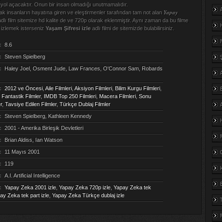
yol açacaktır. Onun bir insan olmadığı unutmamalıdır.
Yapay
arak insanların hayatına giren ve eleştirmenler tarafından tam not alan
dlı film sitemize hd kalite de ve 720p olarak eklenmiştir. Aynı zaman da bu filme
a izlemek isterseniz
Yaşam Şifresi izle
adlı filmi de sitemizde bulabilirsiniz.
:
8.6
:
Steven Spielberg
:
Haley Joel, Osment Jude, Law Frances, O'Connor Sam, Robards
:
2012 ve Öncesi
,
Aile Filmleri
,
Aksiyon Filmleri
,
Bilim Kurgu Filmleri
,
,
Fantastik Filmler
,
IMDB Top 250 Filmleri
,
Macera Filmleri
,
Sonu
r
,
Tavsiye Edilen Filmler
,
Türkçe Dublaj Filmler
:
Steven Spielberg, Kathleen Kennedy
:
2001 - Amerika Birleşik Devletleri
:
Brian Aldiss, Ian Watson
:
11 Mayıs 2001
:
119
:
A.I. Artificial Intelligence
:
Yapay Zeka 2001 izle
,
Yapay Zeka 720p izle
,
Yapay Zeka tek
ay Zeka tek part izle
,
Yapay Zeka Türkçe dublaj izle