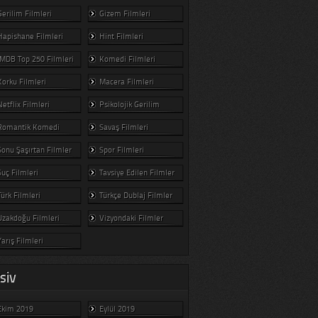
Gerilim Filmleri
Gizem Filmleri
Hapishane Filmleri
Hint Filmleri
IMDB Top 250 Filmleri
Komedi Filmleri
Korku Filmleri
Macera Filmleri
Netflix Filmleri
Psikolojik Gerilim
Romantik Komedi
Savaş Filmleri
Sonu Şaşırtan Filmler
Spor Filmleri
Suç Filmleri
Tavsiye Edilen Filmler
Türk Filmleri
Türkçe Dublaj Filmler
Uzakdoğu Filmleri
Vizyondaki Filmler
Yarış Filmleri
SIV
Ekim 2019
Eylül 2019