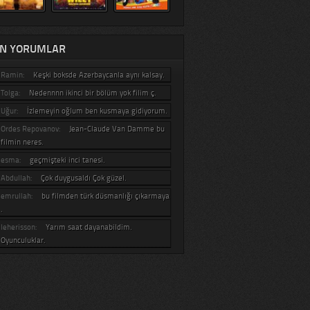
N YORUMLAR
Ramin:
Keşki boksde Azerbaycanla aynı kalsay.
Tolga:
Nedennnn ikinci bir bölüm yok filim ç.
Uğur:
İzlemeyin oğlum ben kusmaya gidiyorum.
Ordes Repovanov:
Jean-Claude Van Damme bu
filmin neres.
esma:
geçmişteki inci tanesi.
Abdullah:
Çok duygusaldı Çok güzel.
emrullah:
bu filmden türk düsmanlığı çıkarmaya
.
leherisson:
Yarım saat dayanabildim.
Oyunculuklar.