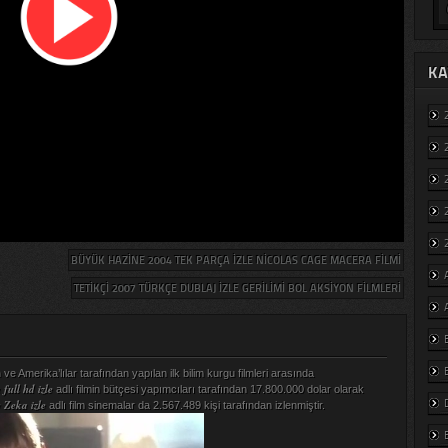
KA
BÜYÜK HAZINE 2004 TEK PARÇA IZLE NICOLAS CAGE MACERA FILMI
TETIKÇI 2007 TÜRKÇE DUBLAJ IZLE GERILIMI BOL AKSIYON FILMLERI
ve Amerika’lılar tarafından yapılan ilk bilim kurgu filmleri arasında
full hd izle
adlı filmin bütçesi yapımcıları tarafından 17.800.000 dolar olarak
 Zeka izle
adlı film sinemalar da 2.567.489 kişi tarafından izlenmiştir.