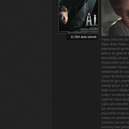
11.959 defa izlendi
Yapay Zeka tek par
Yapay Zeka Türkçe d
bahsetmemiz gerekir
belirsiz bir gelecek 
düşündüğü tek şey k
Düşünceden çok ise 
Teknolojinin faydası
beklenmedik bir çoc
zekası ile herkesi 
David bir gün yetimh
Zaman geçer ve bir a
doğru karar olduğun
onların sevgisiyle 
sanki bir robot oldu
çaba sarf edecektir
için dondurulmuştur.
düşünerek evden kaç
sebep onu gönderece
David bu durumu öğr
unutmuş hale gelmiş