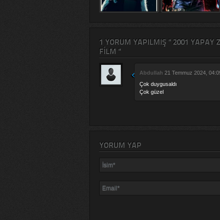
1 YORUM YAPILMIŞ " 2001 YAPAY 
FILM "
Abdullah
21 Temmuz 2024, 04:09
Çok duygusaldı
Çok güzel
YORUM YAP