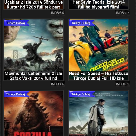
Uçaklar 2 izle 2014 Söndür ve
Her Şeyin Teorisi izle 2014
Kurtar hd 720p full tek part
full hd biyografi filmi
IMDB:6.0
IMDB:7.7
Maymunlar Cehennemi 2 izle
Need For Speed – Hız Tutkusu
Şafak Vakti 2014 full hd
Türkçe Dublaj Full HD izle
IMDB:7.6
IMDB:8.1