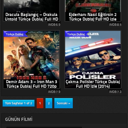
Dracula Başlangıç – Drakula
Ejderhanı Nasıl Eğitirsin 2
Untold Türkçe Dublaj Full HD
Türkçe Dublaj Full HD izle
izle
(2014)
IMDB:6.9
IMDB:8.5
Demir Adam 3 – Iron Man 3
Çakma Polisler Türkçe Dublaj
Türkçe Dublaj Full HD 720p
Full HD izle (2014)
izle
IMDB:7.9
IMDB:7.3
Tüm Sayfalar 1 of 2
1
2
Sonraki »
GÜNÜN FILMI