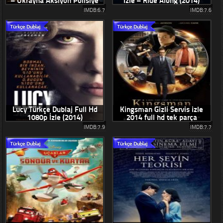
– Ukrayna Aksiyon Polisiye
İzle – Ride Along (2014)
Filmleri
IMDB:6.7
IMDB:7.6
Lucy Türkçe Dublaj Full Hd
Kingsman Gizli Servis izle
1080p İzle (2014)
2014 full hd tek parça
IMDB:7.9
IMDB:7.7