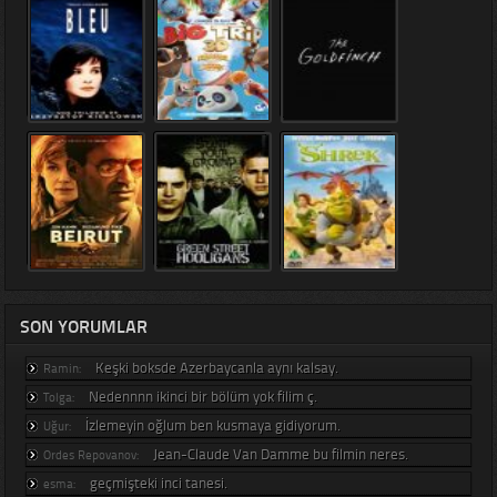
SON YORUMLAR
Keşki boksde Azerbaycanla aynı kalsay.
Ramin:
Nedennnn ikinci bir bölüm yok filim ç.
Tolga:
İzlemeyin oğlum ben kusmaya gidiyorum.
Uğur:
Jean-Claude Van Damme bu filmin neres.
Ordes Repovanov:
geçmişteki inci tanesi.
esma: