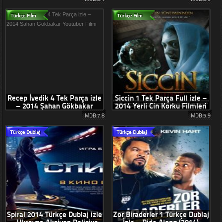
Recep İvedik 4 Tek Parça izle
Siccin 1 Tek Parça Full izle –
– 2014 Şahan Gökbakar
2014 Yerli Cin Korku Filmleri
Youtuber Filmi
IMDB:7.8
IMDB:5.9
Spiral 2014 Türkçe Dublaj izle
Zor Biraderler 1 Türkçe Dublaj