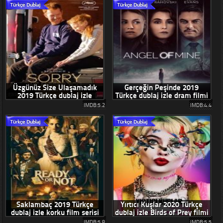
Üzgünüz Size Ulaşamadık
Gerçeğin Peşinde 2019
2019 Türkçe dublaj izle
Türkçe dublaj izle dram filmi
IMDB:5.2
IMDB:4.4
Saklambaç 2019 Türkçe
Yırtıcı Kuşlar 2020 Türkçe
dublaj izle korku film serisi
dublaj izle Birds of Prey filmi
IMDB:5.8
IMDB:5.5