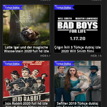
Latte Igel und der magische
Çılgın İkili 3 Türkçe dublaj izle
Wasserstein 2020 full hd izle
2020 Will Smith filmi
IMDB:5.7
IMDB: 7.6
Jojo Rabbit 2020 full hd izle
Sefiller 2019 Türkçe dublaj