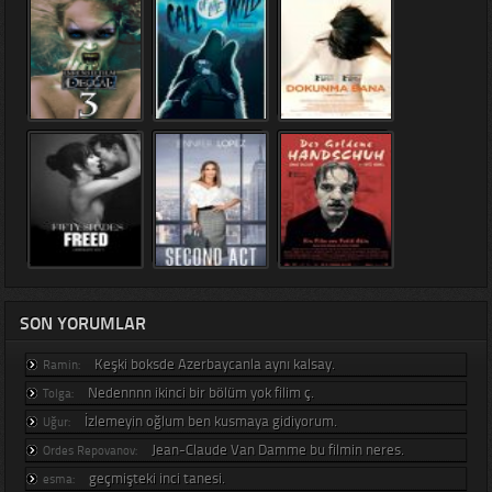
SON YORUMLAR
Keşki boksde Azerbaycanla aynı kalsay.
Ramin:
Nedennnn ikinci bir bölüm yok filim ç.
Tolga:
İzlemeyin oğlum ben kusmaya gidiyorum.
Uğur:
Jean-Claude Van Damme bu filmin neres.
Ordes Repovanov:
geçmişteki inci tanesi.
esma: