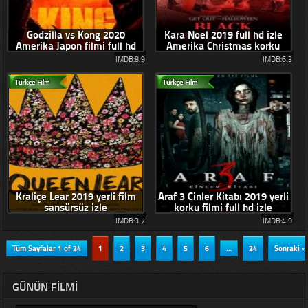
Godzilla vs Kong 2020
Kara Noel 2019 full hd izle
Amerika Japon filmi full hd
Amerika Christmas korku
izle
filmi
IMDB:8.9
IMDB:6.3
Kraliçe Lear 2019 yerli film
Araf 3 Cinler Kitabı 2019 yerli
sansürsüz izle
korku filmi full hd izle
IMDB:3.7
IMDB:4.9
Tüm Sayfalar 1 of 24
1
2
3
4
5
6
…
24
Sonraki »
GÜNÜN FILMI