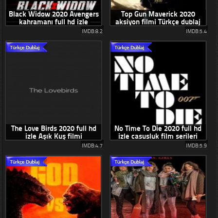
Black Widow 2020 Avengers
Top Gun Maverick 2020
kahramanı full hd izle
aksiyon filmi Türkçe dublaj
izle
IMDB:8.2
IMDB:5.4
The Love Birds 2020 full hd
No Time To Die 2020 full hd
izle Aşık Kuş filmi
izle casusluk film serileri
IMDB:4.7
IMDB:5.9