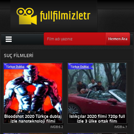
Hemen Ara
SUÇ FILMLERI
Bloodshot 2020 Türkçe dublaj
Islıkçılar 2020 filmi 720p full
izle nanoteknoloji filmi
izle 3 ülke ortak film
IMDB:6.2
IMDB:4.7