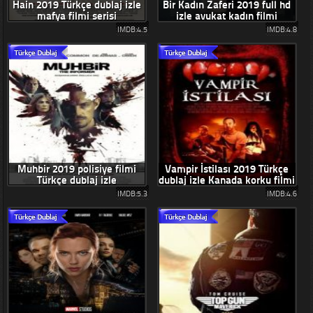
Hain 2019 Türkçe dublaj izle
Bir Kadın Zaferi 2019 full hd
mafya filmi serisi
izle avukat kadın filmi
IMDB:4.5
IMDB:4.8
Muhbir 2019 polisiye filmi
Vampir İstilası 2019 Türkçe
Türkçe dublaj izle
dublaj izle Kanada korku filmi
IMDB:5.3
IMDB:4.6