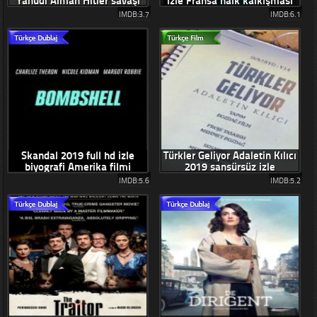
Yahudi Alman Hitler savaşı
izle Fransa halk kalkışması
IMDB:3.7
IMDB:6.1
Skandal 2019 full hd izle
Türkler Geliyor Adaletin Kılıcı
biyografi Amerika filmi
2019 sansürsüz izle
IMDB:5.6
IMDB:5.2