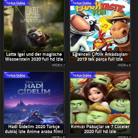
Latte Igel und der magische
Eğlenceli Çiftlik Arkadaşları
Wasserstein 2020 full hd izle
2019 tek parça full izle
IMDB:5.7
IMDB:4.6
Hadi Gidelim 2020 Türkçe
Kırmızı Pabuçlar ve 7 Cüceler
dublaj izle Anime araba filmi
2020 full hd izle
IMDB:4.6
IMDB:5.2