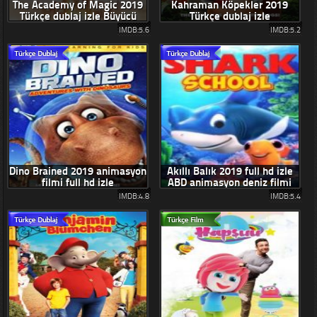
The Academy of Magic 2019
Kahraman Köpekler 2019
Türkçe dublaj izle Büyücü
Türkçe dublaj izle
filmi
IMDB:5.6
IMDB:5.2
Dino Brained 2019 animasyon
Akıllı Balık 2019 full hd izle
filmi full hd izle
ABD animasyon deniz filmi
IMDB:4.8
IMDB:5.4