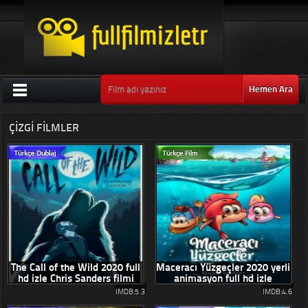
Hemen Ara
ÇIZGI FILMLER
The Call of the Wild 2020 full
Maceracı Yüzgeçler 2020 yerli
hd izle Chris Sanders filmi
animasyon full hd izle
IMDB:5.3
IMDB:4.6