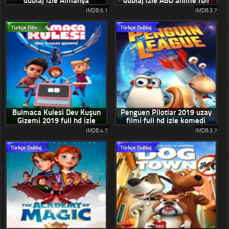
dublaj izle Almanya
dublaj izle ABD anime full
animasyon
film
IMDB:5.1
IMDB:3.7
Bulmaca Kulesi Dev Kuşun
Penguen Pilotlar 2019 uzay
Gizemi 2019 full hd izle
filmi full hd izle komedi
IMDB:4.7
IMDB:3.7