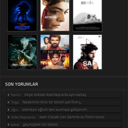
SON YORUMLAR
Keşki boksde Azerbaycanla aynı kalsay.
Ramin:
Nedennnn ikinci bir bölüm yok filim ç.
Tolga:
İzlemeyin oğlum ben kusmaya gidiyorum.
Uğur:
Jean-Claude Van Damme bu filmin neres.
Ordes Repovanov:
geçmişteki inci tanesi.
esma: