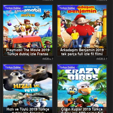
Playmobil The Movie 2019
Arkadaşım Benjamin 2019
Türkçe dublaj izle Fransa
tek parça full izle fil filmi
filmi
IMDB:4.7
IMDB:3.7
Hızlı ve Tüylü 2019 Türkçe
Çılgın Kuşlar 2019 Türkçe