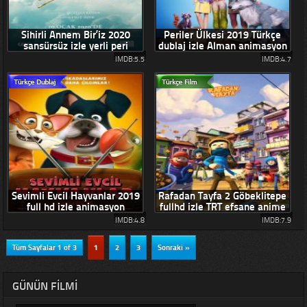
Sihirli Annem Bir’iz 2020
Periler Ülkesi 2019 Türkçe
sansürsüz izle yerli peri
dublaj izle Alman animasyon
filmleri
filmi
IMDB:5.5
IMDB:4.7
Sevimli Evcil Hayvanlar 2019
Rafadan Tayfa 2 Göbeklitepe
full hd izle animasyon
fullhd izle TRT efsane anime
Amerika
filmi
IMDB:4.8
IMDB:7.9
Tüm Sayfalar 1 of 3
1
2
3
Sonraki »
GÜNÜN FILMI