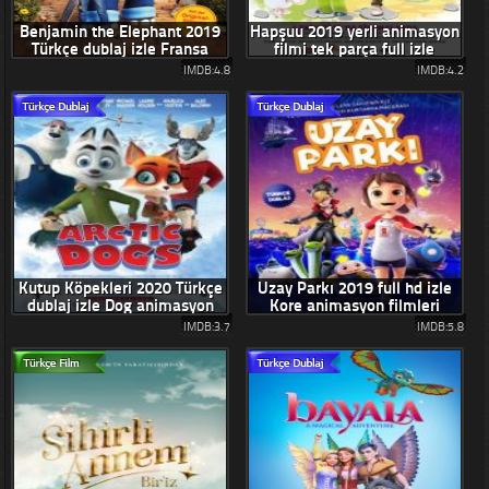
Benjamin the Elephant 2019
Hapşuu 2019 yerli animasyon
Türkçe dublaj izle Fransa
filmi tek parça full izle
filmi
IMDB:4.8
IMDB:4.2
Kutup Köpekleri 2020 Türkçe
Uzay Parkı 2019 full hd izle
dublaj izle Dog animasyon
Kore animasyon filmleri
filmi
IMDB:3.7
IMDB:5.8