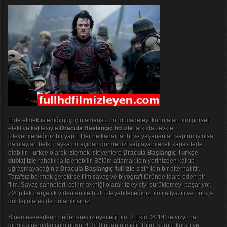
Elde etmek istediği güç için amansız bir mücadeleyi konu alan film görsel
efekt ve kalitesiyle
Dracula Başlangıç hd izle
farkıyla zevkle
izleyebileceğiniz bir yapıt. Her ne kadar tarihi ve yaşananları saptırmış olsa
da olayları belki başka bir açıdan görmenizi sağlayabilecek kapasitede
olabilir. Türkçe olarak izlemek isteyenlere
Dracula Başlangıç Türkçe
dublaj izle
rahatlıkla izlenebilir. Bölüm atlamak için yerinizden kalkıp
uğraşmayacağınız
Dracula Başlangıç full izle
sizin için bir alternatiftir.
Tarafsız bakmak gerekirse film savaş ve biyografi türünde idare eden bir
film. Savaş sahneleri, çekim tekniği olarak izleyiciyi sürüklemeyi başarıyor.
720p tek parça vk videoları ile hızlı izleyebileceğiniz filmi altyazılı ve Türkçe
dublaj olarak da bulabilirsiniz.
Sinemaseverlerin beğenerek izleyeceği film 3 Ekim 2014’de vizyona
girmiş sinemalar.com puanı 4.3/10 puan almıştır. Bilim kurgu, korku ve