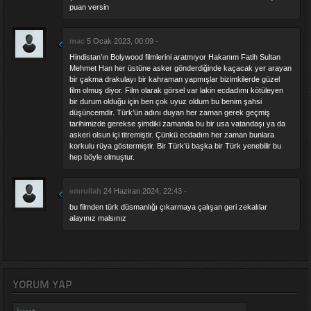
puan versin
mac
5 Ocak 2023, 00:09 -
Hindistan’ın Bolywood filmlerini aratmıyor Hakanım Fatih Sultan
Mehmet Han her üstüne asker gönderdiğinde kaçacak yer arayan
bir çakma drakulayı bir kahraman yapmışlar bizimkilerde güzel
film olmuş diyor. Film olarak görsel var lakin ecdadımı kötüleyen
bir durum olduğu için ben çok uyuz oldum bu benim şahsi
düşüncemdir. Türk’ün adını duyan her zaman gerek geçmiş
tarihimizde gerekse şimdiki zamanda bu bir usa vatandaşı ya da
askeri olsun içi titremiştir. Çünkü ecdadım her zaman bunlara
korkulu rüya göstermiştir. Bir Türk’ü başka bir Türk yenebilir bu
hep böyle olmuştur.
emrullah
24 Haziran 2024, 22:43 -
bu filmden türk düsmanlığı çıkarmaya çalışan geri zekalılar
alayınız malsınız
YORUM YAP