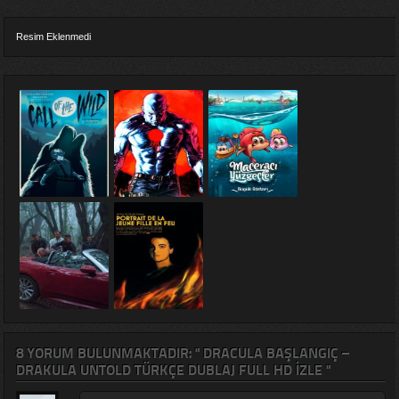
Resim Eklenmedi
8 YORUM BULUNMAKTADIR: " DRACULA BAŞLANGIÇ –
DRAKULA UNTOLD TÜRKÇE DUBLAJ FULL HD IZLE "