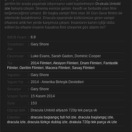
gerilim bir arada yaşamak istiyorsanız vakit kaybetmeyin
Drakula Untold
izle
farkıyla izleyin. Sinema evinize gelsin. Keyifli ve fantastik olan filmi
beğeneceğinizi umarız. Bir başka vampir filmi olan 30 Gün Gece filmini de
sitemizde bulabilirsiniz. Dracula sayesinde kültürümüze giren vampir
efsanesi artık her yerde karşımıza çıkıyor. Insanların kanını içtiği iddia
edilen bu efsane insanın hayatına filmi izleyerek göz atalım mı?
IMDB Puanı
:
6.9
Yönetmen
:
Gary Shore
Adı
Oyuncular
:
Luke Evans, Sarah Gadon, Dominic Cooper
Tür
:
2014 Filmleri
,
Aksiyon Filmleri
,
Dram Filmleri
,
Fantastik
Filmler
,
Gerilim Filmleri
,
Macera Filmleri
,
Savaş Filmleri
Yapımcı
:
Gary Shore
Yapım Yılı
:
2014 - Amerika Birleşik Devletleri
Senaryo
:
Gary Shore
Vizyon Tarihi
:
15 Kasım 2014
Süre
:
153
Orjinal İsim
:
Dracula Untold altyazılı 720p tek parça vk
Etiketler
:
dracula başlangıç full hd izle
,
dracula başlangıç izle
,
dracula izle
,
dracula türkçe dublaj izle
,
drakula 720p tek parça vk izle