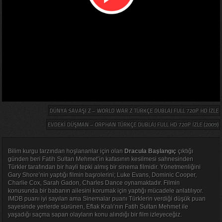
DÜNYA SAVAŞI Z – WORLD WAR Z TÜRKÇE DUBLAJ FULL 720P HD IZLE
EVDEKI DÜŞMAN – ORPHAN TÜRKÇE DUBLAJ FULL HD 720P IZLE (2009)
Bilim kurgu tarzından hoşlananlar için olan
Dracula Başlangıç
çıktığı
günden beri Fatih Sultan Mehmet’in kafasının kesilmesi sahnesinden
Türkler tarafından bir hayli tepki almış bir sinema filmidir. Yönetmenliğini
Gary Shore’nin yaptığı filmin başrolerini; Luke Evans, Dominic Cooper,
Charlie Cox, Sarah Gadon, Charles Dance oynamaktadır. Filmin
konusunda bir babanın ailesini korumak için yaptığı mücadele anlatılıyor.
IMDB puanı iyi sayılan ama Sinemalar puanı Türklerin verdiği düşük puan
sayesinde yerlerde sürünen, Eflak Kralı’nın Fatih Sultan Mehmet ile
yaşadığı saçma sapan olayların konu alındığı bir film izleyeceğiz.