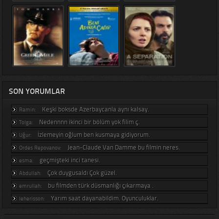
SON YORUMLAR
Keşki boksde Azerbaycanla aynı kalsay.
Ramin:
Nedennnn ikinci bir bölüm yok filim ç.
Tolga:
İzlemeyin oğlum ben kusmaya gidiyorum.
Uğur:
Jean-Claude Van Damme bu filmin neres.
Ordes Repovanov:
geçmişteki inci tanesi.
esma:
Çok duygusaldı Çok güzel.
Abdullah:
bu filmden türk düsmanlığı çıkarmaya .
emrullah:
Yarım saat dayanabildim. Oyunculuklar.
leherisson: