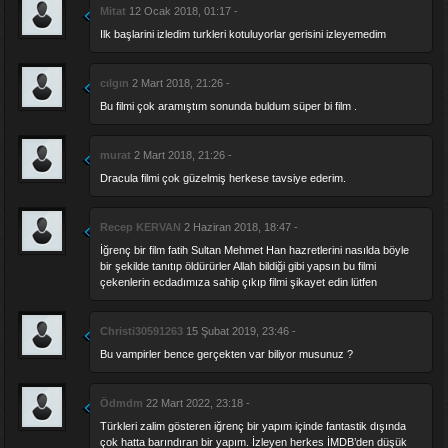
Mitat
12 Ocak 2018, 01:17 -
Ilk başlarini izledim turkleri kotuluyorlar gerisini izleyemedim
cılgın
2 Mart 2018, 21:26 -
Bu filmi çok aramıştım sonunda buldum süper bi film .
murat
2 Mart 2018, 21:26 -
Dracula filmi çok güzelmiş herkese tavsiye ederim.
Recep KERVAN
2 Haziran 2018, 18:47 -
İğrenç bir film fatih Sultan Mehmet Han hazretlerini nasılda böyle
bir şekilde tanıtıp öldürürler Allah bildiği gibi yapsın bu filmi
çekenlerin ecdadımıza sahip çıkıp filmi şikayet edin lütfen
Christi30591263
15 Şubat 2019, 23:46 -
Bu vampirler bence gerçekten var biliyor musunuz ?
Ödmdm
22 Mart 2022, 23:18 -
Türkleri zalim gösteren iğrenç bir yapım içinde fantastik dışında
çok hatta barındıran bir yapım. İzleyen herkes İMDB’den düşük