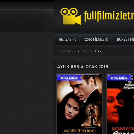
ANASAYFA
2020 FILMLERI
BOXSET F
ANA SAYFA
>
2019
>
OCAK
AYLIK ARŞIV: OCAK 2019