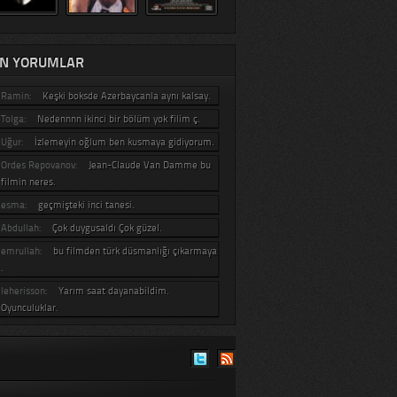
N YORUMLAR
Ramin:
Keşki boksde Azerbaycanla aynı kalsay.
Tolga:
Nedennnn ikinci bir bölüm yok filim ç.
Uğur:
İzlemeyin oğlum ben kusmaya gidiyorum.
Ordes Repovanov:
Jean-Claude Van Damme bu
filmin neres.
esma:
geçmişteki inci tanesi.
Abdullah:
Çok duygusaldı Çok güzel.
emrullah:
bu filmden türk düsmanlığı çıkarmaya
.
leherisson:
Yarım saat dayanabildim.
Oyunculuklar.