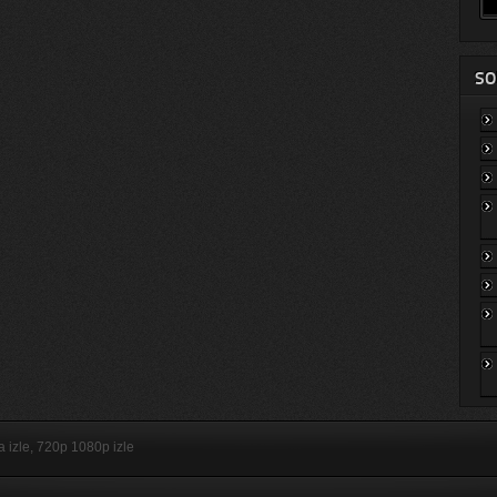
SO
ça izle, 720p 1080p izle