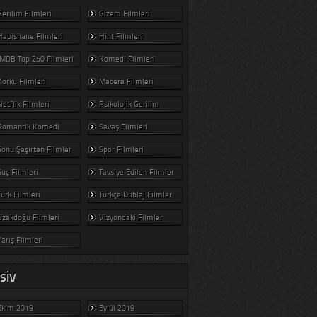
Gerilim Filmleri
Gizem Filmleri
Hapishane Filmleri
Hint Filmleri
IMDB Top 250 Filmleri
Komedi Filmleri
Korku Filmleri
Macera Filmleri
Netflix Filmleri
Psikolojik Gerilim
Romantik Komedi
Savaş Filmleri
Sonu Şaşırtan Filmler
Spor Filmleri
Suç Filmleri
Tavsiye Edilen Filmler
Türk Filmleri
Türkçe Dublaj Filmler
Uzakdoğu Filmleri
Vizyondaki Filmler
Yarış Filmleri
SIV
Ekim 2019
Eylül 2019