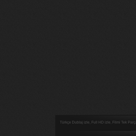
Türkçe Dublaj izle, Full HD izle, Filmi Tek Par