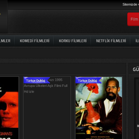
Sitemizde 
ILMLER
KOMEDI FILMLERI
KORKU FILMLERI
NETFLIX FILMLERI
İL
GÜ