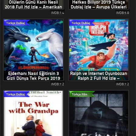
Ölülerin Günü Kanlı Nesil
Herkes Biliyor 2019 Türkçe
2018 Full Hd izle – Amerikan
Dublaj izle – Avrupa Ülkeleri
Zombi Filmleri
Dram Filmleri
IMDB:7.4
IMDB:5.8
Ejderhanı Nasıl Eğitirsin 3
Ralph ve İnternet Oyunbozan
Gizli Dünya Tek Parça 2019
Ralph 2 Full Hd izle –
izle – Efsane Film Serisi
Amerikan Animasyon 2019
IMDB:7.2
IMDB:7.2