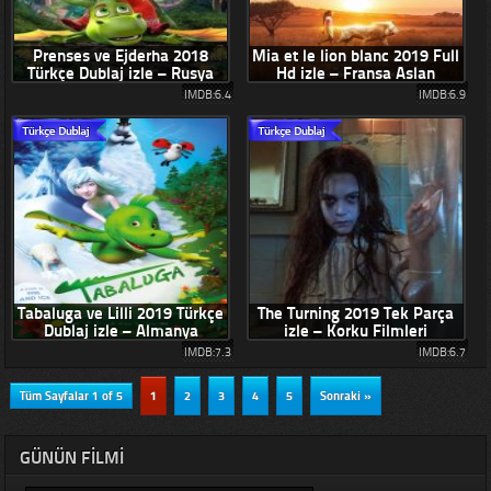
Prenses ve Ejderha 2018
Mia et le lion blanc 2019 Full
Türkçe Dublaj izle – Rusya
Hd izle – Fransa Aslan
Süper Animasyon Filmi
Dramatik Filmleri
IMDB:6.4
IMDB:6.9
Tabaluga ve Lilli 2019 Türkçe
The Turning 2019 Tek Parça
Dublaj izle – Almanya
izle – Korku Filmleri
Animasyon Filmleri
Amerikan Yapımı Cinayet
IMDB:7.3
IMDB:6.7
Tüm Sayfalar 1 of 5
1
2
3
4
5
Sonraki »
GÜNÜN FILMI