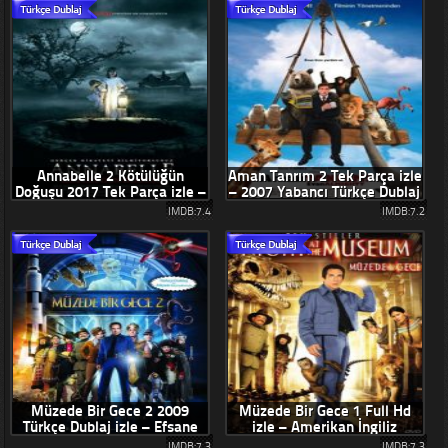
Annabelle 2 Kötülüğün
Aman Tanrım 2 Tek Parça izle
Doğuşu 2017 Tek Parça izle –
– 2007 Yabancı Türkçe Dublaj
Yabancı Korku Filmleri
Komedi Filmleri
IMDB:7.4
IMDB:7.2
Müzede Bir Gece 2 2009
Müzede Bir Gece 1 Full Hd
Türkçe Dublaj izle – Efsane
izle – Amerikan İngiliz
Komedi Filmi Serileri
Fantastik Komedi Filmi 2006
IMDB:7.3
IMDB:7.3