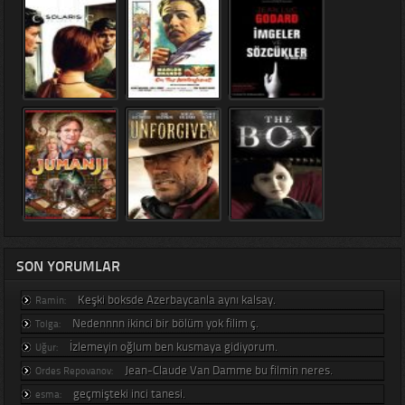
SON YORUMLAR
Keşki boksde Azerbaycanla aynı kalsay.
Ramin:
Nedennnn ikinci bir bölüm yok filim ç.
Tolga:
İzlemeyin oğlum ben kusmaya gidiyorum.
Uğur:
Jean-Claude Van Damme bu filmin neres.
Ordes Repovanov:
geçmişteki inci tanesi.
esma: