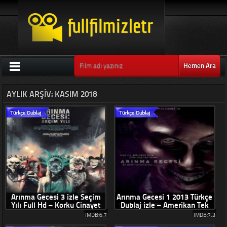
Hemen Ara
AYLIK ARŞIV: KASIM 2018
Arınma Gecesi 3 izle Seçim
Arınma Gecesi 1 2013 Türkçe
Yılı Full Hd – Korku Cinayet
Dublaj izle – Amerikan Tek
Filmi Türkçe Dubla
Parça Korku Filmleri
IMDB:6.7
IMDB:7.3