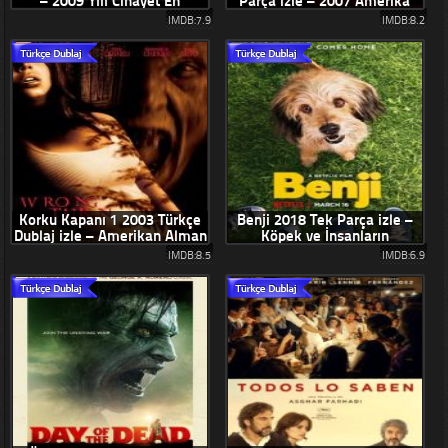
– 2009 Yılı Cinayet En
Parça izle – 2007 Amerika
Korkunç Filmler Serisi
Efsane Korku Filmi
IMDB:7.9
IMDB:8.2
Korku Kapanı 1 2003 Türkçe
Benji 2018 Tek Parça izle –
Dublaj izle – Amerikan Alman
Köpek ve İnsanların
Efsane Korku Filmi
Dostluğunu Anlatan Film
IMDB:8.5
IMDB:6.9