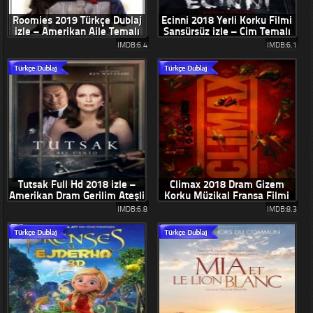
Roomies 2019 Türkçe Dublaj
Ecinni 2018 Yerli Korku Filmi
izle – Amerikan Aile Temalı
Sansürsüz izle – Cim Temalı
Komedi Filmleri
Baş Yapıtlar
IMDB:6.4
IMDB:6.1
Tutsak Full Hd 2018 izle –
Climax 2018 Dram Gizem
Amerikan Dram Gerilim Ateşli
Korku Müzikal Fransa Filmi
Filmler
Tek Parça Full izle
IMDB:6.8
IMDB:8.3