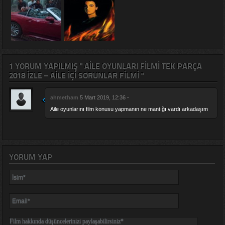
1 YORUM YAPILMIŞ " AILE OYUNLARI FILMI TEK PARÇA
2018 IZLE – AILE IÇI SORUNLAR FILMI "
ahmetham
5 Mart 2019, 12:36 -
Aile oyunlarını film konusu yapmanın ne mantığı vardı arkadaşım
YORUM YAP