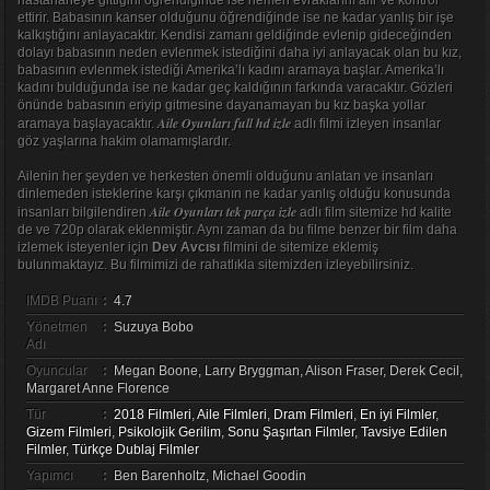
hastahaneye gittiğini öğrendiğinde ise hemen evraklarını alır ve kontrol
ettirir. Babasının kanser olduğunu öğrendiğinde ise ne kadar yanlış bir işe
kalkıştığını anlayacaktır. Kendisi zamanı geldiğinde evlenip gideceğinden
dolayı babasının neden evlenmek istediğini daha iyi anlayacak olan bu kız,
babasının evlenmek istediği Amerika’lı kadını aramaya başlar. Amerika’lı
kadını bulduğunda ise ne kadar geç kaldığının farkında varacaktır. Gözleri
önünde babasının eriyip gitmesine dayanamayan bu kız başka yollar
Aile Oyunları full hd izle
aramaya başlayacaktır.
adlı filmi izleyen insanlar
göz yaşlarına hakim olamamışlardır.
Ailenin her şeyden ve herkesten önemli olduğunu anlatan ve insanları
dinlemeden isteklerine karşı çıkmanın ne kadar yanlış olduğu konusunda
Aile Oyunları tek parça izle
insanları bilgilendiren
adlı film sitemize hd kalite
de ve 720p olarak eklenmiştir. Aynı zaman da bu filme benzer bir film daha
izlemek isteyenler için
Dev Avcısı
filmini de sitemize eklemiş
bulunmaktayız. Bu filmimizi de rahatlıkla sitemizden izleyebilirsiniz.
IMDB Puanı
:
4.7
Yönetmen
:
Suzuya Bobo
Adı
Oyuncular
:
Megan Boone, Larry Bryggman, Alison Fraser, Derek Cecil,
Margaret Anne Florence
Tür
:
2018 Filmleri
,
Aile Filmleri
,
Dram Filmleri
,
En iyi Filmler
,
Gizem Filmleri
,
Psikolojik Gerilim
,
Sonu Şaşırtan Filmler
,
Tavsiye Edilen
Filmler
,
Türkçe Dublaj Filmler
Yapımcı
:
Ben Barenholtz, Michael Goodin