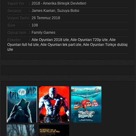
Yapım Yılı
:
2018 - Amerika Birleşik Devletleri
Senaryo
:
James Kaelan, Suzuya Bobo
Vizyon Tarihi
:
26 Temmuz 2018
Süre
:
108
Orjinal İsim
:
Family Games
Etiketler
:
Aile Oyunları 2018 izle
,
Aile Oyunları 720p izle
,
Aile
Oyunları full hd izle
,
Aile Oyunları tek part izle
,
Aile Oyunları Türkçe dublaj
izle