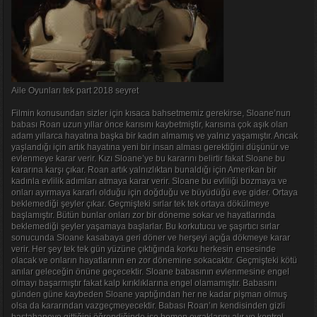
Aile Oyunları tek part 2018 seyret
Filmin konusundan sizler için kısaca bahsetmemiz gerekirse, Sloane’nun
babası Roan uzun yıllar önce karısını kaybetmiştir, karısına çok aşık olan
adam yıllarca hayatına başka bir kadın almamış ve yalnız yaşamıştır. Ancak
yaşlandığı için artık hayatına yeni bir insan alması gerektiğini düşünür ve
evlenmeye karar verir. Kızı Sloane’ye bu kararını belirtir fakat Sloane bu
kararına karşı çıkar. Roan artık yalnızlıktan bunaldığı için Amerikan bir
kadınla evlilik adımları atmaya karar verir. Sloane bu evliliği bozmaya ve
onları ayırmaya kararlı olduğu için doğduğu ve büyüdüğü eve gider. Ortaya
beklemediği şeyler çıkar. Geçmişteki sırlar tek tek ortaya dökülmeye
başlamıştır. Bütün bunlar onları zor bir döneme sokar ve hayatlarında
beklemediği şeyler yaşamaya başlarlar. Bu korkutucu ve şaşırtıcı sırlar
sonucunda Sloane kasabaya geri döner ve herşeyi açığa dökmeye karar
verir. Her şey tek tek gün yüzüne çıktığında korku herkesin ensesinde
olacak ve onların hayatlarının en zor dönemine sokacaktır. Geçmişteki kötü
anılar geleceğin önüne geçecektir. Sloane babasının evlenmesine engel
olmayı başarmıştır fakat kalp kırıklıklarına engel olamamıştır. Babasını
günden güne kaybeden Sloane yaptığından her ne kadar pişman olmuş
olsa da kararından vazgeçmeyecektir. Babası Roan’ın kendisinden gizli