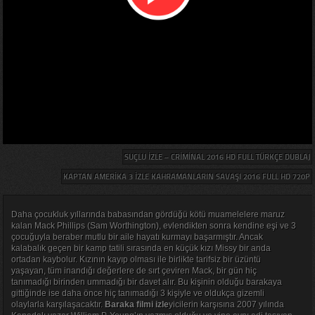
SUÇLU IZLE – CRIMINAL 2016 HD FULL TÜRKÇE DUBLAJ
KAPTAN AMERIKA 3 IZLE KAHRAMANLARIN SAVAŞI 2016 FULL HD 720P
Daha çocukluk yıllarında babasından gördüğü kötü muamelelere maruz
kalan Mack Phillips (Sam Worthington), evlendikten sonra kendine eşi ve 3
çocuğuyla beraber mutlu bir aile hayatı kurmayı başarmıştır. Ancak
kalabalık geçen bir kamp tatili sırasında en küçük kızı Missy bir anda
ortadan kaybolur. Kızının kayıp olması ile birlikte tarifsiz bir üzüntü
yaşayan, tüm inandığı değerlere de sırt çeviren Mack, bir gün hiç
tanımadığı birinden ummadığı bir davet alır. Bu kişinin olduğu barakaya
gittiğinde ise daha önce hiç tanımadığı 3 kişiyle ve oldukça gizemli
olaylarla karşılaşacaktır.
Baraka filmi izle
yicilerin karşısına 2007 yılında