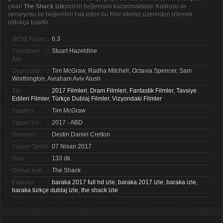
çıkan
The Shack izle
yicinin beğenisini kazanmaktadır. Kadrosu ve
senaryosu ile beğenileri hak eden bu filmi sitemiz üzerinden izlemek
oldukça basittir.
IMDB Puanı
:
6.3
Yönetmen
:
Stuart Hazeldine
Adı
Oyuncular
:
Tim McGraw, Radha Mitchell, Octavia Spencer, Sam
Worthington, Avraham Aviv Alush
Tür
:
2017 Filmleri
,
Dram Filmleri
,
Fantastik Filmler
,
Tavsiye
Edilen Filmler
,
Türkçe Dublaj Filmler
,
Vizyondaki Filmler
Yapımcı
:
Tim McGraw
Yapım Yılı
:
2017 - ABD
Senaryo
:
Destin Daniel Cretton
Vizyon Tarihi
:
07 Nisan 2017
Süre
:
133 dk.
Orjinal İsim
:
The Shack
Etiketler
:
baraka 2017 full hd izle
,
baraka 2017 izle
,
baraka izle
,
baraka türkçe dublaj izle
,
the shack izle