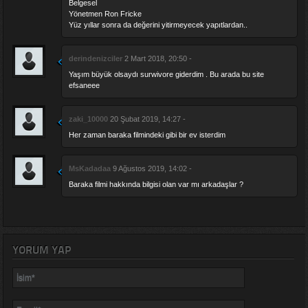
Belgesel
Yönetmen Ron Fricke
Yüz yıllar sonra da değerini yitirmeyecek yapıtlardan..
derindenizciler
2 Mart 2018, 20:50 -
Yaşım büyük olsaydı surwivore giderdim . Bu arada bu site
efsaneee
zaki_10000
20 Şubat 2019, 14:27 -
Her zaman baraka filmindeki gibi bir ev isterdim
MsKadadaa
9 Ağustos 2019, 14:02 -
Baraka filmi hakkında bilgisi olan var mı arkadaşlar ?
YORUM YAP