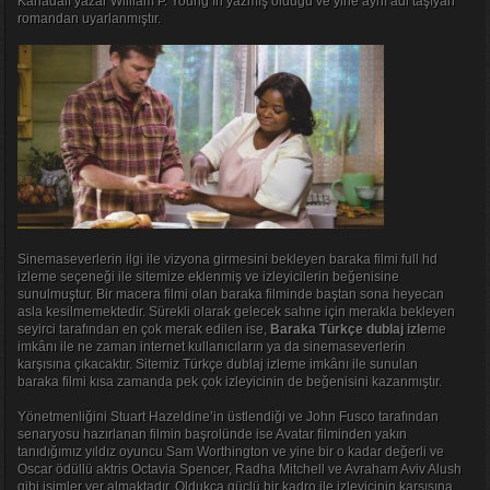
Kanadalı yazar William P. Young’ın yazmış olduğu ve yine aynı adi taşıyan
romandan uyarlanmıştır.
Sinemaseverlerin ilgi ile vizyona girmesini bekleyen baraka filmi full hd
izleme seçeneği ile sitemize eklenmiş ve izleyicilerin beğenisine
sunulmuştur. Bir macera filmi olan baraka filminde baştan sona heyecan
asla kesilmemektedir. Sürekli olarak gelecek sahne için merakla bekleyen
seyirci tarafından en çok merak edilen ise,
Baraka Türkçe dublaj izle
me
imkânı ile ne zaman internet kullanıcıların ya da sinemaseverlerin
karşısına çıkacaktır. Sitemiz Türkçe dublaj izleme imkânı ile sunulan
baraka filmi kısa zamanda pek çok izleyicinin de beğenisini kazanmıştır.
Yönetmenliğini Stuart Hazeldine’in üstlendiği ve John Fusco tarafından
senaryosu hazırlanan filmin başrolünde ise Avatar filminden yakın
tanıdığımız yıldız oyuncu Sam Worthington ve yine bir o kadar değerli ve
Oscar ödüllü aktris Octavia Spencer, Radha Mitchell ve Avraham Aviv Alush
gibi isimler yer almaktadır. Oldukça güçlü bir kadro ile izleyicinin karşısına