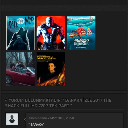
4 YORUM BULUNMAKTADIR: " BARAKA IZLE 2017 THE
SHACK FULL HD 720P TEK PART "
sinemadada
2 Mart 2018, 20:50 -
” BARAKA”