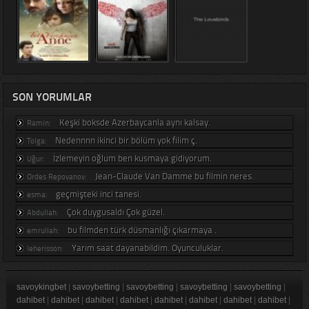
SON YORUMLAR
Keşki boksde Azerbaycanla aynı kalsay.
Ramin:
Nedennnn ikinci bir bölüm yok filim ç.
Tolga:
İzlemeyin oğlum ben kusmaya gidiyorum.
Uğur:
Jean-Claude Van Damme bu filmin neres.
Ordes Repovanov:
geçmişteki inci tanesi.
esma:
Çok duygusaldı Çok güzel.
Abdullah:
bu filmden türk düsmanlığı çıkarmaya .
emrullah:
Yarım saat dayanabildim. Oyunculuklar.
leherisson:
savoykingbet
|
savoybetting
|
savoybetting
|
savoybetting
|
savoybetting
|
dahibet
|
dahibet
|
dahibet
|
dahibet
|
dahibet
|
dahibet
|
dahibet
|
dahibet
|