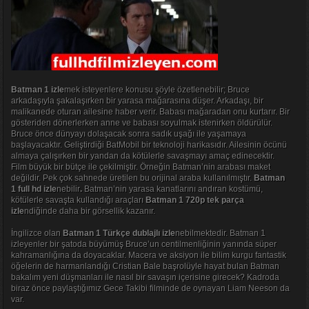
Batman 1 izle
mek isteyenlere konusu şöyle özetlenebilir; Bruce
arkadaşıyla şakalaşırken bir yarasa mağarasına düşer. Arkadaşı, bir
malikanede oturan ailesine haber verir. Babası mağaradan onu kurtarır. Bir
gösteriden dönerlerken anne ve babası soyulmak istenirken öldürülür.
Bruce önce dünyayı dolaşacak sonra sadık uşağı ile yaşamaya
başlayacaktır. Geliştirdiği BatMobil bir teknoloji harikasıdır. Ailesinin öcünü
almaya çalışırken bir yandan da kötülerle savaşmayı amaç edinecektir.
Film büyük bir bütçe ile çekilmiştir. Örneğin Batman’nin arabası maket
değildir. Pek çok sahnede üretilen bu orijinal araba kullanılmıştır.
Batman
1 full hd izle
nebilir
.
Batman’nin yarasa kanatlarını andıran kostümü,
kötülerle savaşta kullandığı araçları
Batman 1 720p tek parça
izle
ndiğinde daha bir görsellik kazanır.
İngilizce olan
Batman 1
Türkçe dublajlı izle
nebilmektedir. Batman 1
izleyenler bir şatoda büyümüş Bruce’un centilmenliğinin yanında süper
kahramanlığına da doyacaklar. Macera ve aksiyon ile bilim kurgu fantastik
öğelerin de harmanlandığı Cristian Bale başrolüyle hayat bulan Batman
bakalım yeni düşmanları ile nasıl bir savaşın içerisine girecek? Kadroda
biraz önce paylaştığımız Gece Takibi filminde de oynayan Liam Neeson da
var.