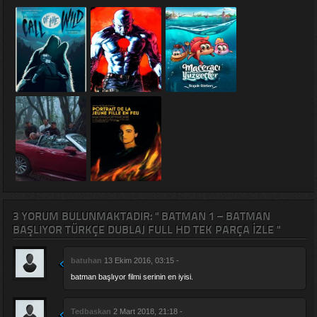
3 YORUM BULUNMAKTADIR: " BATMAN 1 – BATMAN
BAŞLIYOR TÜRKÇE DUBLAJ FULL HD TEK PARÇA IZLE "
batuhan
13 Ekim 2016, 03:15 -
batman başlıyor filmi serinin en iyisi.
Tedbaskan
2 Mart 2018, 21:18 -