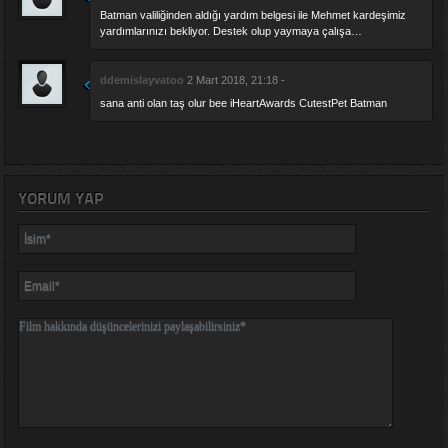
Batman valiliğinden aldığı yardım belgesi ile Mehmet kardeşimiz
yardımlarınızı bekliyor. Destek olup yaymaya çalışa…
ddemislayvatoo
2 Mart 2018, 21:18 -
sana anti olan taş olur bee iHeartAwards CutestPet Batman
YORUM YAP