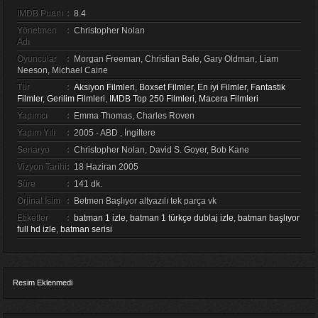
IMDB Puanı
:
8.4
Yönetmen
:
Christopher Nolan
Adı
Oyuncular
:
Morgan Freeman, Christian Bale, Gary Oldman, Liam
Neeson, Michael Caine
Tür
:
Aksiyon Filmleri
,
Boxset Filmler
,
En iyi Filmler
,
Fantastik
Filmler
,
Gerilim Filmleri
,
IMDB Top 250 Filmleri
,
Macera Filmleri
Yapımcı
:
Emma Thomas, Charles Roven
Yapım Yılı
:
2005 - ABD , İngiltere
Senaryo
:
Christopher Nolan, David S. Goyer, Bob Kane
Vizyon Tarihi
:
18 Haziran 2005
Süre
:
141 dk.
Orjinal İsim
:
Betmen Başlıyor altyazılı tek parça vk
Etiketler
:
batman 1 izle
,
batman 1 türkçe dublaj izle
,
batman başlıyor
full hd izle
,
batman serisi
Resim Eklenmedi