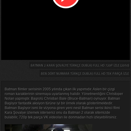
BATMAN 2 KARA ŞOVALYE TÜRKÇE DUBLAJ FULL HD 720P IZLE (2010)
BEN DÖRT NUMARA TÜRKÇE DUBLAJ FULL HD TEK PARÇA IZLE
Batman filmler serisinin 2005 yılında çıkan ilk yapımıdır. Aslen bir çizgi
roman karakterinin sinemaya uyarlanmış halidir. Yönetmenliğini Christoper
Nolan yapmıştır. Başrolü Christian Bale (Bruce-Batman) oynuyor. Batman
Başlıyor fantastik aksiyon türüne iyi bir örnek olarak gösterilmektedir.
Batman Başlıyor ismi ile vizyona giren yeni nesil Batman serisi ikinci filmi
Kara Şovalye izle
mek isterseniz onu da Batman 2 olarak sitemizde
bulabilir, 720p tek parça VK videoları ile donmadan hızlı izleyebilirsiniz.