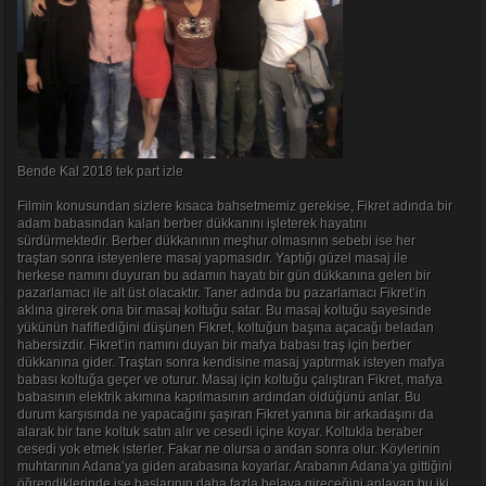
Bende Kal 2018 tek part izle
Filmin konusundan sizlere kısaca bahsetmemiz gerekise, Fikret adında bir
adam babasından kalan berber dükkanını işleterek hayatını
sürdürmektedir. Berber dükkanının meşhur olmasının sebebi ise her
traştan sonra isteyenlere masaj yapmasıdır. Yaptığı güzel masaj ile
herkese namını duyuran bu adamın hayatı bir gün dükkanına gelen bir
pazarlamacı ile alt üst olacaktır. Taner adında bu pazarlamacı Fikret’in
aklına girerek ona bir masaj koltuğu satar. Bu masaj koltuğu sayesinde
yükünün hafiflediğini düşünen Fikret, koltuğun başına açacağı beladan
habersizdir. Fikret’in namını duyan bir mafya babası traş için berber
dükkanına gider. Traştan sonra kendisine masaj yaptırmak isteyen mafya
babası koltuğa geçer ve oturur. Masaj için koltuğu çalıştıran Fikret, mafya
babasının elektrik akımına kapılmasının ardından öldüğünü anlar. Bu
durum karşısında ne yapacağını şaşıran Fikret yanına bir arkadaşını da
alarak bir tane koltuk satın alır ve cesedi içine koyar. Koltukla beraber
cesedi yok etmek isterler. Fakar ne olursa o andan sonra olur. Köylerinin
muhtarının Adana’ya giden arabasına koyarlar. Arabanın Adana’ya gittiğini
öğrendiklerinde ise başlarının daha fazla belaya gireceğini anlayan bu iki