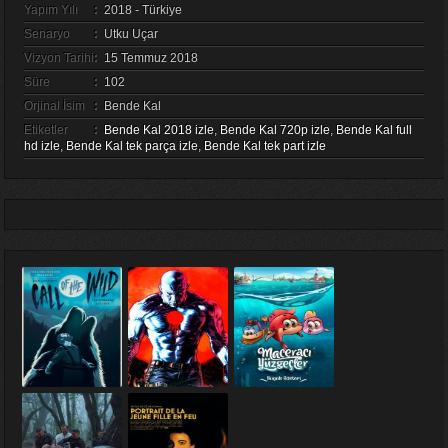
Yapım Yılı
:
2018 - Türkiye
Senaryo
:
Utku Uçar
Vizyon Tarihi
:
15 Temmuz 2018
Süre
:
102
Orjinal İsim
:
Bende Kal
Etiketler
:
Bende Kal 2018 izle
,
Bende Kal 720p izle
,
Bende Kal full
hd izle
,
Bende Kal tek parça izle
,
Bende Kal tek part izle