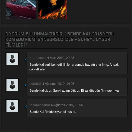
3 YORUM BULUNMAKTADIR: " BENDE KAL 2018 YERLI
KOMEDO FILMI SANSÜRSÜZ IZLE – SUHEYL UYGUR
FILMLERI "
buuseeeee
4 Mart 2019, 20:22 -
Bende kal yerli komedi filmler arasında bayağı sıyrılmış. Ancak
dikkatli izle
esfeb21
1 Ağustos 2019, 14:05 -
Bende kal diyor. Sanki adam ölüyor. Biraz düzgün film yapın ya
insancasanat
6 Ağustos 2019, 16:55 -
Bende Kal filmide kıyak olmuş he