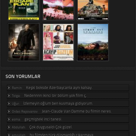
SON YORUMLAR
Keşki boksde Azerbaycanla aynı kalsay.
Ramin:
Nedennnn ikinci bir bölüm yok filim ç.
Tolga:
İzlemeyin oğlum ben kusmaya gidiyorum.
Uğur:
Jean-Claude Van Damme bu filmin neres.
Ordes Repovanov:
geçmişteki inci tanesi.
esma:
Çok duygusaldı Çok güzel.
Abdullah:
bu filmden türk düsmanlığı çıkarmaya .
emrullah: