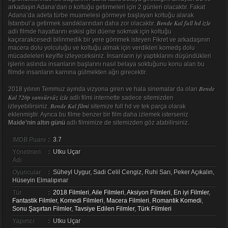
arkadaşın Adana’dan o koltuğu getirmeleri için 2 günleri olacaktır. Fakat
Adana’da adeta türbe muamelesi görmeye başlayan koltuğu alarak
Bende Kal full hd izle
İstanbul’a getirmek sandıklarından daha zor olacaktır.
adlı filmde hayatlarını eskisi gibi düene sokmak için koltuğu
kaçırarakcesedi bilinmedik bir yere gömmek isteyen Fikret ve arkadaşının
macera dolu yolculuğu ve koltuğu almak için verdikleri komedş dolu
mücadeleleri keyifle izleyeceksiniz. İnsanların iyi yaptıklarını düşündükleri
işlerin aslında insanların başlarını nasıl belaya soktuğunu konu alan bu
filmde insanların karnına gülmekten ağrı girecektir.
Bende
2018 yılının Temmuz ayında vizyona giren ve hala sinemalar da olan
Kal 720p sansürsüz izle
adlı filmi internette sadece sitemizden
Bende Kal filmi
izleyebilirsiniz.
sitemize full hd ve tek parça olarak
eklenmiştir. Ayrıca bu filme benzer bir film daha izlemek isterseniz
Maide’nin altın günü
adlı filmimize de sitemizden göz atabilirsiniz.
IMDB Puanı
:
3.7
Yönetmen
:
Utku Uçar
Adı
Oyuncular
:
Süheyl Uygur, Sadi Celil Cengiz, Ruhi Sarı, Peker Açıkalın,
Hüseyin Elmalıpınar
Tür
:
2018 Filmleri
,
Aile Filmleri
,
Aksiyon Filmleri
,
En iyi Filmler
,
Fantastik Filmler
,
Komedi Filmleri
,
Macera Filmleri
,
Romantik Komedi
,
Sonu Şaşırtan Filmler
,
Tavsiye Edilen Filmler
,
Türk Filmleri
Yapımcı
:
Utku Uçar