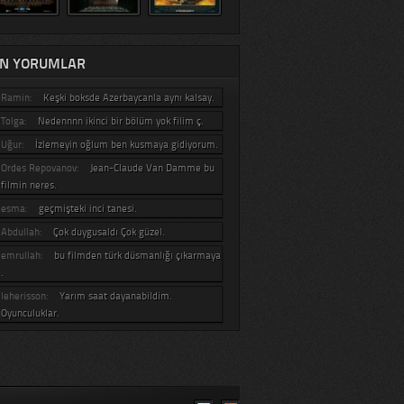
N YORUMLAR
Ramin:
Keşki boksde Azerbaycanla aynı kalsay.
Tolga:
Nedennnn ikinci bir bölüm yok filim ç.
Uğur:
İzlemeyin oğlum ben kusmaya gidiyorum.
Ordes Repovanov:
Jean-Claude Van Damme bu
filmin neres.
esma:
geçmişteki inci tanesi.
Abdullah:
Çok duygusaldı Çok güzel.
emrullah:
bu filmden türk düsmanlığı çıkarmaya
.
leherisson:
Yarım saat dayanabildim.
Oyunculuklar.