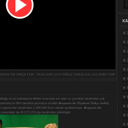
KA
ERATIVE TEK PARÇA FILM
KILITLI KAPI 2019 TÜRKÇE DUBLAJ FULL IZLE KORE FILMI
lduğu en iyi animasyon filmleri arasında yer alan ve çocuklar tarafından çok
Benjamin the Elephant Türkçe dublaj
 animasyon filmi olarakta piyasaya sürülen
Benjamin the
si yapımcıları tarafından 1.000.000 Euro olarak açıklanmıştır.
lm sinemalar da 45.573.253 kişi tarafından izlenmiştir.