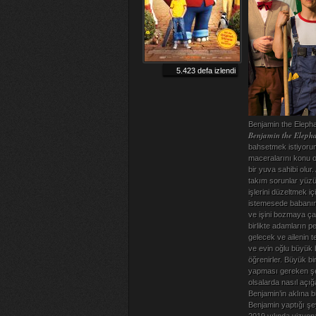
5.423 defa izlendi
Benjamin the Elephan
Benjamin the Elephan
bahsetmek istiyorum.
maceralarını konu ola
bir yuva sahibi olur
takım sorunlar yüzü
işlerini düzeltmek i
istemesede babanın ya
ve işini bozmaya ça
birlikte adamların 
gelecek ve ailenin t
ve evin oğlu büyük bi
öğrenirler. Büyük b
yapması gereken şey
olsalarda nasıl açığ
Benjamin’in aklına bi
Benjamin yaptığı şe
2019 yılında vizyon