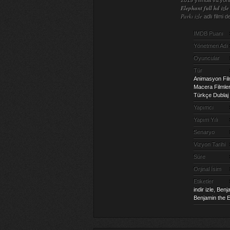
Elephant full hd izle
Parkı izle
adlı filmi 
IMDB Puanı
Yönetmen Adı
Oyuncular
Tür
Animasyon Film
Macera Filmler
Türkçe Dublaj 
Yapımcı
Yapım Yılı
Senaryo
Vizyon Tarihi
Süre
Orjinal İsim
Etiketler
indir izle
,
Benja
Benjamin the El