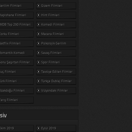
Gerilim Filmleri
Gizem Filmleri
Hapishane Filmleri
Hint Filmleri
IMDB Top 250 Filmleri
Komedi Filmleri
Korku Filmleri
Macera Filmleri
Netflix Filmleri
Psikolojik Gerilim
Romantik Komedi
Savaş Filmleri
Sonu Şaşırtan Filmler
Spor Filmleri
Suç Filmleri
Tavsiye Edilen Filmler
Türk Filmleri
Türkçe Dublaj Filmler
Uzakdoğu Filmleri
Vizyondaki Filmler
Yarış Filmleri
SIV
Ekim 2019
Eylül 2019