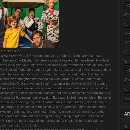
t 2019 full izle
t tek parça izle
adlı filmin konusundan siz değerli kullanıcılarımıza kısaca
 Benjamin the Elephant, bir ailenin yanında yaşayan filin ve ailedeki bireylerin
rak ele alıyor. Yavru bir fil olan Benjamin bir aile tarafından sahip çıkılarak yeni
. Aile Benjamin’i büyütür ve onunla çok güzel zamanlar geçirir. Ailenin yaşadığı bir
nden herkesin moralinin bozuk olduğu bir döneme denk gelinir. Evin babası
çin farklı bir şehre gitme konusunda oldukça kararlıdır. Aile ne kadar bunu
pabileceği bir şey yoktur. Bir takım adamlar bu aileye işiyle ilgili iftira atmış
lışmıştır. Ancak Benjamin aileye olan minnet borcunu ödemek için evin oğlu ile
peşinden gider. Her ne kadar bu adamlar kötü olsada Benjamin bu adamlara karşı
ekrardan birlik olmasını sağlayacaktır. İftira atan kişilerin peşine düşen Benjamin
r takibin içerisine girmişlerdir. Girdikleri takip sonucunda bir çok asıl gerçeği
ir maceranın içerisinde olan Benjamin ve oğulu gerçekleri öğrendikten sonra
ler gerçekleri açığa çıkartmaktır. Bunun için epey bir uğraşmak zorunda
AR
a çıkaracakları hakkında her hangi bir bilgiye sahip değillerdir. Sonunda ise
r fikir gelir ve bu fikir sayesinde her şey açığa çıkar. Aile bir arada kalır ve
y sonucunda çok mutlu olur.
Benjamin the
a giren ve ülkemiz çocukları tarafından da oldukça sevilen