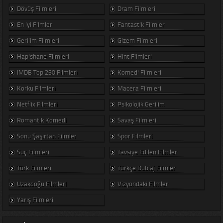
Dövüş Filmleri
Dram Filmleri
En iyi Filmler
Fantastik Filmler
Gerilim Filmleri
Gizem Filmleri
Hapishane Filmleri
Hint Filmleri
IMDB Top 250 Filmleri
Komedi Filmleri
Korku Filmleri
Macera Filmleri
Netflix Filmleri
Psikolojik Gerilim
Romantik Komedi
Savaş Filmleri
Sonu Şaşırtan Filmler
Spor Filmleri
Suç Filmleri
Tavsiye Edilen Filmler
Türk Filmleri
Türkçe Dublaj Filmler
Uzakdoğu Filmleri
Vizyondaki Filmler
Yarış Filmleri