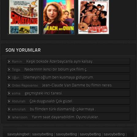
SON YORUMLAR
Keşki boksde Azerbaycanla aynı kalsay.
Ramin:
Nedennnn ikinci bir bölüm yok filim ç.
Tolga:
İzlemeyin oğlum ben kusmaya gidiyorum.
Uğur:
Jean-Claude Van Damme bu filmin neres.
Ordes Repovanov:
geçmişteki inci tanesi.
esma:
Çok duygusaldı Çok güzel.
Abdullah:
bu filmden türk düsmanlığı çıkarmaya .
emrullah:
Yarım saat dayanabildim. Oyunculuklar.
leherisson:
savoykingbet
|
savoybetting
|
savoybetting
|
savoybetting
|
savoybetting
|