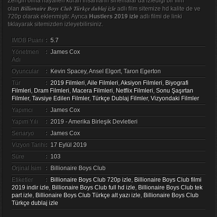
Zengin olma hayalleri kuran insanların sinemalar da izlediği bir film
Billionaire Boys Club Türkçe dublaj izle
olan
adlı film sitemize hd kalite de ve
720p olarak eklenmiştir. Ayrıca
Hustlers 2019 izle
adlı filmi de linki
tıklayarak sitemizden izleyebilirsiniz.
IMDB Puanı
:
5.7
Yönetmen
:
James Cox
Adı
Oyuncular
:
Kevin Spacey, Ansel Elgort, Taron Egerton
Tür
:
2019 Filmleri
,
Aile Filmleri
,
Aksiyon Filmleri
,
Biyografi
Filmleri
,
Dram Filmleri
,
Macera Filmleri
,
Netflix Filmleri
,
Sonu Şaşırtan
Filmler
,
Tavsiye Edilen Filmler
,
Türkçe Dublaj Filmler
,
Vizyondaki Filmler
Yapımcı
:
James Cox
Yapım Yılı
:
2019 - Amerika Birleşik Devletleri
Senaryo
:
James Cox
Vizyon Tarihi
:
17 Eylül 2019
Süre
:
103
Orjinal İsim
:
Billionaire Boys Club
Etiketler
:
Billionaire Boys Club 720p izle
,
Billionaire Boys Club filmi
2019 indir izle
,
Billionaire Boys Club full hd izle
,
Billionaire Boys Club tek
part izle
,
Billionaire Boys Club Türkçe alt yazı izle
,
Billionaire Boys Club
Türkçe dublaj izle