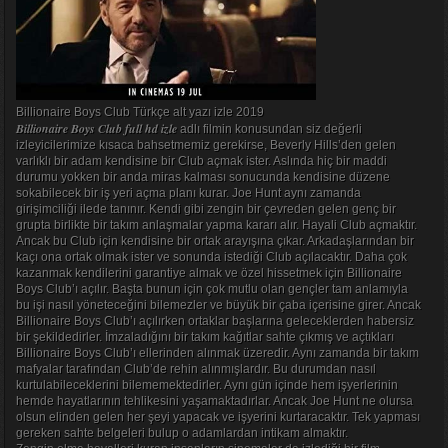
Billionaire Boys Club Türkçe alt yazı izle 2019
Billionaire Boys Club full hd izle
adlı filmin konusundan siz değerli
izleyicilerimize kısaca bahsetmemiz gerekirse, Beverly Hills’den gelen
varlıklı bir adam kendisine bir Club açmak ister. Aslında hiç bir maddi
durumu yokken bir anda miras kalması sonucunda kendisine düzene
sokabilecek bir iş yeri açma planı kurar. Joe Hunt aynı zamanda
girişimciliği ilede tanınır. Kendi gibi zengin bir çevreden gelen genç bir
grupta birlikte bir takım anlaşmalar yapma kararı alır. Hayali Club açmaktır.
Ancak bu Club için kendisine bir ortak arayışına çıkar. Arkadaşlarından bir
kaçı ona ortak olmak ister ve sonunda istediği Club açılacaktır. Daha çok
kazanmak kendilerini garantiye almak ve özel hissetmek için Billionaire
Boys Club’ı açılır. Başta bunun için çok mutlu olan gençler tam anlamıyla
bu işi nasıl yöneteceğini bilemezler ve büyük bir çaba içerisine girer. Ancak
Billionaire Boys Club’ı açılırken ortaklar başlarına geleceklerden habersiz
bir şekildedirler. İmzaladığını bir takım kağıtlar sahte çıkmış ve açtıkları
Billionaire Boys Club’ı ellerinden alınmak üzeredir. Aynı zamanda bir takım
mafyalar tarafından Club’de rehin alınmışlardır. Bu durumdan nasıl
kurtulabileceklerini bilememektedirler. Aynı gün içinde hem işyerlerinin
hemde hayatlarının tehlikesini yaşamaktadırlar. Ancak Joe Hunt ne olursa
olsun elinden gelen her şeyi yapacak ve işyerini kurtaracaktır. Tek yapması
gereken sahte belgeleri bulup o adamlardan intikam almaktır.