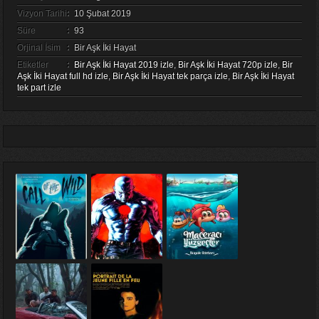
Vizyon Tarihi
:
10 Şubat 2019
Süre
:
93
Orjinal İsim
:
Bir Aşk İki Hayat
Etiketler
:
Bir Aşk İki Hayat 2019 izle
,
Bir Aşk İki Hayat 720p izle
,
Bir
Aşk İki Hayat full hd izle
,
Bir Aşk İki Hayat tek parça izle
,
Bir Aşk İki Hayat
tek part izle