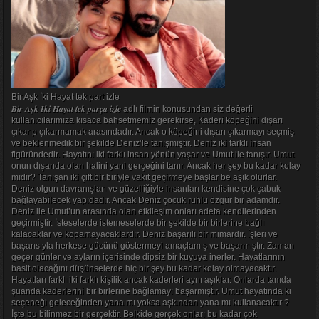
Bir Aşk İki Hayat tek part izle
Bir Aşk İki Hayat tek parça izle
adlı filmin konusundan siz değerli
kullanıcılarımıza kısaca bahsetmemiz gerekirse, Kaderi köpeğini dışarı
çıkarıp çıkarmamak arasındadır. Ancak o köpeğini dışarı çıkarmayı seçmiş
ve beklenmedik bir şekilde Deniz’le tanışmıştır. Deniz iki farklı insan
figüründedir. Hayatını iki farklı insan yönün yaşar ve Umut ile tanışır. Umut
onun dışarıda olan halini yani gerçeğini tanır. Ancak her şey bu kadar kolay
mıdır? Tanışan iki çift bir biriyle vakit geçirmeye başlar be aşık olurlar.
Deniz olgun davranışları ve güzelliğiyle insanları kendisine çok çabuk
bağlayabilecek yapıdadır. Ancak Deniz çocuk ruhlu özgür bir adamdır.
Deniz ile Umut’un arasında olan etkileşim onları adeta kendilerinden
geçirmiştir. İsteselerde istemeselerde bir şekilde bir birlerine bağlı
kalacaklar ve kopamayacaklardır. Deniz başarılı bir mimardır. İşleri ve
başarısıyla herkese gücünü göstermeyi amaçlamış ve başarmıştır. Zaman
geçer günler ve ayların içerisinde dipsiz bir kuyuya inerler. Hayatlarının
basit olacağını düşünselerde hiç bir şey bu kadar kolay olmayacaktır.
Hayatları farklı iki farklı kişilik ancak kaderleri aynı aşıklar. Onlarda tamda
şuanda kaderlerini bir birlerine bağlamayı başarmıştır. Umut hayatında ki
seçeneği geleceğinden yana mı yoksa aşkından yana mı kullanacaktır ?
İşte bu bilinmez bir gerçektir. Belkide gerçek onları bu kadar çok