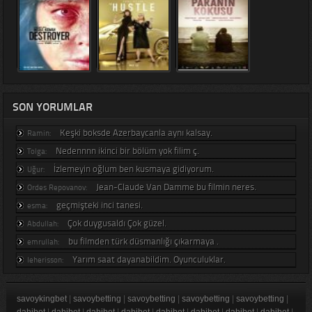
SON YORUMLAR
Keşki boksde Azerbaycanla aynı kalsay.
Ramin:
Nedennnn ikinci bir bölüm yok filim ç.
Tolga:
İzlemeyin oğlum ben kusmaya gidiyorum.
Uğur:
Jean-Claude Van Damme bu filmin neres.
Ordes Repovanov:
geçmişteki inci tanesi.
esma:
Çok duygusaldı Çok güzel.
Abdullah:
bu filmden türk düsmanlığı çıkarmaya .
emrullah:
Yarım saat dayanabildim. Oyunculuklar.
leherisson:
savoykingbet
|
savoybetting
|
savoybetting
|
savoybetting
|
savoybetting
|
dahibet
|
dahibet
|
dahibet
|
dahibet
|
dahibet
|
dahibet
|
dahibet
|
dahibet
|