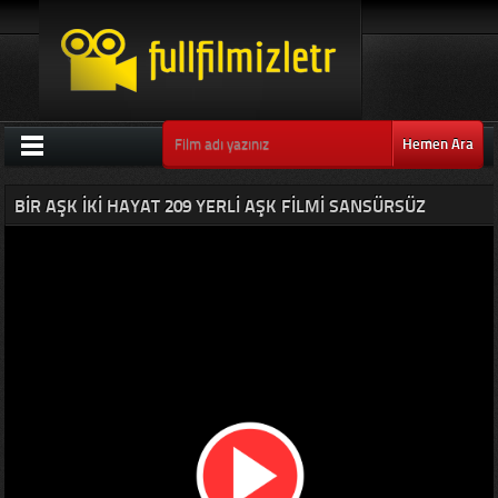
Hemen Ara
BIR AŞK İKI HAYAT 209 YERLI AŞK FILMI SANSÜRSÜZ
KALITEDE IZLE