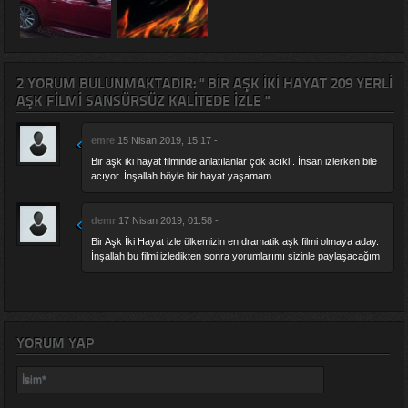
2 YORUM BULUNMAKTADIR: " BIR AŞK İKI HAYAT 209 YERLI
AŞK FILMI SANSÜRSÜZ KALITEDE IZLE "
emre
15 Nisan 2019, 15:17 -
Bir aşk iki hayat filminde anlatılanlar çok acıklı. İnsan izlerken bile
acıyor. İnşallah böyle bir hayat yaşamam.
demr
17 Nisan 2019, 01:58 -
Bir Aşk İki Hayat izle ülkemizin en dramatik aşk filmi olmaya aday.
İnşallah bu filmi izledikten sonra yorumlarımı sizinle paylaşacağım
YORUM YAP