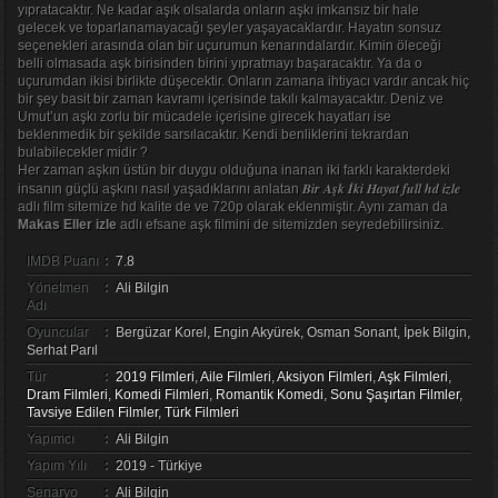
yıpratacaktır. Ne kadar aşık olsalarda onların aşkı imkansız bir hale
gelecek ve toparlanamayacağı şeyler yaşayacaklardır. Hayatın sonsuz
seçenekleri arasında olan bir uçurumun kenarındalardır. Kimin öleceği
belli olmasada aşk birisinden birini yıpratmayı başaracaktır. Ya da o
uçurumdan ikisi birlikte düşecektir. Onların zamana ihtiyacı vardır ancak hiç
bir şey basit bir zaman kavramı içerisinde takılı kalmayacaktır. Deniz ve
Umut’un aşkı zorlu bir mücadele içerisine girecek hayatları ise
beklenmedik bir şekilde sarsılacaktır. Kendi benliklerini tekrardan
bulabilecekler midir ?
Her zaman aşkın üstün bir duygu olduğuna inanan iki farklı karakterdeki
Bir Aşk İki Hayat full hd izle
insanın güçlü aşkını nasıl yaşadıklarını anlatan
adlı film sitemize hd kalite de ve 720p olarak eklenmiştir. Aynı zaman da
Makas Eller izle
adlı efsane aşk filmini de sitemizden seyredebilirsiniz.
IMDB Puanı
:
7.8
Yönetmen
:
Ali Bilgin
Adı
Oyuncular
:
Bergüzar Korel, Engin Akyürek, Osman Sonant, İpek Bilgin,
Serhat Parıl
Tür
:
2019 Filmleri
,
Aile Filmleri
,
Aksiyon Filmleri
,
Aşk Filmleri
,
Dram Filmleri
,
Komedi Filmleri
,
Romantik Komedi
,
Sonu Şaşırtan Filmler
,
Tavsiye Edilen Filmler
,
Türk Filmleri
Yapımcı
:
Ali Bilgin
Yapım Yılı
:
2019 - Türkiye
Senaryo
:
Ali Bilgin