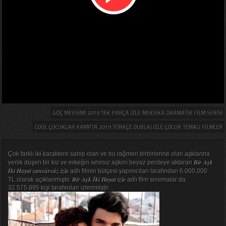
GÖÇ MEVSIMI 2019 TEK PARÇA IZLE MEKSIKA DRAMATIK FILM SERISI
COOL ÇOCUKLAR KAMPTA 2019 TÜRKÇE DUBLAJ IZLE ÇOCUK TEMALI FILMLER
Çok farklı iki karaktere sahip olan ve bu rağmen birbirlerine olan aşklarına
Bir Aşk
yenik düşen bir kız ve erkeğin sınırsız aşkını beyaz perdeye aktaran
İki Hayat sansürsüz izle
adlı filmin bütçesi yapımcıları tarafından 6.000.000
Bir Aşk İki Hayat izle
TL olarak açıklanmıştır.
adlı film sinemalar da
32.575.895 kişi tarafından izlenmiştir.