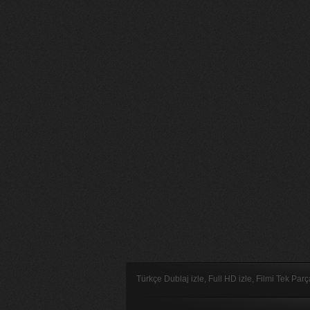
Türkçe Dublaj izle, Full HD izle, Filmi Tek Par