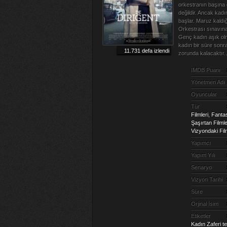
orkestranın başına 
değildir. Ancak kad
başlar. Maruz kaldı
Orkestrası sınavına 
Genç kadın aşık olm
kadın bir süre sonr
11.731 defa izlendi
zorunda kalacaktır
IMDB Puanı
Yönetmen Adı
Oyuncular
Tür
Filmleri
,
Fantas
Şaşırtan Filmle
Vizyondaki Fil
Yapımcı
Yapım Yılı
Senaryo
Vizyon Tarihi
Süre
Orjinal İsim
Etiketler
Kadın Zaferi te