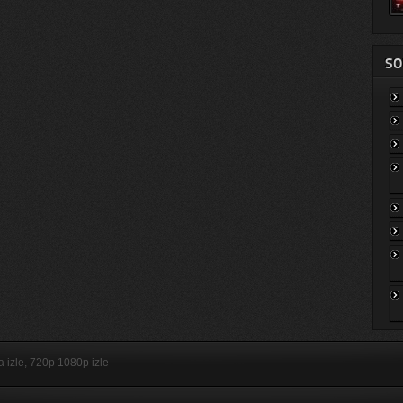
SO
ça izle, 720p 1080p izle