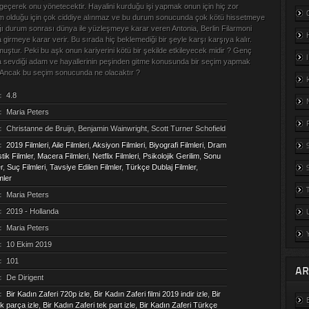
geçerek onu yönetecektir. Hayalini kurduğu işi yapmak onun için hiç zor
ım olduğu için çok ciddiye alınmaz ve bu durum sonucunda çok kötü hissetmeye
ğı durum sonrası dünya ile yüzleşmeye karar veren Antonia, Berlin Filarmoni
girmeye karar verir. Bu sırada hiç beklemediği bir şeyle karşı karşıya kalır.
uştur. Peki bu aşk onun kariyerini kötü bir şekilde etkileyecek midir ? Genç
a sevdiği adam ve hayallerinin peşinden gitme konusunda bir seçim yapmak
. Ancak bu seçim sonucunda ne olacaktır ?
:
4.8
:
Maria Peters
:
Christanne de Bruijn, Benjamin Wainwright, Scott Turner Schofield
:
2019 Filmleri
,
Aile Filmleri
,
Aksiyon Filmleri
,
Biyografi Filmleri
,
Dram
tik Filmler
,
Macera Filmleri
,
Netflix Filmleri
,
Psikolojik Gerilim
,
Sonu
r
,
Suç Filmleri
,
Tavsiye Edilen Filmler
,
Türkçe Dublaj Filmler
,
mler
:
Maria Peters
:
2019 - Hollanda
:
Maria Peters
:
10 Ekim 2019
:
101
AR
:
De Dirigent
:
Bir Kadın Zaferi 720p izle
,
Bir Kadın Zaferi filmi 2019 indir izle
,
Bir
k parça izle
,
Bir Kadın Zaferi tek part izle
,
Bir Kadın Zaferi Türkçe