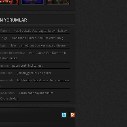
N YORUMLAR
Ramin:
Keşki boksde Azerbaycanla aynı kalsay.
Tolga:
Nedennnn ikinci bir bölüm yok filim ç.
Uğur:
İzlemeyin oğlum ben kusmaya gidiyorum.
Ordes Repovanov:
Jean-Claude Van Damme bu
filmin neres.
esma:
geçmişteki inci tanesi.
Abdullah:
Çok duygusaldı Çok güzel.
emrullah:
bu filmden türk düsmanlığı çıkarmaya
.
leherisson:
Yarım saat dayanabildim.
Oyunculuklar.