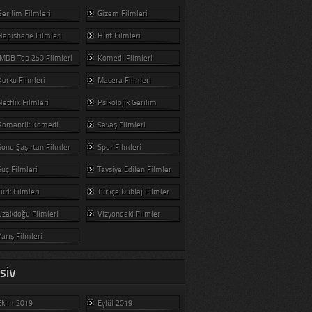
Gerilim Filmleri
Gizem Filmleri
Hapishane Filmleri
Hint Filmleri
IMDB Top 250 Filmleri
Komedi Filmleri
Korku Filmleri
Macera Filmleri
Netflix Filmleri
Psikolojik Gerilim
Romantik Komedi
Savaş Filmleri
Sonu Şaşırtan Filmler
Spor Filmleri
Suç Filmleri
Tavsiye Edilen Filmler
Türk Filmleri
Türkçe Dublaj Filmler
Uzakdoğu Filmleri
Vizyondaki Filmler
Yarış Filmleri
SIV
Ekim 2019
Eylül 2019