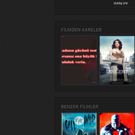
dublaj izle
FILMDEN KARELER
BENZER FILMLER