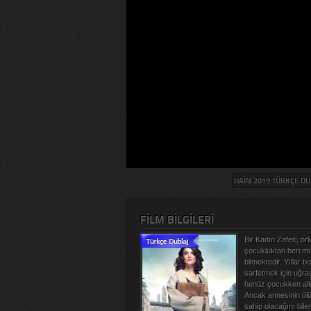
HAIN 2019 TÜRKÇE DUB
FILM BILGILERI
Bir Kadın Zaferi, or
çocukluktan beri mü
bilmektedir. Yıllar 
sarfetmek için uğra
henüz çocukken ailesi
Ancak annesinin ölü
sahip olacağını bil