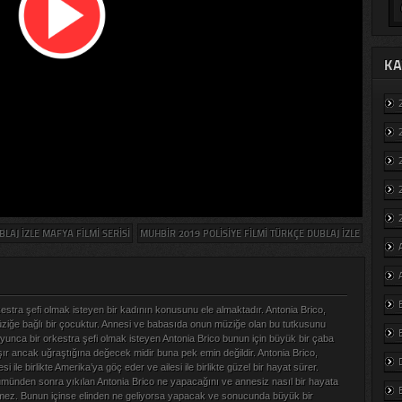
KA
LAJ IZLE MAFYA FILMI SERISI
MUHBIR 2019 POLISIYE FILMI TÜRKÇE DUBLAJ IZLE
kestra şefi olmak isteyen bir kadının konusunu ele almaktadır. Antonia Brico,
ziğe bağlı bir çocuktur. Annesi ve babasıda onun müziğe olan bu tutkusunu
boyunca bir orkestra şefi olmak isteyen Antonia Brico bunun için büyük bir çaba
şır ancak uğraştığına değecek midir buna pek emin değildir. Antonia Brico,
 ile birlikte Amerika’ya göç eder ve ailesi ile birlikte güzel bir hayat sürer.
münden sonra yıkılan Antonia Brico ne yapacağını ve annesiz nasıl bir hayata
emez. Bunun içinse elinden ne geliyorsa yapacak ve sonucunda büyük bir