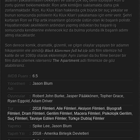
adamın yakalanmasını bekleyen ve daha çok suç delili toplayan Ron’u
zorlu günler beklemektedir. Ron artık kimliğini saklamakta daha çok
zorlanmaktadır. Ron, Ku Klux Klan hakkında çok büyük bir suç yakalar ve
bunun sonucunda polislerin Ku Klux Klan’ı yakalaması için emir verir. Şehri
kurtaran Ron ve Flip artık insanların gözünde üstün olan iki başarılı polistir.
Hayatlarındaki aksiliklerin ardından yapmış oldukları bu başarılı iş
sonucunda kendilerine evlenecek kız da bulma yolunda ilk başarılı adımı
atmış olacaklardır.
Son derece komik, dramatik, gizemli, ve çılgın olaylar yaşayan bir adamın
Black Klansman full hd izle
hikayesinin ele alındığı
adlı film sitemize hd
kalite de ve 1080p olarak eklenmiştir. Aynı zaman da bu filme benzer bir
film daha izlemek isterseniz
The Apartment
adlı filmimize de göz
atabilirsiniz.
IMDB Puanı
:
6.5
Yönetmen
:
Jason Blum
Adı
Oyuncular
:
Robert John Burke, Jasper Pääkkönen, Topher Grace,
Ryan Eggold, Adam Driver
Tür
:
2018 Filmleri
,
Aile Filmleri
,
Aksiyon Filmleri
,
Biyografi
Filmleri
,
Dram Filmleri
,
Gerilim Filmleri
,
Macera Filmleri
,
Psikolojik Gerilim
,
Suç Filmleri
,
Tavsiye Edilen Filmler
,
Türkçe Dublaj Filmler
Yapımcı
:
Spike Lee, Jason Blum
Yapım Yılı
:
2018 - Amerika Birleşik Devletleri