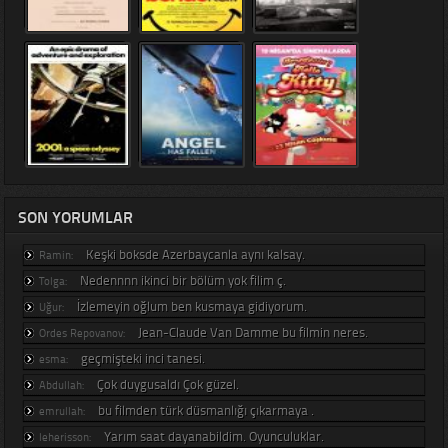
SON YORUMLAR
Keşki boksde Azerbaycanla aynı kalsay.
Ramin:
Nedennnn ikinci bir bölüm yok filim ç.
Tolga:
İzlemeyin oğlum ben kusmaya gidiyorum.
Uğur:
Jean-Claude Van Damme bu filmin neres.
Ordes Repovanov:
geçmişteki inci tanesi.
esma:
Çok duygusaldı Çok güzel.
Abdullah:
bu filmden türk düsmanlığı çıkarmaya .
emrullah:
Yarım saat dayanabildim. Oyunculuklar.
leherisson: