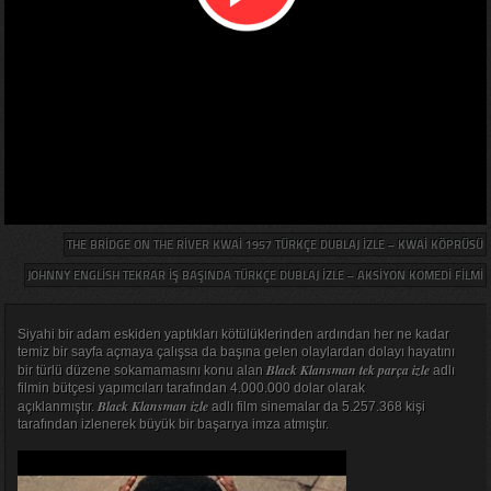
THE BRIDGE ON THE RIVER KWAI 1957 TÜRKÇE DUBLAJ IZLE – KWAI KÖPRÜSÜ
JOHNNY ENGLISH TEKRAR İŞ BAŞINDA TÜRKÇE DUBLAJ IZLE – AKSIYON KOMEDI FILMI
Siyahi bir adam eskiden yaptıkları kötülüklerinden ardından her ne kadar
temiz bir sayfa açmaya çalışsa da başına gelen olaylardan dolayı hayatını
Black Klansman tek parça izle
bir türlü düzene sokamamasını konu alan
adlı
filmin bütçesi yapımcıları tarafından 4.000.000 dolar olarak
Black Klansman izle
açıklanmıştır.
adlı film sinemalar da 5.257.368 kişi
tarafından izlenerek büyük bir başarıya imza atmıştır.