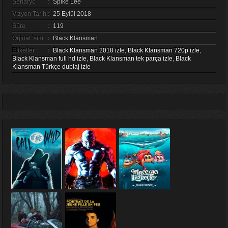
Senaryo
:
Spike Lee
Vizyon Tarihi
:
25 Eylül 2018
Süre
:
119
Orjinal İsim
:
Black Klansman
Etiketler
:
Black Klansman 2018 izle
,
Black Klansman 720p izle
,
Black Klansman full hd izle
,
Black Klansman tek parça izle
,
Black
Klansman Türkçe dublaj izle