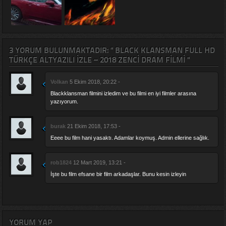
3 YORUM BULUNMAKTADIR: " BLACK KLANSMAN FULL HD
TÜRKÇE ALTYAZILI IZLE – 2018 ZENCI DRAM FILMI "
Volkan
5 Ekim 2018, 20:22 -
Blackklansman filmini izledim ve bu filmi en iyi filmler arasına
yazıyorum.
burak
21 Ekim 2018, 17:53 -
Eeee bu film hani yasaktı. Adamlar koymuş. Admin ellerine sağlık.
rob1824
12 Mart 2019, 13:21 -
İşte bu film efsane bir film arkadaşlar. Bunu kesin izleyin
YORUM YAP