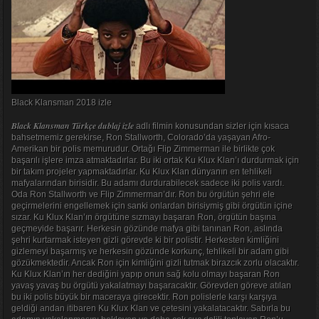
Black Klansman 2018 izle
Black Klansman Türkçe dublaj izle
adlı filmin konusundan sizler için kısaca
bahsetmemiz gerekirse, Ron Stallworth, Colorado’da yaşayan Afro-
Amerikan bir polis memurudur. Ortağı Flip Zimmerman ile birlikte çok
başarılı işlere imza atmaktadırlar. Bu iki ortak Ku Klux Klan’ı durdurmak için
bir takım projeler yapmaktadırlar. Ku Klux Klan dünyanın en tehlikeli
mafyalarından birisidir. Bu adamı durdurabilecek sadece iki polis vardı.
Oda Ron Stallworth ve Flip Zimmerman’dır. Ron bu örgütün şehri ele
geçirmelerini engellemek için sanki onlardan birisiymiş gibi örgütün içine
sızar. Ku Klux Klan’ın örgütüne sızmayı başaran Ron, örgütün başına
geçmeyide başarır. Herkesin gözünde mafya gibi tanınan Ron, aslında
şehri kurtarmak isteyen gizli görevde ki bir polistir. Herkesten kimliğini
gizlemeyi başarmış ve herkesin gözünde korkunç, tehlikeli bir adam gibi
gözükmektedir. Ancak Ron için kimliğini gizli tutmak birazcık zorlu olacaktır.
Ku Klux Klan’ın her dediğini yapıp onun sağ kolu olmayı başaran Ron
yavaş yavaş bu örgütü yakalatmayı başaracaktır. Görevden göreve atılan
bu iki polis büyük bir maceraya girecektir. Ron polislerle karşı karşıya
geldiği andan itibaren Ku Klux Klan ve çetesini yakalatacaktır. Sabırla bu