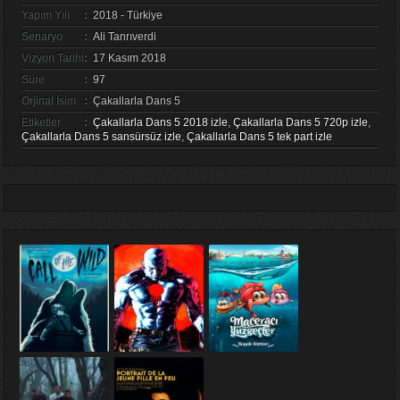
Yapım Yılı
:
2018 - Türkiye
Senaryo
:
Ali Tanrıverdi
Vizyon Tarihi
:
17 Kasım 2018
Süre
:
97
Orjinal İsim
:
Çakallarla Dans 5
Etiketler
:
Çakallarla Dans 5 2018 izle
,
Çakallarla Dans 5 720p izle
,
Çakallarla Dans 5 sansürsüz izle
,
Çakallarla Dans 5 tek part izle