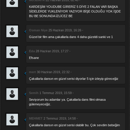
KARDEŞİM YOUDUBE GİRERİZ 5 DİYE 2 FALAN VAR BAŞKA
SİDELERDE YUKLENİYOR YAZIYOR BİŞE OLDUĞU YOK İŞDE
BU BE SONUNDA İZLİCEZ BE
Osman Niye
25 Haziran 2019, 16:26 -
Güzel bir film ama çakallarla dans 4 daha güzeldi sanki ve 1
Eda
28 Haziran 2019, 17:27 -
Efsane
mert
30 Haziran 2019, 22:32 -
Çakallarla dansın en güzel serisi diyorlar 5 için izleyip göreceğiz
Semih
1 Temmuz 2019, 15:59 -
Seviyorum bu adamlar ya. Çakallarla dans filmi olmasa
gülemeyeceğiz.
MEHMET
2 Temmuz 2019, 14:58 -
Çakallarla dansın en güzel serisi olabilir bu. Çok sevdim bebeğim