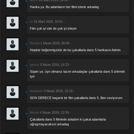
Harika ya. Bu adamların her filmi izlenir arkadaş
zt
31 Mart 2019, 10:51 -
Film çok iyi site de çok iyi izleyin
Sevda
1 Nisan 2019, 00:06 -
Hepiniz beğenmişsiniz de bu çakallarla dans 5 harikasın Admin
amon
3 Nisan 2019, 14:23 -
Süper ya. üye olmanız lazım arkadaşlar çakallarla dans 5 izlemek
için
mehmet
3 Nisan 2019, 22:15 -
SON DERECE başarılı bir film çakallarla dans 5. Ben seviyorum
Murat
4 Nisan 2019, 22:59 -
Çakallarla dans 5 filminde anladım ki çakal adamlarla
uğraşmayacaksın arkadaş