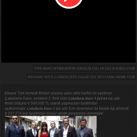
STAR WARS SKYWALKER’IN YÜKSELIŞI FULL HD IZLE B.KURGU FILMI
RAFADAN TAYFA 2 GÖBEKLITEPE FULLHD IZLE TRT EFSANE ANIME FILMI
Efsane Türk komedi filmleri arasına adını altın harfler ile yazdıran
Çakallarla Dans 5 full hd izle
Çakallarla Dans, serisinin 5. filmi olan
adlı
filmin bütçesi 6.500.000 TL olarak yapımcıları tarafından
Çakallarla Dans 5 izle
açıklanmıştır.
adlı fi,lm sinemalar da büyük ilgi görerek
8.237.278 kişi tarafından beyaz perde karşısında izlenmiştir.