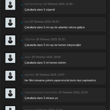
fghfghfghhgh
12 Temmuz 2019, 21:55 -
Çakallarla dans 5 süperdi
lara
22 Temmuz 2019, 00:20 -
Çakallarla dans 5 mi vay be adamlar rekora gidiyor
Yiğithan
28 Temmuz 2019, 02:32 -
Çakalarlla dans 5 mi vay be hemen izleyeceğim
sabo
29 Temmuz 2019, 20:05 -
Çakallarla dans 5 mi hemen izlerim
alptekin
30 Temmuz 2019, 14:57 -
her filmi sineama çekimi yaparsınızda bunu niye yapmadınız
Juansebastian hernandez
31 Temmuz 2019, 23:29 -
Çakallarla dans 5 efsane ya
mehmet
2 Ağustos 2019, 12:16 -