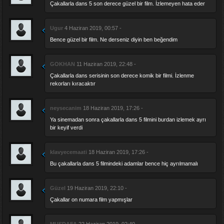
Çakallarla dans 5 son derece güzel bir film. İzlemeyen hata eder
Ugur
4 Haziran 2019, 00:57 -
Bence güzel bir film. Ne derseniz diyin ben beğendim
GOKHAN
11 Haziran 2019, 22:48 -
Çakallarla dans serisinin son derece komik bir filmi. İzlenme
rekorları kıracaktır
neysecanim
18 Haziran 2019, 17:26 -
Ya sinemadan sonra çakallarla dans 5 filmini burdan izlemek ayrı
bir keyif verdi
klavyecemaati
18 Haziran 2019, 17:26 -
Bu çakallarla dans 5 filmindeki adamlar bence hiç ayrılmamalı
Güzel
19 Haziran 2019, 22:10 -
Çakallar on numara film yapmışlar
MUSDAFA
22 Haziran 2019, 02:40 -