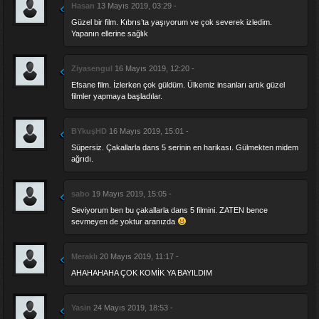
Hasan
13 Mayıs 2019, 03:29 -
Güzel bir film. Kıbrıs’ta yaşıyorum ve çok severek izledim.
Yapanın ellerine sağlık
Ziyasengul
16 Mayıs 2019, 12:20 -
Efsane film. İzlerken çok güldüm. Ülkemiz insanları artık güzel
filmler yapmaya başladılar.
BYkuşHD
16 Mayıs 2019, 15:01 -
Süpersiz. Çakallarla dans 5 serinin en harikası. Gülmekten midem
ağrıdı.
sabo
19 Mayıs 2019, 15:05 -
Seviyorum ben bu çakallarla dans 5 filmini. ZATEN bence
sevmeyen de yoktur aranızda
Meraklı
20 Mayıs 2019, 11:17 -
AHAHAHAHA ÇOK KOMİK YA BAYILDIM
Yasin
24 Mayıs 2019, 18:53 -