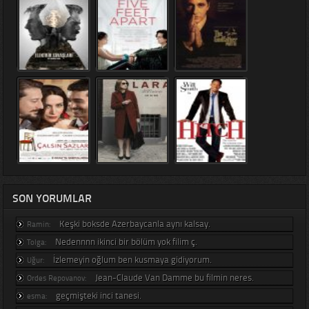
SON YORUMLAR
Keşki boksde Azerbaycanla aynı kalsay.
Ramin:
Nedennnn ikinci bir bölüm yok filim ç.
Tolga:
İzlemeyin oğlum ben kusmaya gidiyorum.
Uğur:
Jean-Claude Van Damme bu filmin neres.
Ordes Repovanov:
geçmişteki inci tanesi.
esma: