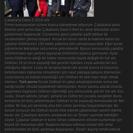
Çakallarla Dans 5 2018 izle
Filmin konusundan sizlere kısaca bahsetmek istiyorum. Çakallarla dans
filminin yeni serisi olan Çakallarla Dans 5 filmi bu sene tekrardan sizleri
güldürmeyi başaracak. Cezaevine giren çakallar şartlı tahliye ile
cezaevinden çıkmayı başarır. Ancak bir sorun vardır ki hakimin kararı bu
çakallar birbirlerinin 100 metre yakınına bile yanaşmayacaktır. Eğer kuralı
çiğnerlerse tekrardan ceza evine gireceklerdir. Bunun sonucunda çakallar
birbirlerinden ayrı yerlere taşınarak birbirlerini aylarca görmezler. Aylar
sonra Gökhan’ın aldığı bir haber sonucunda hayatı değişik bir hal alır.
Gökhan 19 yıl önce yaşadığı tek gecelik ilişkiden Leyla adında biir kızı
olduğunu öğrenir. Leyla ile tanışma kararı alır ancak bunca yıl boyunca
birbirlerinden haberdar olmadıkları için nasıl yaklaşacaklarını bilemezler.
Leyla bunca yıl babası büyüdüğü için Gökhan ile pek haşır neşir olmak
istemez.
Türk porno
Ancak Gökhan’ın çakal arkadaşlarından sonra tek
varlığı kızıdır. Onuda kaybetmek istemiyordur. Kızını yanına alarak onunla
yaşamaya başlayan Gökhan öğrendiği şey sonucunda şok bir hal alır. Kızı
Leyla, Sinan adında zengin, şımarık ve zübbe bir çocukla sevgilidir. Bunu
kendisine bir türlü yediremeyen Gökhan’ın ne yapacağı konusunda bir fikri
yoktur. Bir kaç yol denemiş olsa bile onları ayırmayı başaramamıştır. Bu
durum sonucun da Gökhan kuralı ihlal ederek çakallardan yardım isteme
kararı alır. Çakallara durumu anlatarak kızı ve Sinan’ı ayırmak istediğini
söyler. Çakallar Gökhan’ın kızını Sinan zübbesinin elinden kurtarmak için
büyük bir maceraya atılır. Başlarını belaya sokmuş olsalar bile onlar
birbirlerinden bir türlü ayrılmayı başaramaz. Sinan’ı kaçırıp tehdit ederek