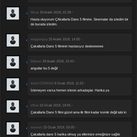
Nicat
20 Aralık 2018, 01:39 -
Hasta oluyorum ÇAkallarla Dans 5 filmine. Sinemalar da izledim bir
de burada izledim.
wiggerguy
25 Aralık 2018, 14:05 -
Çakallarla Dans 5 filminin hastasıyız dedeeeeeee
Dilaver
28 Aralık 2018, 10:43 -
angutlar bu 5 değil
Adsz72358163
9 Ocak 2019, 11:52 -
İzlemeyen varsa hemen izlesin arkadaşlar. Harika ya
efkar
10 Ocak 2019, 19:55 -
Çakallarla Dans 5 filmi güzel ama ilk filmi kadar komik değil tabi ki
ananızı
15 Ocak 2019, 03:05 -
Çakallarla dans 5 harika olmuş ya ellerinize emeğinize sağlık