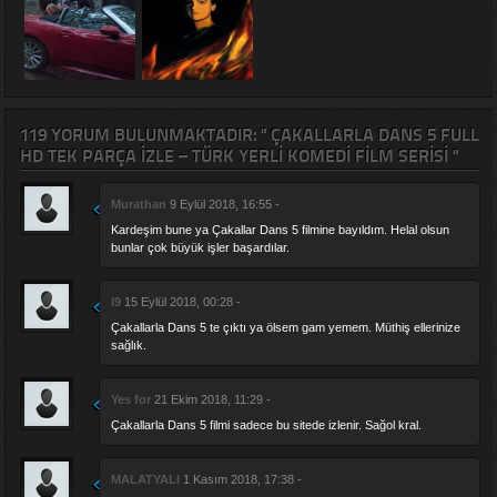
119 YORUM BULUNMAKTADIR: " ÇAKALLARLA DANS 5 FULL
HD TEK PARÇA IZLE – TÜRK YERLI KOMEDI FILM SERISI "
Murathan
9 Eylül 2018, 16:55 -
Kardeşim bune ya Çakallar Dans 5 filmine bayıldım. Helal olsun
bunlar çok büyük işler başardılar.
I9
15 Eylül 2018, 00:28 -
Çakallarla Dans 5 te çıktı ya ölsem gam yemem. Müthiş ellerinize
sağlık.
Yes for
21 Ekim 2018, 11:29 -
Çakallarla Dans 5 filmi sadece bu sitede izlenir. Sağol kral.
MALATYALI
1 Kasım 2018, 17:38 -