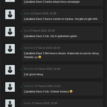
Çakallarla Dans 5 harika izleyin bnce arkadaşlar
emin
12 Kasım 2018, 15:38 -
Çakallarla Dans 5 bence serinin en harikas. Kol gibi kol gibi ıhhh
dsa
17 Kasım 2018, 00:18 -
Çakallarla Dans 5 izle. İzle ki gülmekten geber ..
Kaddafi
17 Kasım 2018, 02:30 -
Çakallarla Dans 5 filmi bence efsane. Aralarında en iyisi bu olmuş.
Tebrikler ya
Mustafa
17 Kasım 2018, 10:46 -
Çok güzel olmuş
mahmut
17 Kasım 2018, 21:41 -
Çakallarla Dans 5 izle. Gülmek bedava
Sedat
17 Kasım 2018, 23:48 -