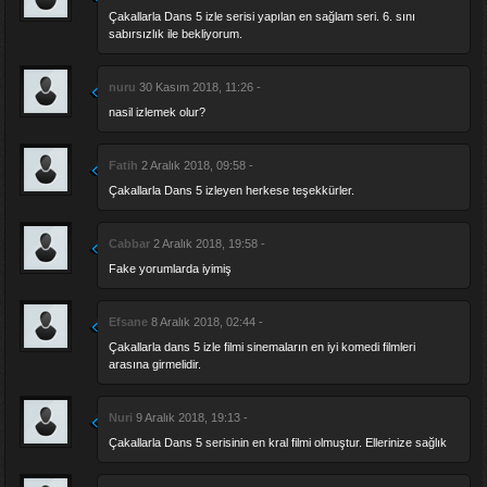
Çakallarla Dans 5 izle serisi yapılan en sağlam seri. 6. sını
sabırsızlık ile bekliyorum.
nuru
30 Kasım 2018, 11:26 -
nasil izlemek olur?
Fatih
2 Aralık 2018, 09:58 -
Çakallarla Dans 5 izleyen herkese teşekkürler.
Cabbar
2 Aralık 2018, 19:58 -
Fake yorumlarda iyimiş
Efsane
8 Aralık 2018, 02:44 -
Çakallarla dans 5 izle filmi sinemaların en iyi komedi filmleri
arasına girmelidir.
Nuri
9 Aralık 2018, 19:13 -
Çakallarla Dans 5 serisinin en kral filmi olmuştur. Ellerinize sağlık