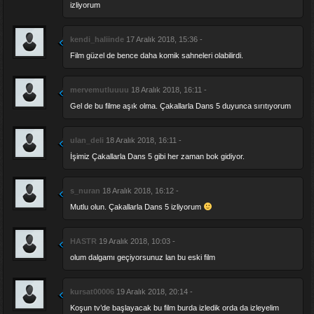
izliyorum
kendi_haliinde
17 Aralık 2018, 15:36 -
Film güzel de bence daha komik sahneleri olabilirdi.
mervemutluuuu
18 Aralık 2018, 16:11 -
Gel de bu filme aşık olma. Çakallarla Dans 5 duyunca sırıtıyorum
ulan_deli
18 Aralık 2018, 16:11 -
İşimiz Çakallarla Dans 5 gibi her zaman bok gidiyor.
s_nuran
18 Aralık 2018, 16:12 -
Mutlu olun. Çakallarla Dans 5 izliyorum
HASTR
19 Aralık 2018, 10:03 -
olum dalgamı geçiyorsunuz lan bu eski film
kursat00006
19 Aralık 2018, 20:14 -
Koşun tv’de başlayacak bu film burda izledik orda da izleyelim