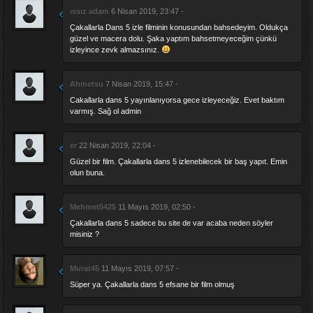
ıssız adam
6 Nisan 2019, 23:47 -
Çakallarla Dans 5 izle filminin konusundan bahsedeyim. Oldukça
güzel ve macera dolu. Şaka yaptım bahsetmeyeceğim çünkü
izleyince zevk almazsınız.
Ahmetsu
7 Nisan 2019, 15:47 -
Cakallarla dans 5 yayınlanıyorsa gece izleyeceğiz. Evet baktım
varmış. Sağ ol admin
er
22 Nisan 2019, 22:04 -
Güzel bir film. Çakallarla dans 5 izlenebilecek bir baş yapıt. Emin
olun buna.
Mehmet5425
11 Mayıs 2019, 02:50 -
Çakallarla dans 5 sadece bu site de var acaba neden söyler
misiniz ?
Murat45
11 Mayıs 2019, 07:57 -
Süper ya. Çakallarla dans 5 efsane bir film olmuş