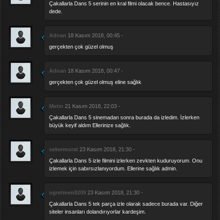
Çakallarla Dans 5 serinin en kral filmi olacak bence. Hastasıyız
dede.
Adnan
18 Kasım 2018, 00:45 -
gerçekten çok güzel olmuş
Adnan
18 Kasım 2018, 00:47 -
gerçekten çok güzel olmuş eline sağlık
Metin
21 Kasım 2018, 22:03 -
Çakallarla Dans 5 sinemadan sonra burada da izledim. İzlerken
büyük keyif aldım Ellerinize sağlık.
sekermurat
23 Kasım 2018, 21:30 -
Çakallarla Dans 5 izle filmini izlerken zevkten kuduruyorum. Onu
izlemek için sabırsızlanıyordum. Ellerine sağlık admin.
ogretmen8209
23 Kasım 2018, 21:30 -
Çakallarla Dans 5 tek parça izle olarak sadece burada var. Diğer
siteler insanları dolandırıyorlar kardeşim.