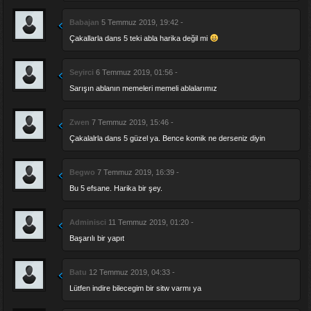
Babajan
5 Temmuz 2019, 19:42 -
Çakallarla dans 5 teki abla harika değil mi
Seyirci
6 Temmuz 2019, 01:56 -
Sarışın ablanın memeleri memeli ablalarımız
Zwen
7 Temmuz 2019, 15:46 -
Çakalalrla dans 5 güzel ya. Bence komik ne derseniz diyin
Begwo
7 Temmuz 2019, 16:39 -
Bu 5 efsane. Harika bir şey.
Adminisci
11 Temmuz 2019, 01:20 -
Başarılı bir yapıt
Batu
12 Temmuz 2019, 04:33 -
Lütfen indire bilecegim bir sitw varmı ya