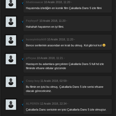
hhaticeaacar
10 Aralık 2018, 11:20 -
Hayatımda izlediğim en komik film Çakallarla Dans 5 izle filmi
FeyfeyoF
10 Aralık 2018, 11:20 -
Hahahah hayatımın en iyi filmi.
huseyinbiyikli9
10 Aralık 2018, 11:20 -
Bence serilerinin arasından en kralı bu olmuş. Kol gibi kol kol
pffxyaa
10 Aralık 2018, 11:21 -
Hastayım bu adamlara gerçekten Çakallarla Dans 5 full hd izle
filminde efsane oldular gözümde
Crasy boy
11 Aralık 2018, 02:59 -
Bu filmin en iyisi bu olmuş. Çakallarla Dans 5 izle serisi efsane
olacak göreceksiniz.
ALPEREN
12 Aralık 2018, 22:34 -
Çakallarla Dans serisinin en iyisi Çakallarla Dans 5 izle olmuştur.