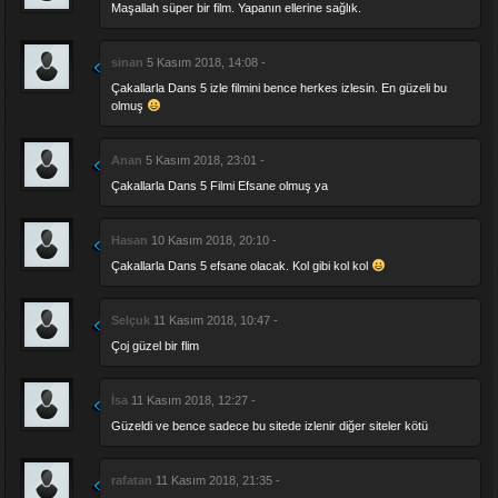
Maşallah süper bir film. Yapanın ellerine sağlık.
sinan
5 Kasım 2018, 14:08 -
Çakallarla Dans 5 izle filmini bence herkes izlesin. En güzeli bu
olmuş
Anan
5 Kasım 2018, 23:01 -
Çakallarla Dans 5 Filmi Efsane olmuş ya
Hasan
10 Kasım 2018, 20:10 -
Çakallarla Dans 5 efsane olacak. Kol gibi kol kol
Selçuk
11 Kasım 2018, 10:47 -
Çoj güzel bir flim
İsa
11 Kasım 2018, 12:27 -
Güzeldi ve bence sadece bu sitede izlenir diğer siteler kötü
rafatan
11 Kasım 2018, 21:35 -