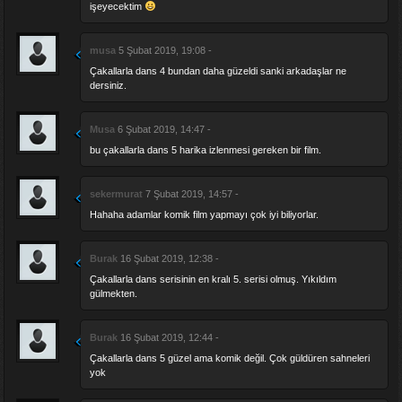
işeyecektim
musa
5 Şubat 2019, 19:08 -
Çakallarla dans 4 bundan daha güzeldi sanki arkadaşlar ne
dersiniz.
Musa
6 Şubat 2019, 14:47 -
bu çakallarla dans 5 harika izlenmesi gereken bir film.
sekermurat
7 Şubat 2019, 14:57 -
Hahaha adamlar komik film yapmayı çok iyi biliyorlar.
Burak
16 Şubat 2019, 12:38 -
Çakallarla dans serisinin en kralı 5. serisi olmuş. Yıkıldım
gülmekten.
Burak
16 Şubat 2019, 12:44 -
Çakallarla dans 5 güzel ama komik değil. Çok güldüren sahneleri
yok