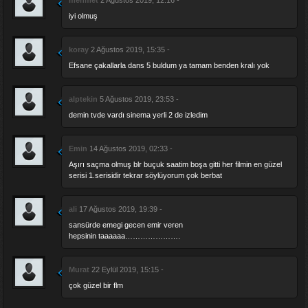
iyi olmuş
koray
2 Ağustos 2019, 15:35 -
Efsane çakallarla dans 5 buldum ya tamam benden kralı yok
alptekin
5 Ağustos 2019, 23:53 -
demin tvde vardı sinema yerli 2 de izledim
Emin
14 Ağustos 2019, 02:33 -
Aşırı saçma olmuş blr buçuk saatim boşa gitti her filmin en güzel
serisi 1.serisidir tekrar söylüyorum çok berbat
ali
17 Ağustos 2019, 19:39 -
sansürde emegi gecen emir veren
hepsinin taaaaaa………………….
Murat
22 Eylül 2019, 15:15 -
çok güzel bir flm