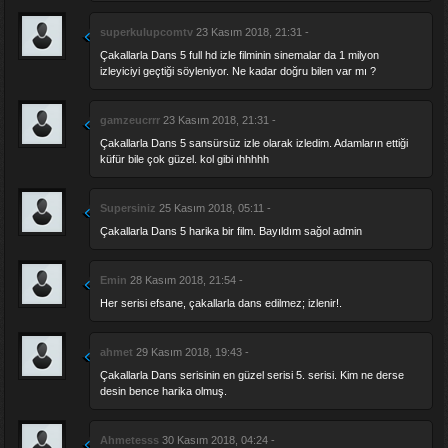
superkulupcomtv
23 Kasım 2018, 21:31 -
Çakallarla Dans 5 full hd izle filminin sinemalar da 1 milyon
izleyiciyi geçtiği söyleniyor. Ne kadar doğru bilen var mı ?
gamzeucrrr
23 Kasım 2018, 21:31 -
Çakallarla Dans 5 sansürsüz izle olarak izledim. Adamların ettiği
küfür bile çok güzel. kol gibi ıhhhhh
Supersiniz
25 Kasım 2018, 05:11 -
Çakallarla Dans 5 harika bir film. Bayıldım sağol admin
Emin
28 Kasım 2018, 21:54 -
Her serisi efsane, çakallarla dans edilmez; izlenir!.
ahmet
29 Kasım 2018, 19:43 -
Çakallarla Dans serisinin en güzel serisi 5. serisi. Kim ne derse
desin bence harika olmuş.
Ahmetesss
30 Kasım 2018, 04:24 -