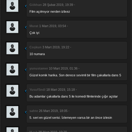
Gökhan
28 Şubat 2019, 19:39 -
Film açılmıyor nerden izlixez
Murat
1 Mart 2019, 03:54 -
Çok iyi
Coşkun
3 Mart 2019, 19:22 -
10 numara
yunustamer
10 Mart 2019, 01:36 -
Güzel komik harika. Son derece sevimli bir film çakallarla dans 5
YusufSndl
18 Mart 2019, 15:18 -
Bu adamlar çakallarla dans 5 ile komedi filmlerinde çığır açtılar
sahte
26 Mart 2019, 18:05 -
5. seri en güzel serisi. İzlemeyen varsa bir an önce izlesin
M.c.k
28 Mart 2019, 19:20 -