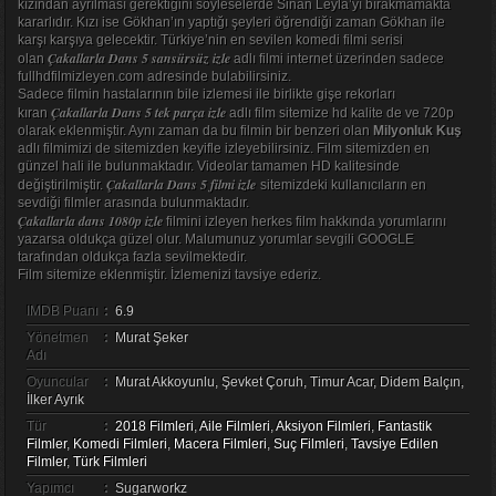
kızından ayrılması gerektiğini söyleselerde Sinan Leyla’yı bırakmamakta
kararlıdır. Kızı ise Gökhan’ın yaptığı şeyleri öğrendiği zaman Gökhan ile
karşı karşıya gelecektir. Türkiye’nin en sevilen komedi filmi serisi
Çakallarla Dans 5 sansürsüz izle
olan
adlı filmi internet üzerinden sadece
fullhdfilmizleyen.com adresinde bulabilirsiniz.
Sadece filmin hastalarının bile izlemesi ile birlikte gişe rekorları
Çakallarla Dans 5 tek parça izle
kıran
adlı film sitemize hd kalite de ve 720p
olarak eklenmiştir. Aynı zaman da bu filmin bir benzeri olan
Milyonluk Kuş
adlı filmimizi de sitemizden keyifle izleyebilirsiniz. Film sitemizden en
günzel hali ile bulunmaktadır. Videolar tamamen HD kalitesinde
Çakallarla Dans 5 filmi izle
değiştirilmiştir.
sitemizdeki kullanıcıların en
sevdiği filmler arasında bulunmaktadır.
Çakallarla dans 1080p izle
filmini izleyen herkes film hakkında yorumlarını
yazarsa oldukça güzel olur. Malumunuz yorumlar sevgili
GOOGLE
tarafından oldukça fazla sevilmektedir.
Film sitemize eklenmiştir. İzlemenizi tavsiye ederiz.
IMDB Puanı
:
6.9
Yönetmen
:
Murat Şeker
Adı
Oyuncular
:
Murat Akkoyunlu, Şevket Çoruh, Timur Acar, Didem Balçın,
İlker Ayrık
Tür
:
2018 Filmleri
,
Aile Filmleri
,
Aksiyon Filmleri
,
Fantastik
Filmler
,
Komedi Filmleri
,
Macera Filmleri
,
Suç Filmleri
,
Tavsiye Edilen
Filmler
,
Türk Filmleri
Yapımcı
:
Sugarworkz