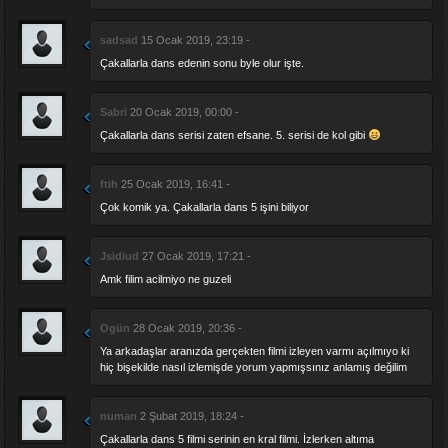
sadsad
15 Ocak 2019, 23:19 -
Çakallarla dans edenin sonu byle olur işte.
Sabri
20 Ocak 2019, 00:00 -
Çakallarla dans serisi zaten efsane. 5. serisi de kol gibi
ftih
25 Ocak 2019, 16:41 -
Çok komik ya. Çakallarla dans 5 işini biliyor
Jsidiud
27 Ocak 2019, 17:21 -
Amk filim acilmiyo ne guzeli
Ogün
28 Ocak 2019, 20:36 -
Ya arkadaşlar aranızda gerçekten filmi izleyen varmı açılmıyo ki
hiç bişekilde nasıl izlemişde yorum yapmışsınız anlamış değilim
numan
2 Şubat 2019, 18:24 -
Çakallarla dans 5 filmi serinin en kral filmi. İzlerken altıma