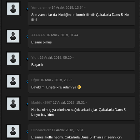
Yunus emre
14 Aralık 2018, 13:54 -
Son zamanlar da izlediğim en komik filmdir Çakallarla Dans 5 izle
filmi
ATAKAN
16 Aralık 2018, 01:44 -
Efsane olmuş
Yigit
16 Aralık 2018, 09:20 -
Başarılı
Uğur
16 Aralık 2018, 20:22 -
Bayıldım. Enişte kral adam ya
Maddux1907
17 Aralık 2018, 15:31 -
Harika olmuş ya ellerinize sağlık arkadaşlar. Çakallarla Dans 5
izleye bayıldım.
Dilooderlerr
17 Aralık 2018, 15:31 -
Efsanesi köfte necmi. Çakallarla Dans 5 filmini sırf senin için