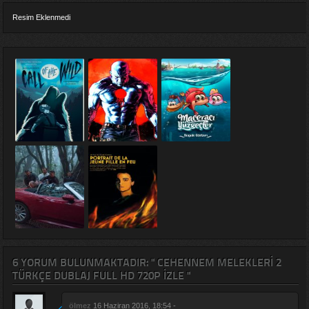
Resim Eklenmedi
6 YORUM BULUNMAKTADIR: " CEHENNEM MELEKLERI 2
TÜRKÇE DUBLAJ FULL HD 720P IZLE "
ölmez
16 Haziran 2016, 18:54 -