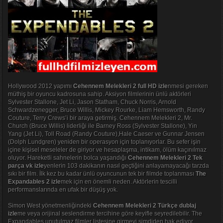
Hollywood 2012 yapımı
Cehennem Melekleri 2 full HD izle
nmesi gereken
müthiş bir oyuncu kadrosuna sahip. Aksiyon filmlerinin ünlü aktörleri
Sylvester Stallone, Jet Li, Jason Statham, Chuck Norris, Arnold
Schwardzenegger, Bruce Willis, Mickey Rourke, Liam Hemsworth, Randy
Couture, Terry Crews’i bir araya getirmiş. Cehennem Melekleri 2, Mr.
Church (Bruce Willis) liderliği ile Barney Ross (Sylvester Stallone), Yin
Yang (Jet Li), Toll Road (Randy Couture),Hale Caeser ve Gunnar Jensen
(Dolph Lundgren) yeniden bir operasyon için toplanıyorlar. Bu sefer işin
içine kişisel meseleler de giriyor ve hesaplaşma, intikam, ölüm kaçınılmaz
oluyor. Hareketli sahnelerin bolca yaşandığı
Cehennem Melekleri 2 Tek
parça vk izle
yenlerin 103 dakikanın nasıl geçtiğini anlayamayacağı tarzda
sıkı bir film. İlk kez bu kadar ünlü oyuncunun tek bir filmde toplanması
The
Expandables 2 izle
mek için en önemli neden. Aktörlerin tescilli
performanslarında en ufak bir düşüş yok.
Simon West yönetmenliğindeki
Cehennem Melekleri 2 Türkçe dublaj
izle
me veya orijinal seslendirme tercihine göre keyifle seyredilebilir. The
Expandables unutulmaz filmler listesine girmeyi şimdiden hak ediyor.