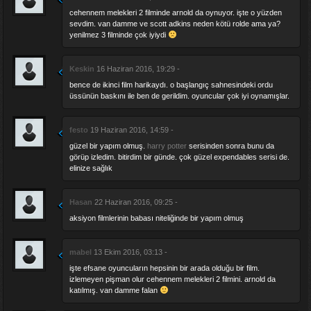
cehennem melekleri 2 filminde arnold da oynuyor. işte o yüzden
sevdim. van damme ve scott adkins neden kötü rolde ama ya?
yenilmez 3 filminde çok iyiydi
Keskin
16 Haziran 2016, 19:29 -
bence de ikinci film harikaydı. o başlangıç sahnesindeki ordu
üssünün baskını ile ben de gerildim. oyuncular çok iyi oynamışlar.
festo
19 Haziran 2016, 14:59 -
güzel bir yapım olmuş.
harry potter
serisinden sonra bunu da
görüp izledim. bitirdim bir günde. çok güzel expendables serisi de.
elinize sağlık
Hasan
22 Haziran 2016, 09:25 -
aksiyon filmlerinin babası niteliğinde bir yapım olmuş
mabel
13 Ekim 2016, 03:13 -
işte efsane oyuncuların hepsinin bir arada olduğu bir film.
izlemeyen pişman olur cehennem melekleri 2 filmini. arnold da
katılmış. van damme falan