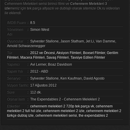
Cehennem Melekleri serisi birinci filmi ve
Cehennem Melekleri 3
izle
meniz için tek parça altyazılı ve dublajlı olarak sitemize Ok.ru videoları
ile eklendi.
IMDB Puanı
:
8.5
Yönetmen
:
Simon West
Adı
Oyuncular
:
Sylvester Stallone, Jason Statham, Jet Li, Van Damme,
Arnold Schwarzenegger
Tür
:
2012 ve Öncesi
,
Aksiyon Filmleri
,
Boxset Filmler
,
Gerilim
Filmleri
,
Macera Filmleri
,
Savaş Filmleri
,
Tavsiye Edilen Filmler
Yapımcı
:
Avi Lerner, Boaz Davidson
Yapım Yılı
:
2012 - ABD
Senaryo
:
Sylvester Stallone, Ken Kaufman, David Agosto
Vizyon Tarihi
:
17 Ağustos 2012
Süre
:
112 dk.
Orjinal İsim
:
The Expendables 2 - Cehennem Melekleri 2
Etiketler
:
cehennem melekleri 2 720p tek parça vk
,
cehennem
melekleri 2 full hd izle
,
cehennem melekleri 2 izle
,
cehennem melekleri 2
türkçe dublaj izle
,
cehennem melekleri serisi
,
the expendables 2