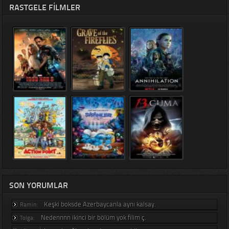
RASTGELE FILMLER
SON YORUMLAR
Keşki boksde Azerbaycanla aynı kalsay.
Ramin:
Nedennnn ikinci bir bölüm yok filim ç.
Tolga: