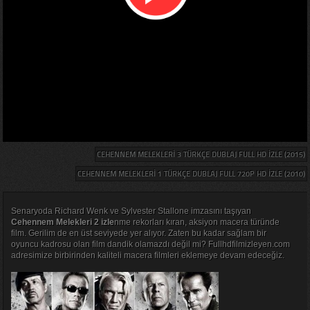
CEHENNEM MELEKLERI 3 TÜRKÇE DUBLAJ FULL HD IZLE (2015)
CEHENNEM MELEKLERI 1 TÜRKÇE DUBLAJ FULL 720P HD IZLE (2010)
Senaryoda Richard Wenk ve Sylvester Stallone imzasını taşıyan
Cehennem Melekleri 2 izle
nme rekorları kıran, aksiyon macera türünde
film. Gerilim de en üst seviyede yer alıyor. Zaten bu kadar sağlam bir
oyuncu kadrosu olan film dandik olamazdı değil mi? Fullhdfilmizleyen.com
adresimize birbirinden kaliteli macera filmleri eklemeye devam edeceğiz.