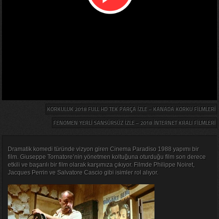
KORKULUK 2018 FULL HD TEK PARÇA IZLE – KANADA KORKU FILMLERI
FENOMEN YERLI SANSÜRSÜZ IZLE – 2018 İNTERNET KRALI FILMLERI
Dramatik komedi türünde vizyon giren Cinema Paradiso 1988 yapımı bir
film. Giuseppe Tornatore’nin yönetmen koltuğuna oturduğu film son derece
etkili ve başarılı bir film olarak karşımıza çıkıyor. Filmde Philippe Noiret,
Jacques Perrin ve Salvatore Cascio gibi isimler rol alıyor.