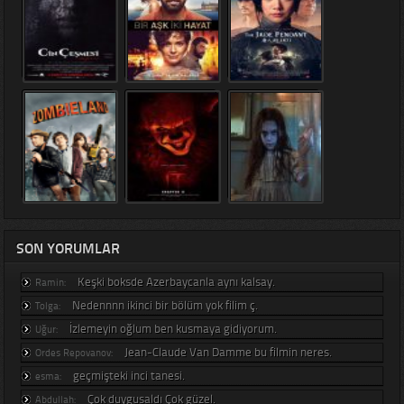
SON YORUMLAR
Keşki boksde Azerbaycanla aynı kalsay.
Ramin:
Nedennnn ikinci bir bölüm yok filim ç.
Tolga:
İzlemeyin oğlum ben kusmaya gidiyorum.
Uğur:
Jean-Claude Van Damme bu filmin neres.
Ordes Repovanov:
geçmişteki inci tanesi.
esma:
Çok duygusaldı Çok güzel.
Abdullah: