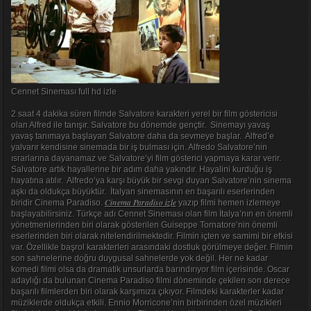
Cennet Sineması full hd izle
2 saat 4 dakika süren filmde Salvatore karakteri yerel bir film göstericisi
olan Alfred ile tanışır. Salvatore bu dönemde gençtir. Sinemayı yavaş
yavaş tanımaya başlayan Salvatore daha da sevmeye başlar. Alfred’e
yalvarır kendisine sinemada bir iş bulması için. Alfredo Salvatore’nin
ısrarlarına dayanamaz ve Salvatore’yi film gösterici yapmaya karar verir.
Salvatore artık hayallerine bir adım daha yakındır. Hayalini kurduğu iş
hayatına atılır. Alfredo’ya karşı büyük bir sevgi duyan Salvatore’nin sinema
aşkı da oldukça büyüktür. İtalyan sinemasının en başarılı eserlerinden
Cinema Paradiso izle
biridir Cinema Paradiso.
yazıp filmi hemen izlemeye
başlayabilirsiniz. Türkçe adı Cennet Sineması olan film İtalya’nın en önemli
yönetmenlerinden biri olarak gösterilen Guiseppe Tornatore’nin önemli
eserlerinden biri olarak nitelendirilmektedir. Filmin içten ve samimi bir etkisi
var. Özellikle başrol karakterleri arasındaki dostluk görülmeye değer. Filmin
son sahnelerine doğru duygusal sahnelerde yok değil. Her ne kadar
komedi filmi olsa da dramatik unsurlarda barındırıyor film içerisinde. Oscar
adaylığı da bulunan Cinema Paradiso filmi döneminde çekilen son derece
başarılı filmlerden biri olarak karşımıza çıkıyor. Filmdeki karakterler kadar
müziklerde oldukça etkili. Ennio Morricone’nin birbirinden özel müzikleri