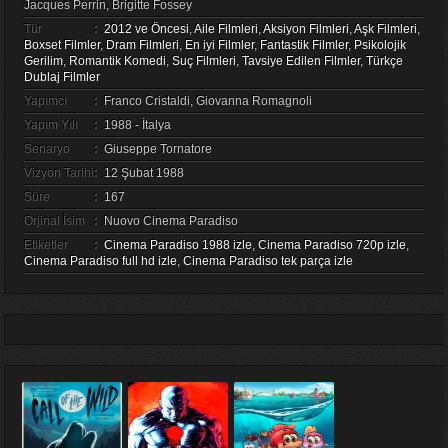
Jacques Perrin, Brigitte Fossey
Tür
:
2012 ve Öncesi
,
Aile Filmleri
,
Aksiyon Filmleri
,
Aşk Filmleri
,
Boxset Filmler
,
Dram Filmleri
,
En iyi Filmler
,
Fantastik Filmler
,
Psikolojik
Gerilim
,
Romantik Komedi
,
Suç Filmleri
,
Tavsiye Edilen Filmler
,
Türkçe
Dublaj Filmler
Yapımcı
:
Franco Cristaldi, Giovanna Romagnoli
Yapım Yılı
:
1988 - İtalya
Senaryo
:
Giuseppe Tornatore
Vizyon Tarihi
:
12 Şubat 1988
Süre
:
167
Orjinal İsim
:
Nuovo Cinema Paradiso
Etiketler
:
Cinema Paradiso 1988 izle
,
Cinema Paradiso 720p izle
,
Cinema Paradiso full hd izle
,
Cinema Paradiso tek parça izle