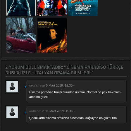
2 YORUM BULUNMAKTADIR: " CINEMA PARADISO TÜRKÇE
DUBLAJ IZLE – İTALYAN DRAMA FILMLERI "
sercanesp
5 Mart 2019, 12:30 -
Cinema paradiso filmini buradan izledim. Normal de pek bakmam
ama bu güzel
milleartist
11 Mart 2019, 11:16 -
Çocukların sinema filmlerine alışmasını sağlayan en güzel film