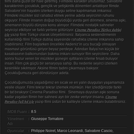
filmi daha güzel bir hale getirmiş. Filmdeki karakter unutulmaz. Salvatore
karakterinin çocukluk, gençlik ve yetişkinlik dönemleri anlatılıyor filmde.
Salvatore’nin hayatını izlerken duygu seline kapılmamak imkansız.
Filmdeki müzikler sizi rahatsız etmek yerine adeta seyircinin ruhunu
okşuyor. Filmde insanın doğup büyüdüğü yurda geri dönmesi, sinema aşkı,
sinemanın büyülü dünyssı konu alınıyor. Filmdeki nostaljik sahneler
Cinema Paradiso Türkçe dublaj
seyirciyi etkiliyor ve farklı yerlere götürüyor.
izle
yazıp filmi Türkçe olarak izleyebilirsiniz. İtalyanca seslendirmenin
kullanıldığı filmi Türkçe dublaj sayesinde rahatlıkla izleme imkanına sahip
olabilirsiniz. Film başlarken öncelikle Akdeniz’in ucu bucağı olmayan
masmavi görüntüsü giriyor beyaz perdeye. Adından İtalya’nın küçük bir
kasabasının balkonundan bakma imkanı sunuyor film seyircilere. Daha
sonra huzur veren bir müzikler güneşin ışıltılarını izleme fırsatı buluyor
insan. Film çok güçlü bir senaryoya sahip. Bu nedenle seyirci izlerken
kesinlikle sıkılmıyor. Aksine filmin tadını çıkarmaya bakıyor.
Çocukluğumuza geri döndürüyor adeta.
Çocukluğumuzda yaşadığımız en sıcak ve en yalın duyguları yaşamamıza
vesile oluyor. Filmi tekrar tekrar izlemek mümkün. Her izlediğinizde farklı
bir tat bırakıyor Cinema Paradiso filmi. Sinemaya duyulan aşkı sonuna
Cinema
kadar yaşatan filmin her sahnesi ayrı bir zevke veriyor insana.
Paradiso full hd izle
yazıp filmi üstün bir kaliteyle izleme imkanı bulabilirsiniz.
IMDB Puanı
:
8.5
Yönetmen
:
Giuseppe Tornatore
Adı
Oyuncular
:
Philippe Noiret, Marco Leonardi, Salvatore Cascio,