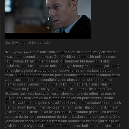
Den Skyldige full tek part izle
Den Skyldige full hd izle
adlı filmin konusundan siz değerli izleyicilerimize
kısaca bahsetmemiz gerekirse, Den Skyldige adındaki bir polis memuru
bağlı olduğu karakolun en başarılı polislerinden birr tanesidir. Fakat
suçlulara karşı hiç bir zaman müsamma göstermeyen bu adam, yakaladığı
her suçluya şiddet uyguladığından dolayı her seferin de başını derde
sokar. Müdürü her defasında bu polisi uyarmasına rağmen insanlara zarar
veren suçlulardan haz etmediğini ve ne olursa olsun sinirlerine hakim
olamadığını söylemesi müdürün elini kolunu bağlar. En son çıktığı bir
operasyon da yine bir suçluyu durdurmak için arabası ile çarpan Den
Skyldige, hakkında başlatılan yasal işlem sonrasın da rütbesi ve görevi
düşürülerek aynı karakol da telefonlara bakan bir polis memuru haline
gelir. Hayatı karakola gelen şikayet ihbarlarını alarak arkadaşlarına iletmek
olan bu adam hayatının en sıkıcı zamanlarını polis istasyonuna tıkılmış bir
şekilde geçirmektedir. Fakat bir gün polis istasyonuna gelecek bir telefon
sonrasın da bu polis memurunun da hayatı baştan sona değişecektir. Öğle
yemeğinden sonra bir kadının istasyonu araması ve kaçırıldığını telaşlı bir
şekilde polise söylemesi, bunun ardından telefon hattının birden kesilmesi