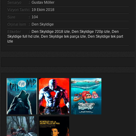
Senaryo
:
Gustav Möller
Vizyon Tarihi
:
19 Ekim 2018
Süre
:
104
Orjinal İsim
:
Den Skyldige
Etiketler
:
Den Skyldige 2018 izle
,
Den Skyldige 720p izle
,
Den
Skyldige full hd izle
,
Den Skyldige tek parça izle
,
Den Skyldige tek part
izle