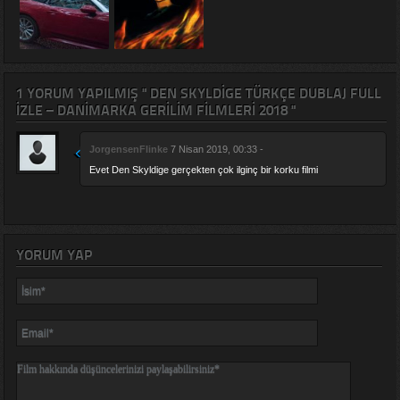
1 YORUM YAPILMIŞ " DEN SKYLDIGE TÜRKÇE DUBLAJ FULL
IZLE – DANIMARKA GERILIM FILMLERI 2018 "
JorgensenFlinke
7 Nisan 2019, 00:33 -
Evet Den Skyldige gerçekten çok ilginç bir korku filmi
YORUM YAP