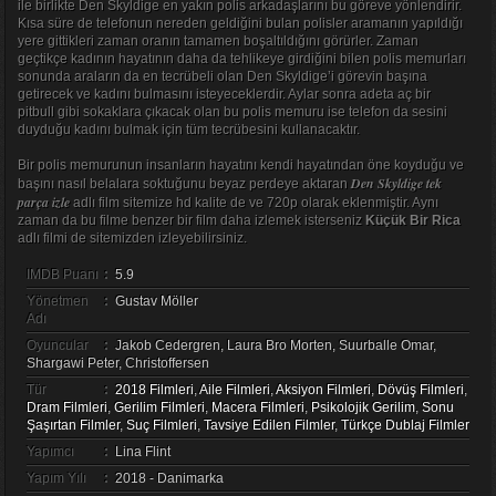
ile birlikte Den Skyldige en yakın polis arkadaşlarını bu göreve yönlendirir.
Kısa süre de telefonun nereden geldiğini bulan polisler aramanın yapıldığı
yere gittikleri zaman oranın tamamen boşaltıldığını görürler. Zaman
geçtikçe kadının hayatının daha da tehlikeye girdiğini bilen polis memurları
sonunda araların da en tecrübeli olan Den Skyldige’i görevin başına
getirecek ve kadını bulmasını isteyeceklerdir. Aylar sonra adeta aç bir
pitbull gibi sokaklara çıkacak olan bu polis memuru ise telefon da sesini
duyduğu kadını bulmak için tüm tecrübesini kullanacaktır.
Bir polis memurunun insanların hayatını kendi hayatından öne koyduğu ve
Den Skyldige tek
başını nasıl belalara soktuğunu beyaz perdeye aktaran
parça izle
adlı film sitemize hd kalite de ve 720p olarak eklenmiştir. Aynı
zaman da bu filme benzer bir film daha izlemek isterseniz
Küçük Bir Rica
adlı filmi de sitemizden izleyebilirsiniz.
IMDB Puanı
:
5.9
Yönetmen
:
Gustav Möller
Adı
Oyuncular
:
Jakob Cedergren, Laura Bro Morten, Suurballe Omar,
Shargawi Peter, Christoffersen
Tür
:
2018 Filmleri
,
Aile Filmleri
,
Aksiyon Filmleri
,
Dövüş Filmleri
,
Dram Filmleri
,
Gerilim Filmleri
,
Macera Filmleri
,
Psikolojik Gerilim
,
Sonu
Şaşırtan Filmler
,
Suç Filmleri
,
Tavsiye Edilen Filmler
,
Türkçe Dublaj Filmler
Yapımcı
:
Lina Flint
Yapım Yılı
:
2018 - Danimarka