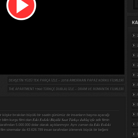
KA
DEHŞETIN YÜZÜ TEK PARÇA IZLE – 2018 AMERIKAN PAPAZ KORKU FILMLERI
THE APARTMENT 1960 TÜRKÇE DUBLAJ IZLE – DRAM VE ROMANTIK FILMLERI
bir köşke bırakılan büyülü bir saatin günümüz de insanların başına açacağı
Eski Evdeki Büyülü Saat Türkçe dublaj izle
e bilim kurgu filmi olan
adlı filmin
Eski Evdeki
 tarafından 5.000.000 dolar olarak açıklanmıştır. Aynı zaman da
ı film sinemalar da 43.626.789 insan tarafından izlenerek büyük bir beğeni