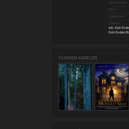
Vizyon Tarihi
Süre
Orjinal İsim
Etiketler
izle
,
Eski Evdek
Eski Evdeki Bü
FILMDEN KARELER