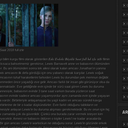
aat 2018 full izle
Eski Evdeki Büyülü Saat full hd izle
i bilim kurgu filmi olarak gösterilen
adlı filmin
 kısaca bahsetmemiz gerekirse, Lewis Barnavelt anne ve babasının ölümünden
lır. Bu ani ölümünden sonra tek ailesi olarak kalan amcası Jonathan’ın yanına
ewis amcasını ilk defa gördüğü için onu yabancı olarak karşılar. Lewis soğuk
 Amcasının tuhaf haraketlerini farkeden Lewis bu durumdan pek memnun değildir.
enmeden önce yaşadığı eve gelir. Amcası farklı bir insan gibi görünüyor olsa da
ranmaktadır. Eve geldiğinde evin içinde bir sürü saat gören Lewis bu duruma
annesiyle, babasının evinde 3 tane saat varken burada yüzlerce saat
asının evinde sadece amcası yaşamıyordur aynı zamanda evin içinde yaşayan
a vardır. Birbirleriyle anlaşamayan bu yaşlı kadın ve amcası sürekli kavga
rbirlerine de bir o kadar düşkündürler. Evin farklı olduğunu tabloların ve
tmesiyle anlayan Lewis’in bu duruma alışması gerekmektedir. Bu ev onun için hiç
AR
ynı zamanda çok da güvenlidir. Çünkü ona burada zarar vermek isteyen kim
yecektir. Annesi ve babasını öldüren o kişiler Lewis’i ne kadar arasalarda
Bir gün amcası Lewis’e warlockun ne olduğunu sorar. Lewis’in gözünde erkek
e erkek cadıdan daha fazlasıdır. Amcasının bir büyücü olduğunu öğrenen Lewis