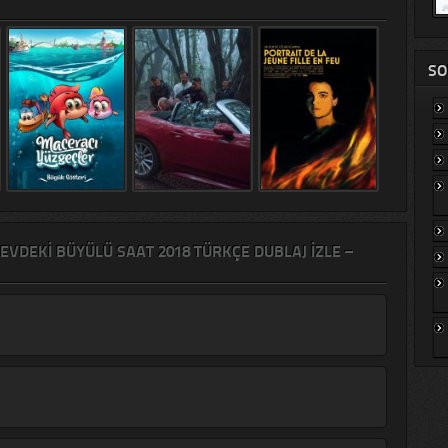
SO
EVDEKI BÜYÜLÜ SAAT 2018 TÜRKÇE DUBLAJ IZLE –