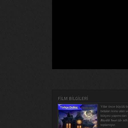
FILM BILGILERI
Yıllar önce büyülü 
belaları konu alan v
bütçesi yapımcıları
Büyülü Saat izle
adl
toplamıştır.