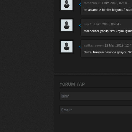
ramazan
15 Ekim 2018, 02:00 -
en anlamsız bir film boşuna 2 saati
ilay
15 Ekim 2018, 06:04 -
Mal herifler yanlış filmi koymuşsu
asilkanseven
12 Mart 2019, 12:4
Güzel filmlerin başında geliyor. Sih
YORUM YAP