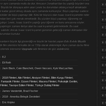
ır aynı zamanda mutlu da olur. Amcasın Jonathan’dan bu yaptığı büyüleri ona
r. Büyülü bir dünyaya adım atan Lewis bu durumdan oldukça keyif almaktadır.
 kadar güzel olmuş olsada aynı zamanda korkunçtur. Büyü yapmayı sadece
 kötüler de büyü yapmayı bilir. Kötü bir büyücü olan Isaac Izard kıyamette neler
undan beri çok merak etmektedir. Bu yüzden büyü yapmayı öğrenmiş ve
alışır. Lewis, Isaac Izard’ın yaptığı şeyi öğrenir ve bunu amcasına söyler.
 yapmıştır zamanı ileriye alan bu saat kıyameti getirmektedir. Bu saat
e saklıdır. Ancak Isaac Izard kıyamet gününün geleceği zaman dolmadan ölür
durumdan kurtulur.
Eski Evdeki Büyülü
sanların büyük ilgi gösterdiği ve büyük bir hasılat yapan
lı film sitemize hd kalite de ve 720p olarak eklenmiştir. Aynı zaman da bu filme
a izlemek isterseniz
Upgrade
adlı filmimize de göz atabilirsiniz.
:
8.2
:
Eli Roth
:
Jack Black, Cate Blanchett, Owen Vaccaro, Kyle MacLachlan,
:
2018 Filmleri
,
Aile Filmleri
,
Aksiyon Filmleri
,
Bilim Kurgu Filmleri
,
,
Fantastik Filmler
,
Gizem Filmleri
,
Macera Filmleri
,
Psikolojik Gerilim
,
Filmler
,
Tavsiye Edilen Filmler
,
Türkçe Dublaj Filmler
:
James Vanderbilt, Brad Fischer
:
2018 - Amerika Birleşik Devletleri
:
Eric Kripke