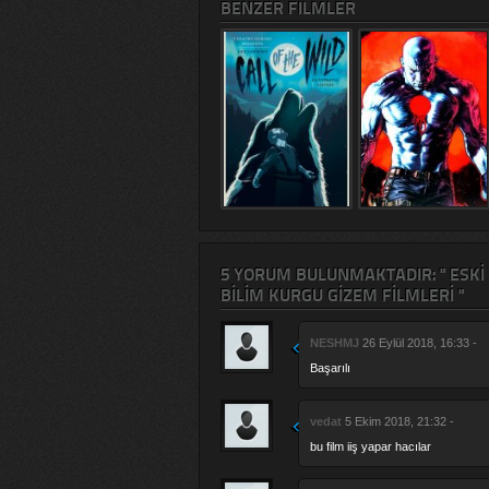
BENZER FILMLER
5 YORUM BULUNMAKTADIR: " ESKI 
BILIM KURGU GIZEM FILMLERI "
NESHMJ
26 Eylül 2018, 16:33 -
Başarılı
vedat
5 Ekim 2018, 21:32 -
bu film iiş yapar hacılar