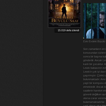
15.019 defa izlendi
Eski Evdeki Büyülü S
Son zamanların en iy
konusundan sizlere
sonra bir başına ka
gönderilir. Ancak L
kanlı bir çocuktur.
Lewis babasının evl
Lewis’e çok iyi dav
şaşırmıştır. Çünkü 
bulunmaktadır. Amc
yaşlı bir komşusu d
etmektedir. Ancak bi
saatlerin hareket e
güvenli değilken a
olursa zarar vereme
bulamamaktadırlar. 
cadı olmuş olsa bil