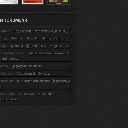
N YORUMLAR
Ramin:
Keşki boksde Azerbaycanla aynı kalsay.
Tolga:
Nedennnn ikinci bir bölüm yok filim ç.
Uğur:
İzlemeyin oğlum ben kusmaya gidiyorum.
Ordes Repovanov:
Jean-Claude Van Damme bu
filmin neres.
esma:
geçmişteki inci tanesi.
Abdullah:
Çok duygusaldı Çok güzel.
emrullah:
bu filmden türk düsmanlığı çıkarmaya
.
leherisson:
Yarım saat dayanabildim.
Oyunculuklar.