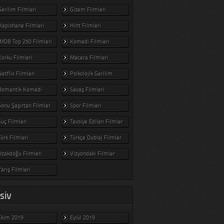
Gerilim Filmleri
Gizem Filmleri
Hapishane Filmleri
Hint Filmleri
IMDB Top 250 Filmleri
Komedi Filmleri
Korku Filmleri
Macera Filmleri
Netflix Filmleri
Psikolojik Gerilim
Romantik Komedi
Savaş Filmleri
Sonu Şaşırtan Filmler
Spor Filmleri
Suç Filmleri
Tavsiye Edilen Filmler
Türk Filmleri
Türkçe Dublaj Filmler
Uzakdoğu Filmleri
Vizyondaki Filmler
Yarış Filmleri
SIV
Ekim 2019
Eylül 2019