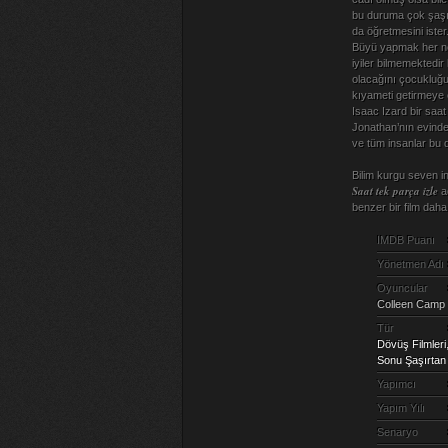
bu duruma çok şaşır
da öğretmesini iste
Büyü yapmak her ne
iyiler bilmemektedir
olacağını çocukluğ
kıyameti getirmeye ç
Isaac Izard bir saat
Jonathan’nın evind
ve tüm insanlar bu 
Bilim kurgu seven in
Saat tek parça izle
ad
benzer bir film dah
IMDB Puanı
Yönetmen Adı
Oyuncular
Colleen Camp
Tür
Dövüş Filmleri
Sonu Şaşırtan 
Yapımcı
Yapım Yılı
Senaryo