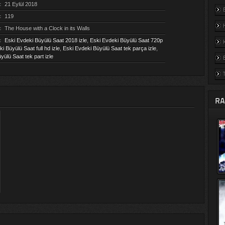
:
21 Eylül 2018
:
119
:
The House with a Clock in its Walls
:
Eski Evdeki Büyülü Saat 2018 izle
,
Eski Evdeki Büyülü Saat 720p
i Büyülü Saat full hd izle
,
Eski Evdeki Büyülü Saat tek parça izle
,
yülü Saat tek part izle
RA