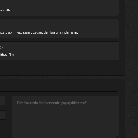
m gitti
nuz 1 gb ım gitti sizin yüzünüzden boşuna indirmişim.
5 -
irbaz filmi