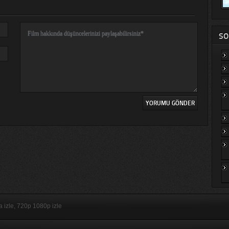
SO
ça izle, 720p 1080p izle