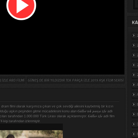
KA
IZLE ABD FILMI
GÜNEŞ DE BIR YILDIZDIR TEK PARÇA IZLE 2019 AŞK FILM SERISI
ir dram filmi olarak karşımıza çıkan ve çok sevdiği ailesini kaybetmiş bir kızın
Güller tek parça izle
ulduğu aşkın peşinden gitme mücadelesini konu alan
adlı
Güller izle
cıları tarafından 1.000.000 Türk Lirası olarak açıklanmıştır.
adlı film
 kişi tarafından izlenmiştir.