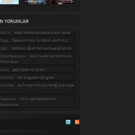
N YORUMLAR
Ramin:
Keşki boksde Azerbaycanla aynı kalsay.
Tolga:
Nedennnn ikinci bir bölüm yok filim ç.
Uğur:
İzlemeyin oğlum ben kusmaya gidiyorum.
Ordes Repovanov:
Jean-Claude Van Damme bu
filmin neres.
esma:
geçmişteki inci tanesi.
Abdullah:
Çok duygusaldı Çok güzel.
emrullah:
bu filmden türk düsmanlığı çıkarmaya
.
leherisson:
Yarım saat dayanabildim.
Oyunculuklar.