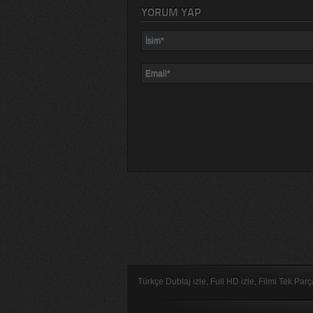
YORUM YAP
Türkçe Dublaj izle, Full HD izle, Filmi Tek Par