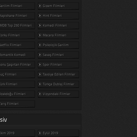
Gerilim Filmleri
Gizem Filmleri
Hapishane Filmleri
Hint Filmleri
IMDB Top 250 Filmleri
Komedi Filmleri
Korku Filmleri
Macera Filmleri
Netflix Filmleri
Psikolojik Gerilim
Romantik Komedi
Savaş Filmleri
Sonu Şaşırtan Filmler
Spor Filmleri
Suç Filmleri
Tavsiye Edilen Filmler
Türk Filmleri
Türkçe Dublaj Filmler
Uzakdoğu Filmleri
Vizyondaki Filmler
Yarış Filmleri
SIV
Ekim 2019
Eylül 2019