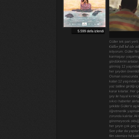
5.599 defa izlendi
Güller tek part yerli 
Güller full hd izle
adl
istiyorum. Güller f
karmaşayı yaşamışt
gördüklerini anlatan
görmüş 12 yaşındaki
her şeyden önemlidi
Osman sonucunda köy
kalan 12 yaşındaki 
yaz tatiline girdiği
karar kılarlar. Her
şey ile hayal kırıkl
sıkıcı haberler alırl
şekilde Güller’e aş
öğretmenlik yapmakt
zorunda kalırlar. A
göremeyecek olduğu 
her şeyin çok geç o
Son yıllar da yapılan
film sitemize hd kal