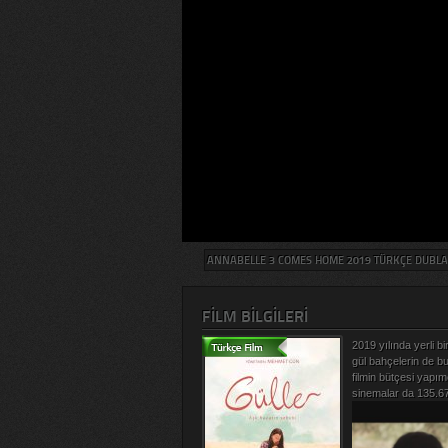
ANNABELLE 3 COMES HOME 2019 TÜRKÇE DUBLAJ 
FILM BILGILERI
2019 yılında yerli b
gül bahçelerin de b
filmin bütçesi yapım
sinemalar da 135.674