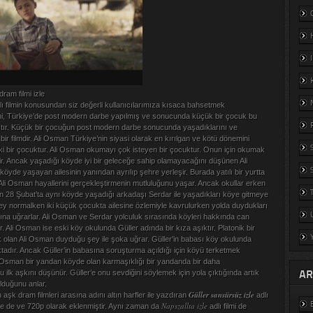
dram filmi izle
ı filmin konusundan siz değerli kullanıcılarımıza kısaca bahsetmek
ilmi, Türkiye’de post modern darbe yapılmış ve sonucunda küçük bir çocuk bu
ır. Küçük bir çocuğun post modern darbe sonucunda yaşadıklarını ve
 bir filmdir. Ali Osman Türkiye’nin siyasi olarak en kırılgan ve kötü dönemini
 bir çocuktur. Ali Osman okumayı çok isteyen bir çocuktur. Onun için okumak
r. Ancak yaşadığı köyde iyi bir geleceğe sahip olamayacağını düşünen Ali
de yaşayan ailesinin yanından ayrılıp şehre yerleşir. Burada yatılı bir yurtta
Ali Osman hayallerini gerçekleştirmenin mutluluğunu yaşar. Ancak okullar erken
 için 28 Şubat’ta aynı köyde yaşadığı arkadaşı Serdar ile yaşadıkları köye gitmeye
 şey normalken iki küçük çocukta ailesine özlemiyle kavrulurken yolda duydukları
ığına uğrarlar. Ali Osman ve Serdar yolculuk sırasında köyleri hakkında can
ar. Ali Osman ise eski köy okulunda Güller adında bir kıza aşıktır. Platonik bir
ık olan Ali Osman duyduğu şey ile şoka uğrar. Güller’in babası köy okulunda
adır. Ancak Güller’in babasına soruşturma açıldığı için köyü terketmek
li Osman bir yandan köyde olan karmaşıklığı bir yandanda bir daha
AR
ilk aşkını düşünür. Güller’e onu sevdiğini söylemek için yola çıktığında artık
lduğunu anlar.
Güller sansürsüz izle
 aşk dram filmleri arasına adını altın harfler ile yazdıran
adlı
Napszallta izle
ite de ve 720p olarak eklenmiştir. Aynı zaman da
adlı filmi de