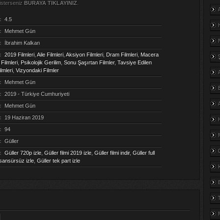
isterseniz
BURAYA TIKLAYINIZ
.
:
4.5
:
Mehmet Gün
:
İbrahim Kalkan
:
2019 Filmleri
,
Aile Filmleri
,
Aksiyon Filmleri
,
Dram Filmleri
,
Macera
 Filmleri
,
Psikolojik Gerilim
,
Sonu Şaşırtan Filmler
,
Tavsiye Edilen
lmleri
,
Vizyondaki Filmler
:
Mehmet Gün
:
2019 - Türkiye Cumhuriyeti
:
Mehmet Gün
:
19 Haziran 2019
:
94
:
Güller
:
Güller 720p izle
,
Güller filmi 2019 izle
,
Güller filmi indir
,
Güller full
 sansürsüz izle
,
Güller tek part izle