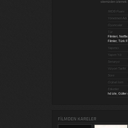
sitemizden izlemek 
IMDB Puanı
Yönetmen Adı
Oyuncular
Tür
Filmleri
,
Netflix
Filmler
,
Türk Fi
Yapımcı
Yapım Yılı
Senaryo
Vizyon Tarihi
Süre
Orjinal İsim
Etiketler
hd izle
,
Güller
FILMDEN KARELER