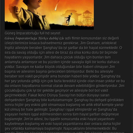
Güneş İmparatorluğu full hd seyret
Güneş İmparatorluğu Türkçe dublaj izle
adlı filmin konusundan siz değerli
izleyicilerimize kısaca bahsetmemiz gerekirse, Jim Graham, aristokrat
İngiliz ailesiyle beraber Şanghay’da iyi şartlar da bir hayat sürmektedir. O
sıra da savaş olduğu için ailesi de biraz da olsa korku dolu bir biçimde
hayatlarını yaşıyorlardır. Jim dahaca çocuk olduğu için bunları tam
anlamıyla anlamıyor ve bu yüzden içinde savaşla ilgili bir korku dahaca
yoktur. Savaşın ne kadar büyük olduğundan bile haberi olmayan Jim
başına ve ailesinin başına gelecekleri bilmiyordur. Belki bu ailesiyle
beraber son vakit geçirişidir ama bundan haberi bile yoktur. Şanghay’da
her şey yolunda gittiği için çok fazla tereddüt içinde olan insan yoktur ve bu
da onların hayatlarına normal olarak devam edebildiğini gösteriyordur. Jim
çocukluğunu çok iyi bir şekilde geçiriyor ve ailesiyle bol bol vakit
geçirmektedir. Fakat İkinci Dünya Savaşı’nın bütün dünyayı saran
dehşetinden Şanghay bile kurtulamamıştır. Şanghay bu dehşeti gördükten
sonra hiçbir şey eskisi gibi olmamaya başlamış ve artık etraf komple yanıp
kül olmuş bir hale gelmiştir. Şanghay’ı işgal etmişlerdir ve Şanghay’da
yaşayan herkes işgal edilmesinden sonra tüm hayat şartları değişmeye
başlamıştır. Jim’in ailesi, bu işgalin sonucunda eski hayat yaşantısını
kaybetmeye başlamış ve eski hayat yaşantılarına dair onlara daha hiçbir
şey ortalıkta kalmamaya başlamıştır. Napıcaklarını bilememektedir. Bu