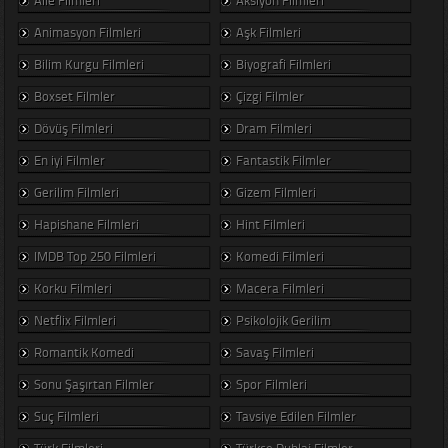
Animasyon Filmleri
Aşk Filmleri
Bilim Kurgu Filmleri
Biyografi Filmleri
Boxset Filmler
Çizgi Filmler
Dövüş Filmleri
Dram Filmleri
En iyi Filmler
Fantastik Filmler
Gerilim Filmleri
Gizem Filmleri
Hapishane Filmleri
Hint Filmleri
IMDB Top 250 Filmleri
Komedi Filmleri
Korku Filmleri
Macera Filmleri
Netflix Filmleri
Psikolojik Gerilim
Romantik Komedi
Savaş Filmleri
Sonu Şaşırtan Filmler
Spor Filmleri
Suç Filmleri
Tavsiye Edilen Filmler
Türk Filmleri
Türkçe Dublaj Filmler