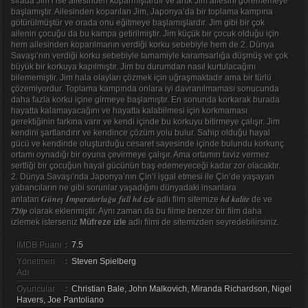
sırada Jim’i ise ailesinden koparmışlardır ve artık Jim ailesini görememeye
başlamıştır. Ailesinden koparılan Jim, Japonya’da bir toplama kampına
götürülmüştür ve orada onu eğitmeye başlamışlardır. Jim gibi bir çok
ailenin çocuğu da bu kampa getirilmiştir. Jim küçük bir çocuk olduğu için
hem ailesinden koparılmanın verdiği korku sebebiyle hem de 2. Dünya
Savaşı’nın verdiği korku sebebiyle tamamiyle karamsarlığa düşmüş ve çok
büyük bir korkuya kapılmıştır. Jim bu durumdan nasıl kurtulacağını
bilememiştir. Jim hala olayları çözmek için uğraşmaktadır ama bir türlü
çözemiyordur. Toplama kampında onlara iyi davranılmaması sonucunda
daha fazla korku içine girmeye başlamıştır. En sonunda korkarak burada
hayatta kalamayacağını ve hayatta kalabilmesi için korkmaması
gerektiğinin farkına varır ve kendi içinde bu korkuyu bitirmeye çalışır. Jim
kendini şartlandırır ve kendince çözüm yolu bulur. Sahip olduğu hayal
gücü ve kendinde oluşturduğu cesaret sayesinde içinde bulundu korkunç
ortamı oynadığı bir oyuna çevirmeye çalışır. Ama ortamın taviz vermez
sertliği bir çocuğun hayal gücünün baş edemeyeceği kadar zor olacaktır.
2. Dünya Savaşı’nda Japonya’nın Çin’i işgal etmesi ile Çin’de yaşayan
yabancıların ne gibi sorunlar yaşadığını dünyadaki insanlara
Güneş İmparatorluğu full hd izle
hd kalite
anlatan
adlı film sitemize
de ve
720p
olarak eklenmiştir. Aynı zaman da bu filme benzer bir film daha
izlemek isterseniz
Müfreze izle
adlı filmi de sitemizden seyredebilirsiniz.
IMDB Puanı
:
7.5
Yönetmen
:
Steven Spielberg
Adı
Oyuncular
:
Christian Bale, John Malkovich, Miranda Richardson, Nigel
Havers, Joe Pantoliano