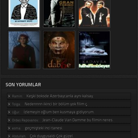
SON YORUMLAR
Keşki boksde Azerbaycanla aynı kalsay.
Ramin:
Nedennnn ikinci bir bölüm yok filim ç.
Tolga:
İzlemeyin oğlum ben kusmaya gidiyorum.
Uğur:
Jean-Claude Van Damme bu filmin neres.
Ordes Repovanov:
geçmişteki inci tanesi.
esma:
Çok duygusaldı Çok güzel.
Abdullah: