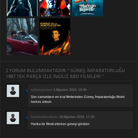
2 YORUM BULUNMAKTADIR: " GÜNEŞ İMPARATORLUĞU
1987 TEK PARÇA IZLE İNGILIZ ABD FILMLERI "
ozkanyaziyor
3 Ağustos 2019, 15:49 -
Son zamanların en kral filmlerinden Güneş İmparatorluğu filmini
herkes izlesin
istanbulsuskunu
18 Ağustos 2019, 17:25 -
Harika bir filmdi izlerken güneşi gördüm