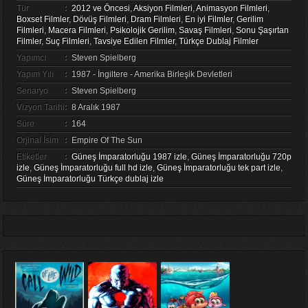
Tür
:
2012 ve Öncesi
,
Aksiyon Filmleri
,
Animasyon Filmleri
,
Boxset Filmler
,
Dövüş Filmleri
,
Dram Filmleri
,
En iyi Filmler
,
Gerilim
Filmleri
,
Macera Filmleri
,
Psikolojik Gerilim
,
Savaş Filmleri
,
Sonu Şaşırtan
Filmler
,
Suç Filmleri
,
Tavsiye Edilen Filmler
,
Türkçe Dublaj Filmler
Yapımcı
:
Steven Spielberg
Yapım Yılı
:
1987 - İngiltere - Amerika Birleşik Devletleri
Senaryo
:
Steven Spielberg
Vizyon Tarihi
:
8 Aralık 1987
Süre
:
164
Orjinal İsim
:
Empire Of The Sun
Etiketler
:
Güneş İmparatorluğu 1987 izle
,
Güneş İmparatorluğu 720p
izle
,
Güneş İmparatorluğu full hd izle
,
Güneş İmparatorluğu tek part izle
,
Güneş İmparatorluğu Türkçe dublaj izle