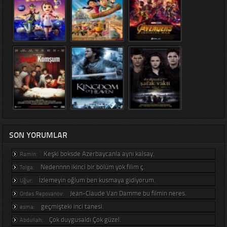
SON YORUMLAR
Keşki boksde Azerbaycanla aynı kalsay.
Ramin:
Nedennnn ikinci bir bölüm yok filim ç.
Tolga:
İzlemeyin oğlum ben kusmaya gidiyorum.
Uğur:
Jean-Claude Van Damme bu filmin neres.
Ordes Repovanov:
geçmişteki inci tanesi.
esma:
Çok duygusaldı Çok güzel.
Abdullah: