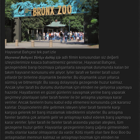
Hayvanat Bahçesi tek part izle
Hayvanat Bahçesi Türkçe dublaj izle
adlı filmin konusundan siz değerli
izleyicilerimize kısaca bahsetmemiz gerekirse, Hayvanat Bahçesi,
gezegendeki barışı bozmaya çalışanlarla savaşmak durumunda kalan bir
takım hayvanın konusunu ele alıyor. İyiler tarafı ve fareler tarafı uzun
yıllardır bir birlerine düşmanlık beslerler. Bu düşmanlık uzun yıllarca
sürmüş ve bitmemiştir. Bu savaş dolayısıyla gezegende huzur kalmaz.
Ancak iyiler tarafı bu durumu durdurmak için elinden ne geliyorsa yapmaya
hazırdır. Hayatlarının en güzel günlerini savaşmak yerine barış yaparak
geçirmeyi planlayan iyiler tarafı fareler ile bir anlaşma yapmaya karar
verirler. Ancak farelerin bunu kabul edip etmemesi konusunda çok kararsız
kalırlar. Düşüncelerini dile getirmek isteyen iyiler tarafı farelerle karşı
karşıya gelerek bir barış imzalamak istediklerini söylerler. Bu anlaşma
fareler tarafına çok anlamlı gelir ve anlaşmayı kabul ederek barış yapmaya
karar verirler. İyiler tarafı ile fareler tarafı arasında yapılan ateşkes, tüm
gezegene huzur getirir. Hayvanlar gezegeninin barış çağına girmesinden
mutlu olanlar kadar olmayanlar da vardır. Kötü niyetli olan fare Boo Boo bu
anlaşmadan memnun kalmaz ve anlaşmayı bozmak için elinden ne