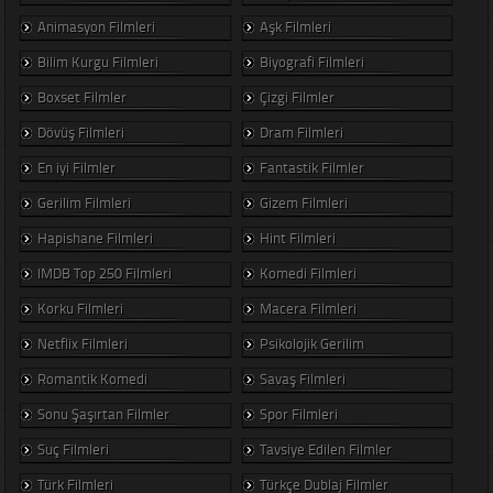
Animasyon Filmleri
Aşk Filmleri
Bilim Kurgu Filmleri
Biyografi Filmleri
Boxset Filmler
Çizgi Filmler
Dövüş Filmleri
Dram Filmleri
En iyi Filmler
Fantastik Filmler
Gerilim Filmleri
Gizem Filmleri
Hapishane Filmleri
Hint Filmleri
IMDB Top 250 Filmleri
Komedi Filmleri
Korku Filmleri
Macera Filmleri
Netflix Filmleri
Psikolojik Gerilim
Romantik Komedi
Savaş Filmleri
Sonu Şaşırtan Filmler
Spor Filmleri
Suç Filmleri
Tavsiye Edilen Filmler
Türk Filmleri
Türkçe Dublaj Filmler