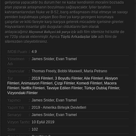
geliyorsa yapacaktır bu durum her ne kadar kendisinin moralini bozsada
plan yaparak anlaşmanın bozulması sağlayacaktır. İyiler tarafının
kahramanlarından Nuke ve B-52, barış antlaşmasını ihlal etmeye ve savaşı
yeniden başlatmaya çalışan Boo Boo’ya karşı gezegeni korumaya
çalışırlar ve kötü fareyle karşı karşıya gelerek mücadele içerisine girerler.
Hayvanların insanlar gibi duyguları olduklarını tam olarak
Hayvanat Bahçesi tek parça izle
anlayacağınız
adlı film sitemize hd kalite de
ve 720p olarak eklenmiştir. Ayrıca
Tüylü Arkadaşlar izle
adlı filmi de
sitemizden izleyebilirsiniz.
IMDB Puanı
:
4.9
Yönetmen
:
James Snider, Evan Tramel
Adı
Oyuncular
:
Thomas Freely, Bobbi Maxwell, Maria Petrano
Tür
:
2019 Filmleri
,
3 Boyutlu Filmler
,
Aile Filmleri
,
Aksiyon
Filmleri
,
Animasyon Filmleri
,
Çizgi Filmler
,
Komedi Filmleri
,
Macera
Filmleri
,
Netflix Filmleri
,
Tavsiye Edilen Filmler
,
Türkçe Dublaj Filmler
,
Vizyondaki Filmler
Yapımcı
:
James Snider, Evan Tramel
Yapım Yılı
:
2019 - Amerika Birleşik Devletleri
Senaryo
:
James Snider, Evan Tramel
Vizyon Tarihi
:
10 Eylül 2019
Süre
:
102