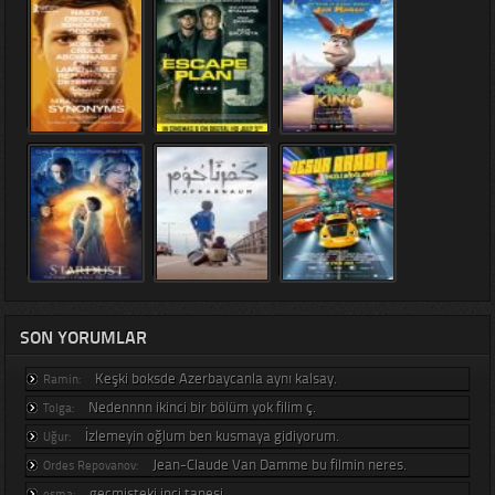
SON YORUMLAR
Keşki boksde Azerbaycanla aynı kalsay.
Ramin:
Nedennnn ikinci bir bölüm yok filim ç.
Tolga:
İzlemeyin oğlum ben kusmaya gidiyorum.
Uğur:
Jean-Claude Van Damme bu filmin neres.
Ordes Repovanov:
geçmişteki inci tanesi.
esma: