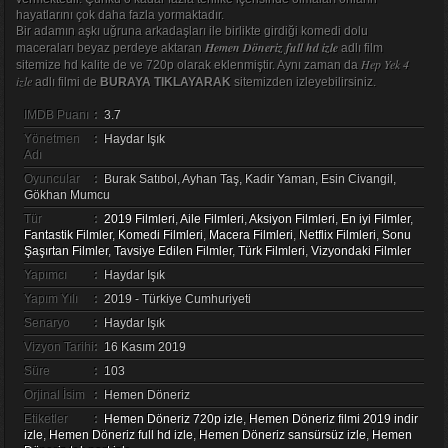
hayatlarını çok daha fazla yormaktadır.
Bir adamın aşkı uğruna arkadaşları ile birlikte girdiği komedi dolu
Hemen Döneriz full hd izle
maceraları beyaz perdeye aktaran
adlı film
Hep Yek 4
sitemize hd kalite de ve 720p olarak eklenmiştir. Aynı zaman da
izle
adlı filmi de
BURAYA TIKLAYARAK
sitemizden izleyebilirsiniz.
IMDB Puanı
:
3.7
Yönetmen
:
Haydar Işık
Adı
Oyuncular
:
Burak Satıbol, Ayhan Taş, Kadir Yaman, Esin Civangil,
Gökhan Mumcu
Tür
:
2019 Filmleri
,
Aile Filmleri
,
Aksiyon Filmleri
,
En iyi Filmler
,
Fantastik Filmler
,
Komedi Filmleri
,
Macera Filmleri
,
Netflix Filmleri
,
Sonu
Şaşırtan Filmler
,
Tavsiye Edilen Filmler
,
Türk Filmleri
,
Vizyondaki Filmler
Yapımcı
:
Haydar Işık
Yapım Yılı
:
2019 - Türkiye Cumhuriyeti
Senaryo
:
Haydar Işık
Vizyon Tarihi
:
16 Kasım 2019
Süre
:
103
Orjinal İsim
:
Hemen Döneriz
Etiketler
:
Hemen Döneriz 720p izle
,
Hemen Döneriz filmi 2019 indir
izle
,
Hemen Döneriz full hd izle
,
Hemen Döneriz sansürsüz izle
,
Hemen