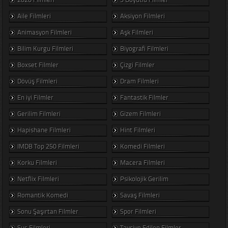
Aile Filmleri
Aksiyon Filmleri
Animasyon Filmleri
Aşk Filmleri
Bilim Kurgu Filmleri
Biyografi Filmleri
Boxset Filmler
Çizgi Filmler
Dövüş Filmleri
Dram Filmleri
En iyi Filmler
Fantastik Filmler
Gerilim Filmleri
Gizem Filmleri
Hapishane Filmleri
Hint Filmleri
IMDB Top 250 Filmleri
Komedi Filmleri
Korku Filmleri
Macera Filmleri
Netflix Filmleri
Psikolojik Gerilim
Romantik Komedi
Savaş Filmleri
Sonu Şaşırtan Filmler
Spor Filmleri
Suç Filmleri
Tavsiye Edilen Filmler