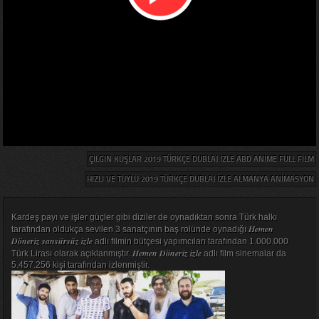
ÇILGIN KUŞLAR 2019 TÜRKÇE DUBLAJ IZLE ABD ANIME FULL FILM
HIZLI VE TÜYLÜ 2019 TÜRKÇE DUBLAJ IZLE ALMANYA ANIMASYON
Kardeş payı ve işler güçler gibi diziler de oynadıktan sonra Türk halkı
Hemen
tarafından oldukça sevilen 3 sanatçının baş rolünde oynadığı
Döneriz sansürsüz izle
adlı filmin bütçesi yapımcıları tarafından 1.000.000
Hemen Döneriz izle
Türk Lirası olarak açıklanmıştır.
adlı film sinemalar da
5.457.256 kişi tarafından izlenmiştir.