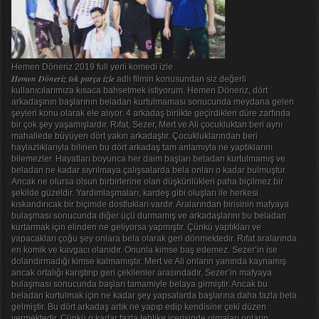
Hemen Döneriz 2019 full yerli komedi izle
Hemen Döneriz tek parça izle
adlı filmin konusundan siz değerli
kullanıcılarımıza kısaca bahsetmek istiyorum. Hemen Döneriz, dört
arkadaşının başlarının beladan kurtulmaması sonucunda meydana gelen
şeyleri konu olarak ele alıyor. 4 arkadaş birlikte geçirdikleri düre zarfında
bir çok şey yaşamışlardır. Rıfat, Sezer, Mert ve Ali çocukluktan beri aynı
mahallede büyüyen dört yakın arkadaştır. Çocukluklarından beri
haylazlıklarıyla bilinen bu dört arkadaş tam anlamıyla ne yaptıklarını
bilemezler. Hayatları boyunca her daim başları beladan kurtulmamış ve
beladan ne kadar sıyrılmaya çalışsalarda bela onları o kadar bulmuştur.
Ancak ne olursa olsun birbirlerine olan düşkünlükleri paha biçilmez bir
şekilde güzeldir. Yardımlaşmaları, kardeş gibi oluşları ile herkesi
kıskandırıcak bir biçimde dostlukları vardır. Aralarından birisinin mafyaya
bulaşması sonucunda diğer üçü durmamış ve arkadaşlarını bu beladan
kurtarmak için elinden ne geliyorsa yapmıştır. Çünkü yaptıkları ve
yapacakları çoğu şey onlara bela olarak geri dönmektedir. Rıfat aralarında
en komik ve kavgacı olanıdır. Onunla kimse baş edemez. Sezer’in ise
dolandırmadığı kimse kalmamıştır. Mert ve Ali onların yanında kaynamış
ancak ortalığı karıştırıp geri çekilenler arasındadır, Sezer’in mafyaya
bulaşması sonucunda başları tamamiyle belaya girmiştir. Ancak bu
beladan kurtulmak için ne kadar şey yapsalarda başlarına daha fazla bela
gelmiştir. Bu dört arkadaş artık ne yapıp edip kendisine çeki düzen
vermektedir. Çünkü o kadar fazla tehlike içerisinde olmaları onların