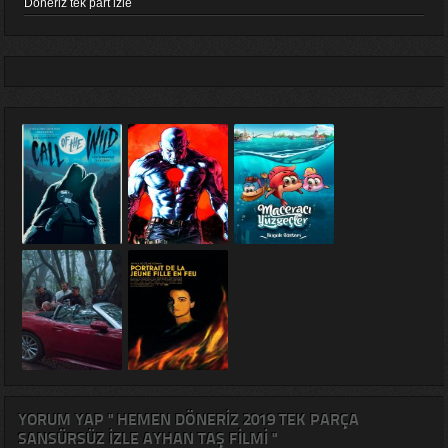
Döneriz tek part izle
YORUM YAP " HEMEN DÖNERIZ 2019 TEK PARÇA
SANSÜRSÜZ IZLE AYHAN TAŞ FILMI "