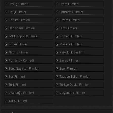
Dövüş Filmleri
Dram Filmleri
En iyi Filmler
Fantastik Filmler
Gerilim Filmleri
Gizem Filmleri
Hapishane Filmleri
Hint Filmleri
IMDB Top 250 Filmleri
Komedi Filmleri
Korku Filmleri
Macera Filmleri
Netflix Filmleri
Psikolojik Gerilim
Romantik Komedi
Savaş Filmleri
Sonu Şaşırtan Filmler
Spor Filmleri
Suç Filmleri
Tavsiye Edilen Filmler
Türk Filmleri
Türkçe Dublaj Filmler
Uzakdoğu Filmleri
Vizyondaki Filmler
Yarış Filmleri