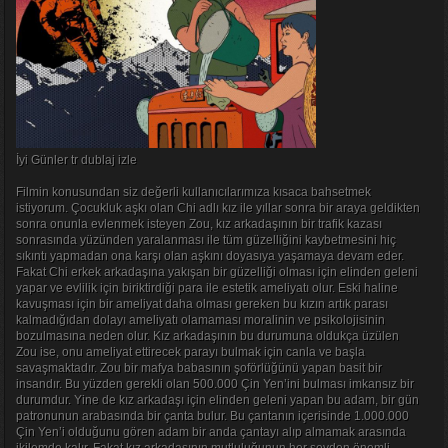
İyi Günler tr dublaj izle
Filmin konusundan siz değerli kullanıcılarımıza kısaca bahsetmek
istiyorum. Çocukluk aşkı olan Chi adlı kız ile yıllar sonra bir araya geldikten
sonra onunla evlenmek isteyen Zou, kız arkadaşının bir trafik kazası
sonrasında yüzünden yaralanması ile tüm güzelliğini kaybetmesini hiç
sıkıntı yapmadan ona karşı olan aşkını doyasıya yaşamaya devam eder.
Fakat Chi erkek arkadaşına yakışan bir güzelliği olması için elinden geleni
yapar ve evlilik için biriktirdiği para ile estetik ameliyatı olur. Eski haline
kavuşması için bir ameliyat daha olması gereken bu kızın artık parası
kalmadığıdan dolayı ameliyatı olamaması moralinin ve psikolojisinin
bozulmasına neden olur. Kız arkadaşının bu durumuna oldukça üzülen
Zou ise, onu ameliyat ettirecek parayı bulmak için canla ve başla
savaşmaktadır. Zou bir mafya babasının şoförlüğünü yapan basit bir
insandır. Bu yüzden gerekli olan 500.000 Çin Yen’ini bulması imkansız bir
durumdur. Yine de kız arkadaşı için elinden geleni yapan bu adam, bir gün
patronunun arabasında bir çanta bulur. Bu çantanın içerisinde 1.000.000
Çin Yen’i olduğunu gören adam bir anda çantayı alıp almamak arasında