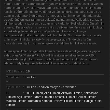
ikilemde kalır. Fakat kız arkadaşının mutluluğunun her şeyden önemli
olduğu kanaatine varan bu adam çantayı çalar ve kız arkadaşını da yanına
alarak ortadan kaybolur. Mafya babası ise şoförünün para çantasını alarak
kaçtığını öğrendiğinde deliye döner ve tüm tanıdıklarına haber salarak bu
adamın bulunarak öldürülmesini emreder. Ülkenin her yerinde adamı olan
ve şoförünü en kısa zaman da bulacağına inanan mafya lideri, kız arkadaşı
için her şeyden vazgeçen bir adamın ne kadar tehlikeli olabileceğin tahmin
edemez. Kız arkadaşını ameliyat ettiren delikanlı ise tüm cesaretini toplayıp
kız arkadaşı ile vedalaşarak mafya liderinin karşısına çıkmaya
hazırlanacaktır. Fakat üzerinde 1 kilo bomba ile. Son zamanların en acıklı
İyi Günler tek parça izle
animasyon filmi olan
adlı filmde bir erkeğin
gerçekten sevdiği kız için neleri göze alabildiğine tanıklık edeceksiniz.
Animasyon filmlerinin genelde komedi olması ile oldukça farklı bir yapıya
İyi Günler full hd izle
sahip olan
adlı film sitemize hd kalite de ve 720p
olarak eklenmiştir. Aynı zaman da bu filme benzer bir film daha izlemek
isterseniz
My Neighbor Totoro
adlı filmimize de göz atabilirsiniz.
IMDB Puanı
:
5.6
Yönetmen
:
Liu Jian
Adı
Oyuncular
:
Liu Jian Kendi Animasyon Karakterleri
Tür
:
2018 Filmleri
,
Aile Filmleri
,
Aksiyon Filmleri
,
Animasyon
Filmleri
,
Aşk Filmleri
,
Dram Filmleri
,
Fantastik Filmler
,
Gerilim Filmleri
,
Macera Filmleri
,
Romantik Komedi
,
Tavsiye Edilen Filmler
,
Türkçe Dublaj
Filmler