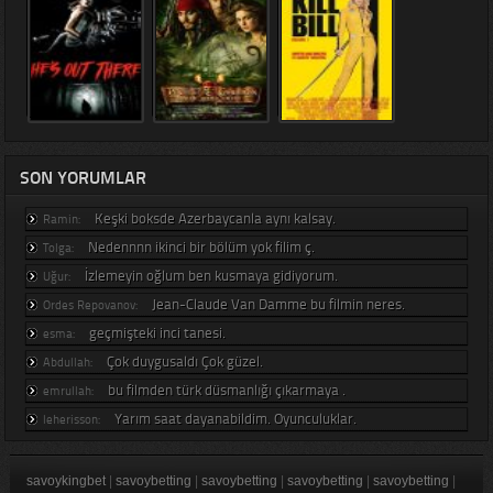
SON YORUMLAR
Keşki boksde Azerbaycanla aynı kalsay.
Ramin:
Nedennnn ikinci bir bölüm yok filim ç.
Tolga:
İzlemeyin oğlum ben kusmaya gidiyorum.
Uğur:
Jean-Claude Van Damme bu filmin neres.
Ordes Repovanov:
geçmişteki inci tanesi.
esma:
Çok duygusaldı Çok güzel.
Abdullah:
bu filmden türk düsmanlığı çıkarmaya .
emrullah:
Yarım saat dayanabildim. Oyunculuklar.
leherisson:
savoykingbet
|
savoybetting
|
savoybetting
|
savoybetting
|
savoybetting
|