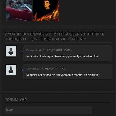
2 YORUM BULUNMAKTADIR: " İYI GÜNLER 2018 TÜRKÇE
DUBLAJ IZLE – ÇIN HIRSIZ MAFYA FILMLERI "
Kaanavluklu01
7 Eylül 2018, 15:01 -
İyi Günler filmide aynı. Kazanan yşne mafya babaları oldu.
Tevfikizci2
26 Mart 2019, 14:25 -
İyi günler adı altında bir film yapmanın mantığı en olabilir ki?
YORUM YAP