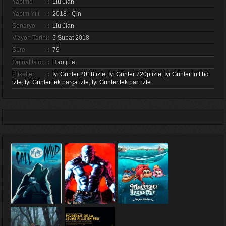
Yapımcı
:
Liu Jian
Yapım Yılı
:
2018 - Çin
Senaryo
:
Liu Jian
Vizyon Tarihi
:
5 Şubat 2018
Süre
:
79
Orjinal İsim
:
Hao ji le
Etiketler
:
İyi Günler 2018 izle
,
İyi Günler 720p izle
,
İyi Günler full hd
izle
,
İyi Günler tek parça izle
,
İyi Günler tek part izle