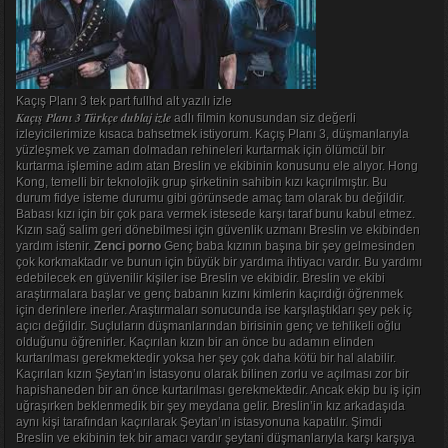
Kaçış Planı 3 tek part fullhd alt yazılı izle
Kaçış Planı 3 Türkçe dublaj izle
adlı filmin konusundan siz değerli
izleyicilerimize kısaca bahsetmek istiyorum. Kaçış Planı 3, düşmanlarıyla
yüzleşmek ve zaman dolmadan rehineleri kurtarmak için ölümcül bir
kurtarma işlemine adım atan Breslin ve ekibinin konusunu ele alıyor. Hong
Kong, temelli bir teknolojik grup şirketinin sahibin kızı kaçırılmıştır. Bu
durum fidye isteme durumu gibi görünsede amaç tam olarak bu değildir.
Babası kızı için bir çok para vermek istesede karşı taraf bunu kabul etmez.
Kızın sağ salim geri dönebilmesi için güvenlik uzmanı Breslin ve ekibinden
yardım istenir.
Zenci porno
Genç baba kızının başına bir şey gelmesinden
çok korkmaktadır ve bunun için büyük bir yardıma ihtiyacı vardır. Bu yardımı
edebilecek en güvenilir kişiler ise Breslin ve ekibidir. Breslin ve ekibi
araştırmalara başlar ve genç babanın kızını kimlerin kaçırdığı öğrenmek
için derinlere inerler. Araştırmaları sonucunda ise karşılaştıkları şey pek iç
açıcı değildir. Suçluların düşmanlarından birisinin genç ve tehlikeli oğlu
olduğunu öğrenirler. Kaçırılan kızın bir an önce bu adamın elinden
kurtarılması gerekmektedir yoksa her şey çok daha kötü bir hal alabilir.
Kaçırılan kızın Şeytan’ın İstasyonu olarak bilinen zorlu ve açılması zor bir
hapishaneden bir an önce kurtarılması gerekmektedir. Ancak ekip bu iş için
uğraşırken beklenmedik bir şey meydana gelir. Breslin’in kız arkadaşıda
aynı kişi tarafından kaçırılarak Şeytan’ın istasyonuna kapatılır. Şimdi
Breslin ve ekibinin tek bir amacı vardır şeytani düşmanlarıyla karşı karşıya