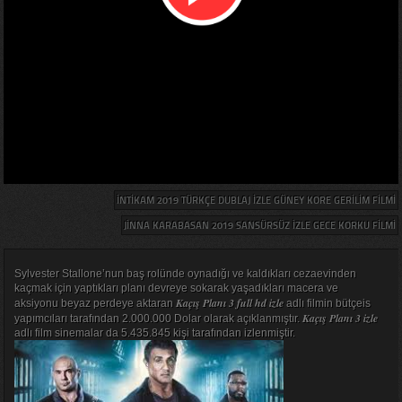
İNTIKAM 2019 TÜRKÇE DUBLAJ IZLE GÜNEY KORE GERILIM FILMI
JINNA KARABASAN 2019 SANSÜRSÜZ IZLE GECE KORKU FILMI
Sylvester Stallone’nun baş rolünde oynadığı ve kaldıkları cezaevinden
kaçmak için yaptıkları planı devreye sokarak yaşadıkları macera ve
Kaçış Planı 3 full hd izle
aksiyonu beyaz perdeye aktaran
adlı filmin bütçeis
Kaçış Planı 3 izle
yapımcıları tarafından 2.000.000 Dolar olarak açıklanmıştır.
adlı film sinemalar da 5.435.845 kişi tarafından izlenmiştir.