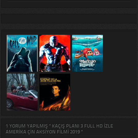
1 YORUM YAPILMIŞ " KAÇIŞ PLANI 3 FULL HD IZLE
AMERIKA ÇIN AKSIYON FILMI 2019 "