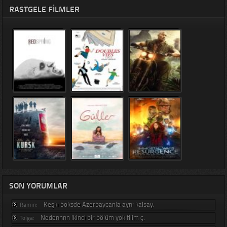
RASTGELE FILMLER
SON YORUMLAR
Keşki boksde Azerbaycanla aynı kalsay.
Ramin:
Nedennnn ikinci bir bölüm yok filim ç.
Tolga: