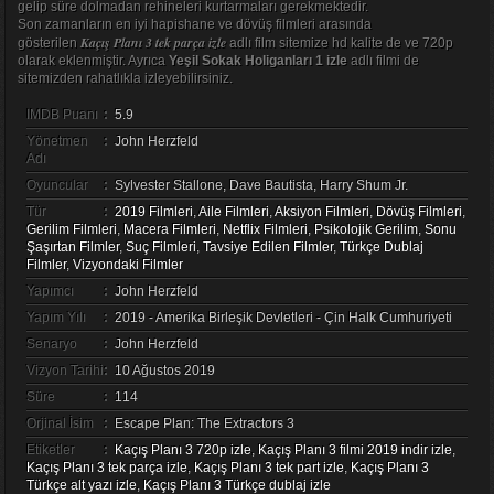
gelip süre dolmadan rehineleri kurtarmaları gerekmektedir.
Son zamanların en iyi hapishane ve dövüş filmleri arasında
Kaçış Planı 3 tek parça izle
gösterilen
adlı film sitemize hd kalite de ve 720p
olarak eklenmiştir. Ayrıca
Yeşil Sokak Holiganları 1 izle
adlı filmi de
sitemizden rahatlıkla izleyebilirsiniz.
IMDB Puanı
:
5.9
Yönetmen
:
John Herzfeld
Adı
Oyuncular
:
Sylvester Stallone, Dave Bautista, Harry Shum Jr.
Tür
:
2019 Filmleri
,
Aile Filmleri
,
Aksiyon Filmleri
,
Dövüş Filmleri
,
Gerilim Filmleri
,
Macera Filmleri
,
Netflix Filmleri
,
Psikolojik Gerilim
,
Sonu
Şaşırtan Filmler
,
Suç Filmleri
,
Tavsiye Edilen Filmler
,
Türkçe Dublaj
Filmler
,
Vizyondaki Filmler
Yapımcı
:
John Herzfeld
Yapım Yılı
:
2019 - Amerika Birleşik Devletleri - Çin Halk Cumhuriyeti
Senaryo
:
John Herzfeld
Vizyon Tarihi
:
10 Ağustos 2019
Süre
:
114
Orjinal İsim
:
Escape Plan: The Extractors 3
Etiketler
:
Kaçış Planı 3 720p izle
,
Kaçış Planı 3 filmi 2019 indir izle
,
Kaçış Planı 3 tek parça izle
,
Kaçış Planı 3 tek part izle
,
Kaçış Planı 3
Türkçe alt yazı izle
,
Kaçış Planı 3 Türkçe dublaj izle