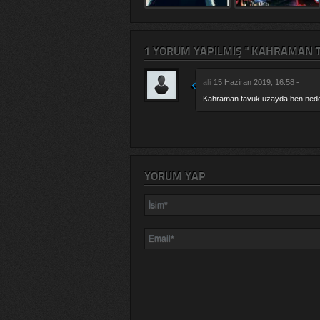
1 YORUM YAPILMIŞ " KAHRAMAN TA
ali
15 Haziran 2019, 16:58 -
Kahraman tavuk uzayda ben ned
YORUM YAP