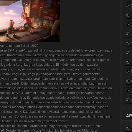
da tek part full izle 2019
yda Türkçe dublaj izle
adlı filmin konusundan siz değerli izleyicilerimize kısaca
rse, Kahraman Tavuk Uzay’da gezegenini ve sevdiklerini kurtarmak için
a yapacaktır. Çok düzgün bir hayatı olan tavuk ve arkadaşları sakin bir günün
 şeylerle karşı karşıya kalacaklardır. Bir küçük kasabaları uzaylılar
uğramıştır. Uzaylılar bu kasabalara girdiklerinde amaçları buraya gelmek
uradaki çoğu kişiyi kaçırıp kendi yaşadıkları yere Uzay’a götürecektir.
yleri yabancı uzaylılar tarafından kaçırılmıştır. Kahraman tavuk Condorito ise
un değildir. Bütün arkadaşları ve sahibi uzaylılar tarafından kaçırılıp esir
kurtarmak için plan yapan Kahraman tavuk Uzay’a çıkmanın bir yolunu bulacaktır.
nde ise Uzay’a ilk adımını atmayı başaracaktır. Korktuğu ne varsa başına
de pes etmemiştir. Sonunda kasabada kalanlarla birlikte bir Uzay Aleti yaparak
rmıştır. Ancak uzaylıların ve kasabadakilerin nerede olduğunu bilmeyerek
 Zorlu bir maceraya atılan Condorito sonunda kasabadakileri bulmayı başarır
 türlü ikna olmaz. Kasabadaki kimseyi bırakmama konusunda iddialı olan
AR
 şaşmaz. Condorito ise onlara bir anlaşma teklif ederek uzaylıları ikna etmenin
ki bulduğu yol onları ikna etmeye yetecek midir ?
ilmlerinin tutulmasının ardından ilk uzay animasyon filmi olarak karşımıza
uk Uzayda tek parça izle
adlı film sitemize hd kalite de ve 720p olarak