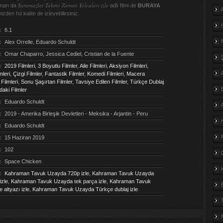
Yaramazlar Takımı Zaman Yolcuları izle
zaman da
adlı filmi de
BURAYA
izden hd kalite de izleyebilirsiniz.
:
6.1
:
Alex Orrelle, Eduardo Schuldt
:
Omar Chaparro, Jessica Cediel, Cristian de la Fuente
:
2019 Filmleri
,
3 Boyutlu Filmler
,
Aile Filmleri
,
Aksiyon Filmleri
,
leri
,
Çizgi Filmler
,
Fantastik Filmler
,
Komedi Filmleri
,
Macera
 Filmleri
,
Sonu Şaşırtan Filmler
,
Tavsiye Edilen Filmler
,
Türkçe Dublaj
aki Filmler
:
Eduardo Schuldt
:
2019 - Amerika Birleşik Devletleri - Meksika - Arjantin - Peru
:
Eduardo Schuldt
:
15 Haziran 2019
:
102
:
Space Chicken
:
Kahraman Tavuk Uzayda 720p izle
,
Kahraman Tavuk Uzayda
izle
,
Kahraman Tavuk Uzayda tek parça izle
,
Kahraman Tavuk
altyazı izle
,
Kahraman Tavuk Uzayda Türkçe dublaj izle