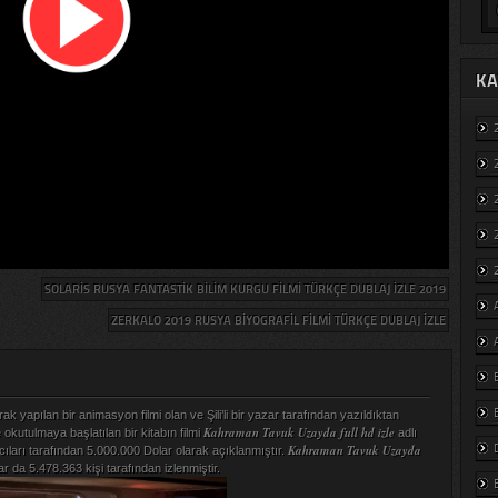
KA
SOLARIS RUSYA FANTASTIK BILIM KURGU FILMI TÜRKÇE DUBLAJ IZLE 2019
ZERKALO 2019 RUSYA BIYOGRAFIL FILMI TÜRKÇE DUBLAJ IZLE
rak yapılan bir animasyon filmi olan ve Şili’li bir yazar tarafından yazıldıktan
Kahraman Tavuk Uzayda full hd izle
 okutulmaya başlatılan bir kitabın filmi
adlı
Kahraman Tavuk Uzayda
cıları tarafından 5.000.000 Dolar olarak açıklanmıştır.
ar da 5.478.363 kişi tarafından izlenmiştir.