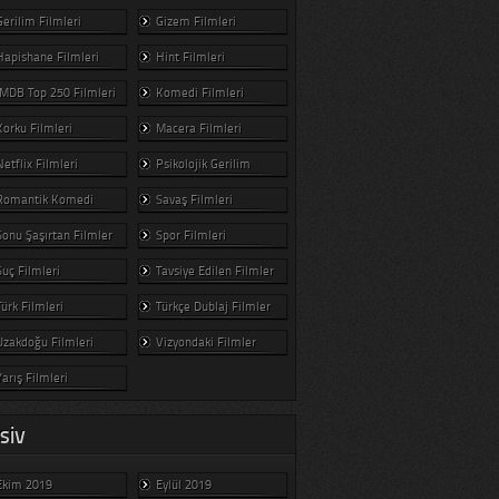
Gerilim Filmleri
Gizem Filmleri
Hapishane Filmleri
Hint Filmleri
IMDB Top 250 Filmleri
Komedi Filmleri
Korku Filmleri
Macera Filmleri
Netflix Filmleri
Psikolojik Gerilim
Romantik Komedi
Savaş Filmleri
Sonu Şaşırtan Filmler
Spor Filmleri
Suç Filmleri
Tavsiye Edilen Filmler
Türk Filmleri
Türkçe Dublaj Filmler
Uzakdoğu Filmleri
Vizyondaki Filmler
Yarış Filmleri
SIV
Ekim 2019
Eylül 2019