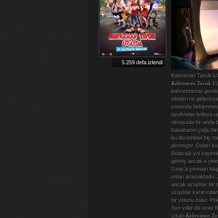
5.259 defa izlendi
Kahraman Tavuk Uzay
Kahraman Tavuk Uza
bahsetmemiz gereki
elinden ne geliyors
sonunda beklenmedik
tarafından istilaya 
olmasada bir anda b
Kasabanın çoğu bire
bu durumdan hiç memn
alınmıştır. Onları 
Bulacağı yol sayesi
gelmiş ancak o yine
Uzay’a çıkmayı başa
onları aramaktadır.
ancak uzaylılar bir
uzaylılar kararından
bir yolunu bulur. Pe
Son yıllar da uzay f
Kahraman Tav
çıkan