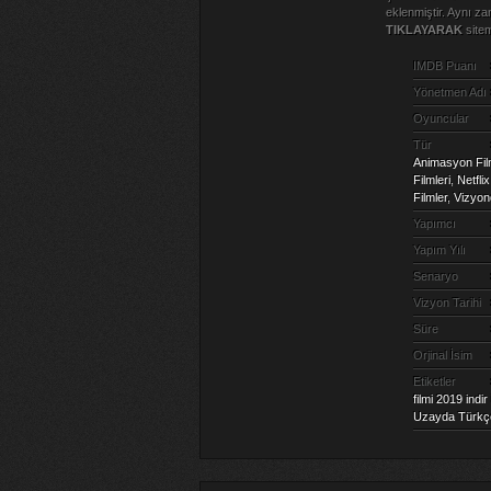
eklenmiştir. Aynı 
TIKLAYARAK
sitem
IMDB Puanı
Yönetmen Adı
Oyuncular
Tür
Animasyon Film
Filmleri
,
Netflix
Filmler
,
Vizyond
Yapımcı
Yapım Yılı
Senaryo
Vizyon Tarihi
Süre
Orjinal İsim
Etiketler
filmi 2019 indir 
Uzayda Türkçe 