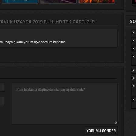
SO
VUK UZAYDA 2019 FULL HD TEK PART IZLE "
en uzaya çıkamıyorum diye sordum kendime