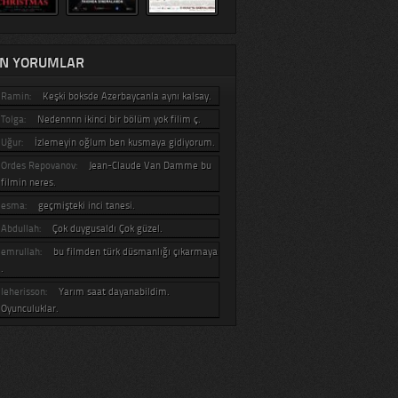
N YORUMLAR
Ramin:
Keşki boksde Azerbaycanla aynı kalsay.
Tolga:
Nedennnn ikinci bir bölüm yok filim ç.
Uğur:
İzlemeyin oğlum ben kusmaya gidiyorum.
Ordes Repovanov:
Jean-Claude Van Damme bu
filmin neres.
esma:
geçmişteki inci tanesi.
Abdullah:
Çok duygusaldı Çok güzel.
emrullah:
bu filmden türk düsmanlığı çıkarmaya
.
leherisson:
Yarım saat dayanabildim.
Oyunculuklar.