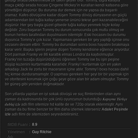
geldiği sırada beklenmedik bir takım şeyler olur. Tommy, tuğla kafayla
maça çıktığı sırada hocası Çingene Mickey’in kuralları kendi kafasına göre
yönettiğini düşünür. Bu duruma dur demek için ne yapsa da başarılı
olamaz. Kafes dövüşüne kadar düşen Tommy dövüş dünyasının en güçlü
adamlarından biri tuğla kafayı yenerse ününü tekrar geri kazanabileceğini
düşünür. Her şey başta güzel gitsede tuğla kafayı yenmek hiçte kolay
değildir. Zoru başaran Tommy bu durum sonucunda çok mutlu olmuş ve
bunun herkes tarafından duyulmasını istemiştir. Eski hocasını bu durumu
duyunca Tommy’e çok kızar. Yapmaması gereken bir şey yaptığı içinse onu
cezasını devam ettirir. Tommy bu durumdan sonra boxs hayatını bırakmaya
karar verir. Başka işlerin peşine düşen Tommy kendisine eğlence arıyordur.
Dört parmak Franky ve 86 karatlık elmas Londra’da kaybolmuştur.
Franky’nin tuzağa düşürüldüğünü öğrenen Tommy ise bu işin peşine
düşüp kuzenini kurtarmakta kararlıdır. Franky’i kurtarmak için en yakın
arkadaşı Jack ile zorlu bir maceranın içine atılır. Tommy’i boxs hocası dahil
hiç kimse durduramamıştır. O yapması gereken her şeyi bir bir yapmak için
ve otoritesini korumak için çoğu şeye göze alan bir adam olmuştur. Tommy
bir güneş gibi yeniden doğmaktadır.
Son yıllarda yapılan en iyi sokak dövüşü ve suç filmlerinden olan aynı
Kapışma Türkçe
zaman da kadrosunda bir çok ünlü oyuncunun bulunduğu
dublaj izle
adlı film sitemize hd kalite de ve 720p olarak eklenmiştir. Aynı
zaman da bu filme benzer bir film daha izlemek isterseniz
Adalet Peşinde
izle
adlı filmi de sitemizden seyredebilirsiniz.
IMDB Puanı
:
8.9
Yönetmen
:
Guy Ritchie
Adı