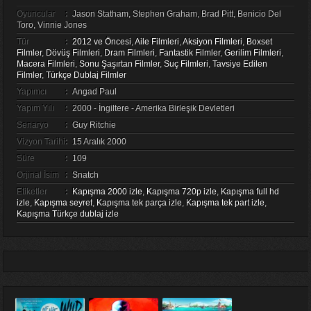
Oyuncular
:
Jason Statham, Stephen Graham, Brad Pitt, Benicio Del
Toro, Vinnie Jones
Tür
:
2012 ve Öncesi
,
Aile Filmleri
,
Aksiyon Filmleri
,
Boxset
Filmler
,
Dövüş Filmleri
,
Dram Filmleri
,
Fantastik Filmler
,
Gerilim Filmleri
,
Macera Filmleri
,
Sonu Şaşırtan Filmler
,
Suç Filmleri
,
Tavsiye Edilen
Filmler
,
Türkçe Dublaj Filmler
Yapımcı
:
Angad Paul
Yapım Yılı
:
2000 - İngiltere - Amerika Birleşik Devletleri
Senaryo
:
Guy Ritchie
Vizyon Tarihi
:
15 Aralık 2000
Süre
:
109
Orjinal İsim
:
Snatch
Etiketler
:
Kapışma 2000 izle
,
Kapışma 720p izle
,
Kapışma full hd
izle
,
Kapışma seyret
,
Kapışma tek parça izle
,
Kapışma tek part izle
,
Kapışma Türkçe dublaj izle