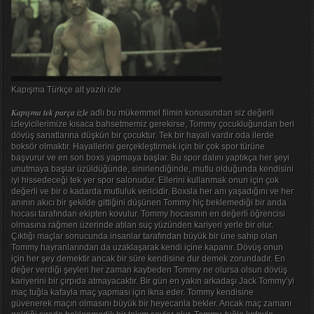
Kapışma Türkçe alt yazılı izle
Kapışma tek parça izle
adlı bu mükemmel filmin konusundan siz değerli
izleyicilerimize kısaca bahsetmemiz gerekirse, Tommy çocukluğundan beri
dövüş sanatlarına düşkün bir çocuktur. Tek bir hayali vardır oda ilerde
boksör olmaktır. Hayallerini gerçekleştirmek için bir çok spor türüne
başvurur ve en son boxs yapmaya başlar. Bu spor dalını yaptıkça her şeyi
unutmaya başlar üzüldüğünde, sinirlendiğinde, mutlu olduğunda kendisini
iyi hissedeceği tek yer spor salonudur. Ellerini kullanmak onun için çok
değerli ve bir o kadarda mutluluk vericidir. Boxsla her anı yaşadığını ve her
anının akıcı bir şekilde gittiğini düşünen Tommy hiç beklemediği bir anda
hocası tarafından ekipten kovulur. Tommy hocasının en değerli öğrencisi
olmasına rağmen üzerinde atılan suç yüzünden kariyeri yerle bir olur.
Çıktığı maçlar sonucunda insanlar tarafından büyük bir üne sahip olan
Tommy hayranlarından da uzaklaşarak kendi içine kapanır. Dövüş onun
için her şey demektir ancak bir süre kendisine dur demek zorundadır. En
değer verdiği şeyleri her zaman kaybeden Tommy ne olursa olsun dövüş
kariyerini bir çırpıda atmayacaktır. Bir gün en yakın arkadaşı Jack Tommy’yi
maç tuğla kafayla maç yapması için ikna eder. Tommy kendisine
güvenerek maçın olmasını büyük bir heyecanla bekler. Ancak maç zamanı