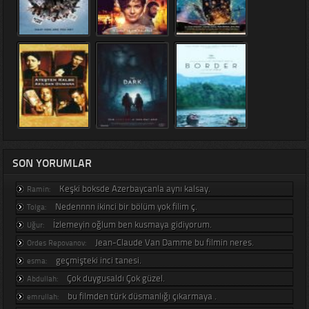
SON YORUMLAR
Keşki boksde Azerbaycanla aynı kalsay.
Ramin:
Nedennnn ikinci bir bölüm yok filim ç.
Tolga:
İzlemeyin oğlum ben kusmaya gidiyorum.
Uğur:
Jean-Claude Van Damme bu filmin neres.
Ordes Repovanov:
geçmişteki inci tanesi.
esma:
Çok duygusaldı Çok güzel.
Abdullah:
bu filmden türk düsmanlığı çıkarmaya .
emrullah: