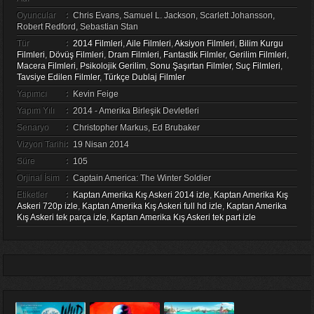
Oyuncular
:
Chris Evans, Samuel L. Jackson, Scarlett Johansson,
Robert Redford, Sebastian Stan
Tür
:
2014 Filmleri
,
Aile Filmleri
,
Aksiyon Filmleri
,
Bilim Kurgu
Filmleri
,
Dövüş Filmleri
,
Dram Filmleri
,
Fantastik Filmler
,
Gerilim Filmleri
,
Macera Filmleri
,
Psikolojik Gerilim
,
Sonu Şaşırtan Filmler
,
Suç Filmleri
,
Tavsiye Edilen Filmler
,
Türkçe Dublaj Filmler
Yapımcı
:
Kevin Feige
Yapım Yılı
:
2014 - Amerika Birleşik Devletleri
Senaryo
:
Christopher Markus, Ed Brubaker
Vizyon Tarihi
:
19 Nisan 2014
Süre
:
105
Orjinal İsim
:
Captain America: The Winter Soldier
Etiketler
:
Kaptan Amerika Kış Askeri 2014 izle
,
Kaptan Amerika Kış
Askeri 720p izle
,
Kaptan Amerika Kış Askeri full hd izle
,
Kaptan Amerika
Kış Askeri tek parça izle
,
Kaptan Amerika Kış Askeri tek part izle