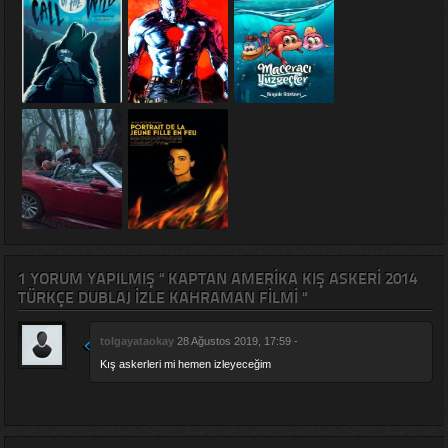
1 YORUM YAPILMIŞ " KAPTAN AMERIKA KIŞ ASKERI 2014
TÜRKÇE DUBLAJ IZLE KAHRAMAN FILMI "
tolgayataokay
28 Ağustos 2019, 17:59 -
Kış askerleri mi hemen izleyeceğim