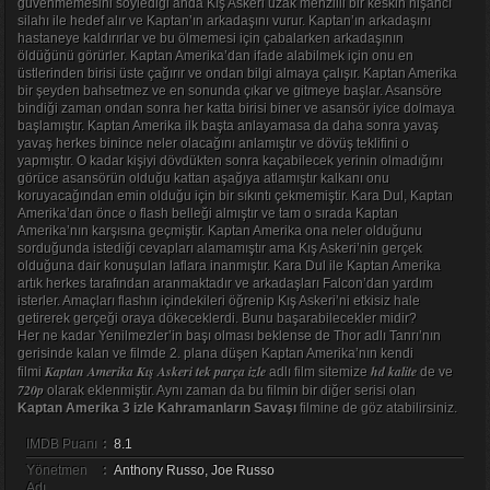
güvenmemesini söylediği anda Kış Askeri uzak menzilli bir keskin nişancı
silahı ile hedef alır ve Kaptan’ın arkadaşını vurur. Kaptan’ın arkadaşını
hastaneye kaldırırlar ve bu ölmemesi için çabalarken arkadaşının
öldüğünü görürler. Kaptan Amerika’dan ifade alabilmek için onu en
üstlerinden birisi üste çağırır ve ondan bilgi almaya çalışır. Kaptan Amerika
bir şeyden bahsetmez ve en sonunda çıkar ve gitmeye başlar. Asansöre
bindiği zaman ondan sonra her katta birisi biner ve asansör iyice dolmaya
başlamıştır. Kaptan Amerika ilk başta anlayamasa da daha sonra yavaş
yavaş herkes binince neler olacağını anlamıştır ve dövüş teklifini o
yapmıştır. O kadar kişiyi dövdükten sonra kaçabilecek yerinin olmadığını
görüce asansörün olduğu kattan aşağıya atlamıştır kalkanı onu
koruyacağından emin olduğu için bir sıkıntı çekmemiştir. Kara Dul, Kaptan
Amerika’dan önce o flash belleği almıştır ve tam o sırada Kaptan
Amerika’nın karşısına geçmiştir. Kaptan Amerika ona neler olduğunu
sorduğunda istediği cevapları alamamıştır ama Kış Askeri’nin gerçek
olduğuna dair konuşulan laflara inanmıştır. Kara Dul ile Kaptan Amerika
artık herkes tarafından aranmaktadır ve arkadaşları Falcon’dan yardım
isterler. Amaçları flashın içindekileri öğrenip Kış Askeri’ni etkisiz hale
getirerek gerçeği oraya dökeceklerdi. Bunu başarabilecekler midir?
Her ne kadar Yenilmezler’in başı olması beklense de Thor adlı Tanrı’nın
gerisinde kalan ve filmde 2. plana düşen Kaptan Amerika’nın kendi
Kaptan Amerika Kış Askeri tek parça izle
hd kalite
filmi
adlı film sitemize
de ve
720p
olarak eklenmiştir. Aynı zaman da bu filmin bir diğer serisi olan
Kaptan Amerika 3 izle Kahramanların Savaşı
filmine de göz atabilirsiniz.
IMDB Puanı
:
8.1
Yönetmen
:
Anthony Russo, Joe Russo
Adı