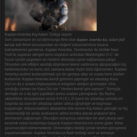
Kaptan Amerika Kış Askeri Türkçe seyret
Kaptan Amerika Kış Askeri full
Son zamanların en iyi bilim kurgu filmi olan
hd izle
adlı filmin konusundan siz değerli izleyicilerimize kısaca
bahsetmemiz gerekirse, Kaptan Amerika, Yenilmezler ile birlikte New
York’ta yaşanan dehşet verici olayların ardından Washington D.C’ de
huzur içinde yaşarken ve modern dünyaya uyum sağlamaya çalışır.
Önceden yok ettiğini sandığı düşmanın tekrar saldırısına uğrayacağını hiç
beklemiyordur ve bunu son zamana kadar hiçbir türlü öğrenemez. Kaptan
Amerika sivilleri kurtarabilmek için bir gemiye atlar ve orada hem sivilleri
kurtarırlar. Kaptan Amerika kendi görevini yapmıştır ve arkadaşı Kara
Dul’un da o sırada bilgisayarda ki belgeleri aldığını görmüştür. Ona
sorduğu zaman ise Kara Dul ise “ Herkes kendi işini yapıyor.” Sonuçta
demiştir ve o da işini yaptıktan sonra oradan çıkmışlardır. Bu flasha
aktardıkları dosyalardan sonra S.H.I.E.L.D üyesi bir arkadaşı aslında en
başında da olan bir arkadaşı saldırı altına uğramıştır ve kaçmaya
başlamıştır. Arkasındakileri atlatabilse bile önüne Kış Askeri çıkmıştır ve hiç
beklemediği bir anda arabasının altına bomba atarak arabanın ters
dönmesini sağlamıştır. Öleceğini anlayınca cebinden bir alet çıkarıp yeri
keserek ordan kurtulmayı başarıp Kaptan Amerika’nın evine gider. Kime
güveneceğini bilmemektedir. Dinlendiğini bildiği içinde telefon görüşmesi
yapamamaktadır. Kaptan Amerika’ya flash belleği verir ve kimseye