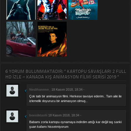
6 YORUM BULUNMAKTADIR: " KARTOPU SAVAŞLARI 2 FULL
HD IZLE – KANADA KIŞ ANIMASYON FILMI SERISI 2019 "
Neslihannnn_
18 Kasım 2018, 18:34 -
Çok tatlı bir animasyon filmi. Herkese tavsiye ederim.. Tam aile ile
izlemelik doyurucu bir animasyon olmuş..
beesiiktaslii
18 Kasım 2018, 18:34 -
Babamı zorla kartopu oynamaya indirdim attığı kar değil taş sanki
şuan kafamı hissetmiyorum