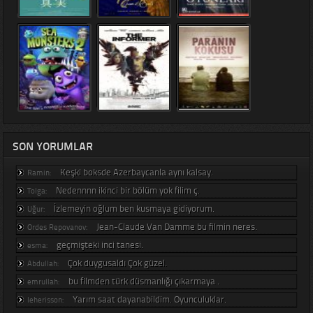
SON YORUMLAR
Keşki boksde Azerbaycanla aynı kalsay.
Ramin:
Nedennnn ikinci bir bölüm yok filim ç.
Tolga:
İzlemeyin oğlum ben kusmaya gidiyorum.
Uğur:
Jean-Claude Van Damme bu filmin neres.
Ordes Repovanov:
geçmişteki inci tanesi.
esma:
Çok duygusaldı Çok güzel.
Abdullah:
bu filmden türk düsmanlığı çıkarmaya .
emrullah:
Yarım saat dayanabildim. Oyunculuklar.
leherisson: