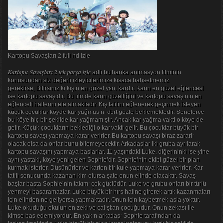
Kartopu Savaşları 2 full hd izle
Kartopu Savaşları 2 tek parça izle
adlı bu harika animasyon filminin
konusundan siz değerli izleyicilerimize kısaca bahsetmemiz
gerekirse, Bilirsiniz ki kışın en güzel yanı kardır. Karın en güzel eğlencesi
ise kartopu savaşıdır. Bu filmde karın güzelliğini ve kartopu savaşının en
eğlenceli hallerini ele almaktadır. Kış tatilini eğlenerek geçirmek isteyen
küçük çocuklar köyde kar yağmasını dört gözle beklemektedir. Senelerce
bu köye hiç bir şekilde kar yağmamıştır. Ancak kar yağma vakti o köye de
gelir. Küçük çocukların beklediği o kar vakti gelir. Bu çocuklar büyük bir
kartopu savaşı yapmaya karar verirler. Bu kartopu savaşı biraz zararlı
olacak olsa da onlar bunu bilemeyecektir. Arkadaşlar iki gruba ayrılarak
kartopu savaşını yapmaya başlarlar. 11 yaşındaki Luke, diğerininki ise yine
aynı yaştaki, köye yeni gelen Sophie’dir. Sophie’nin ekibi güzel bir plan
kurmak isterler. Düşünürler ve karton bir kule yapmaya karar verirler. Kar
tatili sonucunda kazanan kim olursa şato onun elinde olacaktır. Savaş
başlar başta Sophie’nin takımı çok güçlüdür. Luke ve grubu onları bir türlü
yenmeyi başaramazlar. Luke büyük bir hırs haline girerek artık kazanmaları
için elinden ne geliyorsa yapmaktadır. Onun için kaybetmek asla yoktur.
Luke okuduğu okulun en zeki ve çalışkan çocuğudur. Onun zekası ile
kimse baş edemiyordur. En yakın arkadaşı Sophie tarafından da