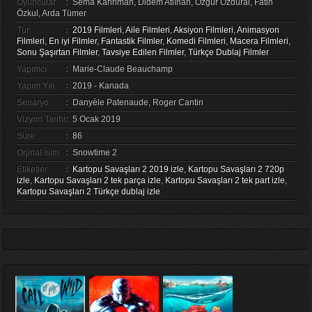
Oyuncular
:
Sema Kahriman, Didem Atlıhan, Özgür Özdural, Fatih
Özkul, Arda Tümer
Tür
:
2019 Filmleri
,
Aile Filmleri
,
Aksiyon Filmleri
,
Animasyon
Filmleri
,
En iyi Filmler
,
Fantastik Filmler
,
Komedi Filmleri
,
Macera Filmleri
,
Sonu Şaşırtan Filmler
,
Tavsiye Edilen Filmler
,
Türkçe Dublaj Filmler
Yapımcı
:
Marie-Claude Beauchamp
Yapım Yılı
:
2019 - Kanada
Senaryo
:
Danyèle Patenaude, Roger Cantin
Vizyon Tarihi
:
5 Ocak 2019
Süre
:
86
Orjinal İsim
:
Snowtime 2
Etiketler
:
Kartopu Savaşları 2 2019 izle
,
Kartopu Savaşları 2 720p
izle
,
Kartopu Savaşları 2 tek parça izle
,
Kartopu Savaşları 2 tek part izle
,
Kartopu Savaşları 2 Türkçe dublaj izle