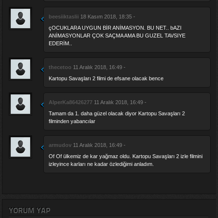
beesiiktaslii
18 Kasım 2018, 18:35 -
çOCUKLARA UYGUN BİR ANİMASYON. BU NET.. bAZI
ANİMASYONLAR ÇOK SAÇMA AMA BU GUZEL TAVSIYE
EDERİM..
thecetoo
11 Aralık 2018, 16:49 -
Kartopu Savaşları 2 filmi de efsane olacak bence
AlperKa86426277
11 Aralık 2018, 16:49 -
Tamam da 1. daha güzel olacak diyor Kartopu Savaşları 2
filminden yabancılar
armudov
11 Aralık 2018, 16:49 -
Of Of ülkemiz de kar yağmaz oldu. Kartopu Savaşları 2 izle filmini
izleyince karları ne kadar özlediğimi anladım.
YORUM YAP