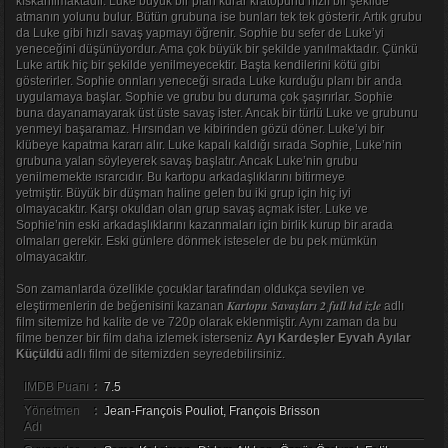
kıskanılmaktadır. Luke büyük bir plan kurar kratopunu hızlı bir şekilde
atmanın yolunu bulur. Bütün grubuna ise bunları tek tek gösterir. Artık grubu
da Luke gibi hızlı savaş yapmayı öğrenir. Sophie bu sefer de Luke’yi
yeneceğini düşünüyordur. Ama çok büyük bir şekilde yanılmaktadır. Çünkü
Luke artık hiç bir şekilde yenilmeyecektir. Başta kendilerini kötü gibi
gösterirler. Sophie onnları yeneceği sırada Luke kurduğu planı bir anda
uygulamaya başlar. Sophie ve grubu bu duruma çok şaşırırlar. Sophie
buna dayanamayarak üst üste savaş ister. Ancak bir türlü Luke ve grubunu
yenmeyi başaramaz. Hırsından ve kibirinden gözü döner. Luke’yi bir
klübeye kapatma kararı alır. Luke kapalı kaldığı sırada Sophie, Luke’nin
grubuna yalan söyleyerek savaş başlatır. Ancak Luke’nin grubu
yenilmemekte ısrarcıdır. Bu kartopu arkadaşlıklarını bitirmeye
yetmiştir. Büyük bir düşman haline gelen bu iki grup için hiç iyi
olmayacaktır. Karşı okuldan olan grup savaş açmak ister. Luke ve
Sophie’nin eski arkadaşlıklarını kazanmaları için birlik kurup bir arada
olmaları gerekir. Eski günlere dönmek isteseler de bu pek mümkün
olmayacaktır.
Son zamanlarda özellikle çocuklar tarafından oldukça sevilen ve
Kartopu Savaşları 2 full hd izle
eleştirmenlerin de beğenisini kazanan
adlı
film sitemize hd kalite de ve 720p olarak eklenmiştir. Aynı zaman da bu
filme benzer bir film daha izlemek isterseniz
Ayı Kardeşler Eyvah Ayılar
Küçüldü
adlı filmi de sitemizden seyredebilirsiniz.
IMDB Puanı
:
7.5
Yönetmen
:
Jean-François Pouliot, François Brisson
Adı