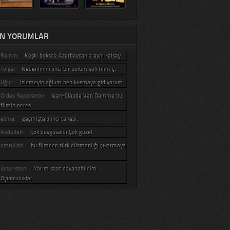
N YORUMLAR
Ramin:
Keşki boksde Azerbaycanla aynı kalsay.
Tolga:
Nedennnn ikinci bir bölüm yok filim ç.
Uğur:
İzlemeyin oğlum ben kusmaya gidiyorum.
Ordes Repovanov:
Jean-Claude Van Damme bu
filmin neres.
esma:
geçmişteki inci tanesi.
Abdullah:
Çok duygusaldı Çok güzel.
emrullah:
bu filmden türk düsmanlığı çıkarmaya
.
leherisson:
Yarım saat dayanabildim.
Oyunculuklar.