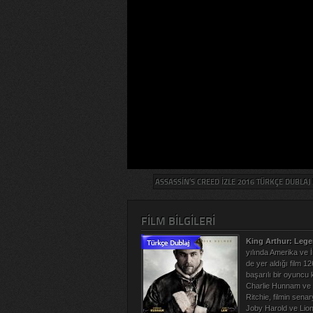
ASSASSIN’S CREED IZLE 2016 TÜRKÇE DUBLAJ
FILM BILGILERI
King Arthur: Lege
yılında Amerika ve İ
de yer aldığı film 12
başarılı bir oyuncu
Charlie Hunnam ve V
Ritchie, filmin sen
Joby Harold ve Lione