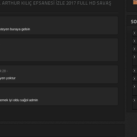
ARTHUR KILIÇ EFSANESI IZLE 2017 FULL HD SAVAŞ
SO
isteyen buraya gelsin
-
4:28 -
eyen yoktur
izlemek iyi oldu sağol admin