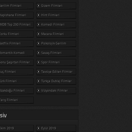
Gerilim Filmleri
Gizem Filmleri
Hapishane Filmleri
Hint Filmleri
IMDB Top 250 Filmleri
Komedi Filmleri
Korku Filmleri
Macera Filmleri
Netflix Filmleri
Psikolojik Gerilim
Romantik Komedi
Savaş Filmleri
Sonu Şaşırtan Filmler
Spor Filmleri
Suç Filmleri
Tavsiye Edilen Filmler
Türk Filmleri
Türkçe Dublaj Filmler
Uzakdoğu Filmleri
Vizyondaki Filmler
Yarış Filmleri
SIV
Ekim 2019
Eylül 2019