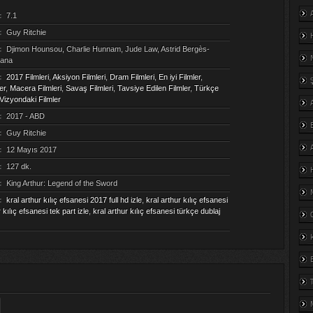
:
7.1
:
Guy Ritchie
:
Djimon Hounsou, Charlie Hunnam, Jude Law, Astrid Bergès-
Bana
:
2017 Filmleri
,
Aksiyon Filmleri
,
Dram Filmleri
,
En iyi Filmler
,
er
,
Macera Filmleri
,
Savaş Filmleri
,
Tavsiye Edilen Filmler
,
Türkçe
Vizyondaki Filmler
:
2017 - ABD
:
Guy Ritchie
:
12 Mayıs 2017
:
127 dk.
:
King Arthur: Legend of the Sword
:
kral arthur kılıç efsanesi 2017 full hd izle
,
kral arthur kılıç efsanesi
 kılıç efsanesi tek part izle
,
kral arthur kılıç efsanesi türkçe dublaj