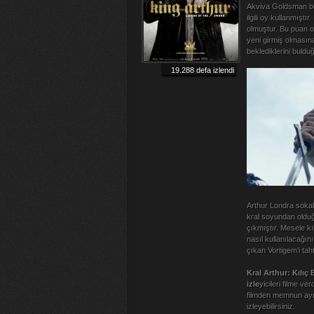
Akviva Goldsman bulun
ilgili oy kullanmıştır
olmuştur. Bu puan o
yeni girmiş olmasına
beklediklerini buldu
19.288 defa izlendi
Arthur Londra sokak
kral soyundan olduğ
çıkmıştır. Mesele kı
nasıl kullanılacağını
çıkan Vortigem’i tah
Kral Arthur: Kılıç 
izle
yicileri filme ve
filmden memnun ayrıl
izleyebilirsiniz.