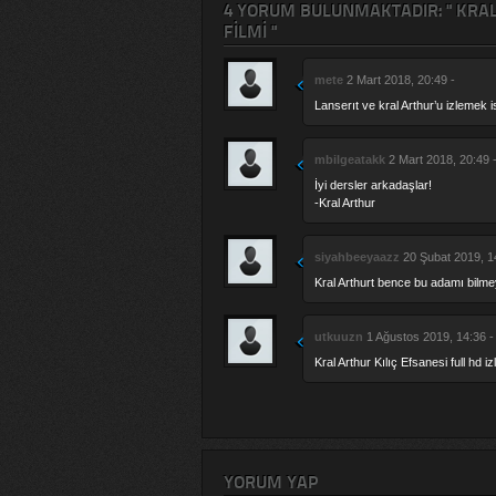
4 YORUM BULUNMAKTADIR: " KRAL 
FILMI "
mete
2 Mart 2018, 20:49 -
Lanserıt ve kral Arthur’u izlemek 
mbilgeatakk
2 Mart 2018, 20:49 
İyi dersler arkadaşlar!
-Kral Arthur
siyahbeeyaazz
20 Şubat 2019, 1
Kral Arthurt bence bu adamı bilm
utkuuzn
1 Ağustos 2019, 14:36 -
Kral Arthur Kılıç Efsanesi full hd 
YORUM YAP