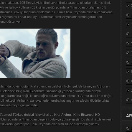
maktadır. 105 film izleyicisi filmi favori filmler arasına eklerken, 81 kişi filmle
. Filmle ilgili oy kullanan 81 kişinin verdiği puanlarla filmin puan ortalaması 8,5
rtalaması çok iyi bir puan ortalamasıdır. Filmin hala vizyonda olması ve vizyona
 rağmen bu kadar çok oy kullanılması filmi izleyenlerin filmde gerçekten
ğunu gösteriyor.
larında büyümüştür. Kral soyundan geldiğini hiçbir şekilde bilmeyen Arthur’un
u efsanevi kılıç olan Excalibur’u saplandığı yerden çıkardığında ortaya
lıcı çıkarmakta değil, kılıcın doğru kullanmasını bilmektir. Arthur da kılıcın doğru
 bilmektedir. Arthur krala isyan eden gruba katılmıştır ve ailesini öldürüp tahta
ttan indirmeye çalışacaktır.
AR
Efsanesi Türkçe dublaj izle
yicileri ve
Kral
Arthur: Kılıç Efsanesi HD
rdikleri puanlarla filmin puan değerini oldukça yükseltmiştir. Bu da filmi izleyenlerin
dıklarını gösteriyor. Hala vizyonda olan filmi siz de sinemaya giderek