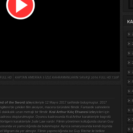
KA
 FULL HD
KAPTAN AMERIKA 3 IZLE KAHRAMANLARIN SAVAŞI 2016 FULL HD 720P
nd of the Sword izle
yicileriyle 12 Mayıs 2017 tarihinde buluşmuştur. 2017
ngiltere’de çekilen film aksiyon, macera türündeki filmdir. Fantastik sahnelerin
6 dakikalık uzan metrajlı bir filmdir.
Kral Arthur Kılıç Efsanesi izle
yicileri için
 kadrosu oluşturulmuştur. Oyuncu kadrosunda Kral Arthur karakteriyle başrolü
ortigern karakteriyle Jude Law vardır. Filmin yönetmen koltuğunda oturan Guy
aryosunda ve yamıcılığında da bulunmuştur. Ayrıca senaryosunda kendi dışında
l Wigram da yer almıştır. Filmin yapımcılığında ise Guy Ritchie ile birlikte