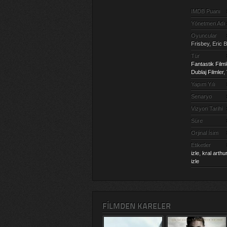
IMDB Puanı
Yönetmen Adı
Oyuncular
Frisbey, Eric 
Tür
Fantastik Filml
Dublaj Filmler
,
Yapım Yılı
Senaryo
Vizyon Tarihi
Süre
Orjinal İsim
Etiketler
izle
,
kral arthur
izle
FILMDEN KARELER