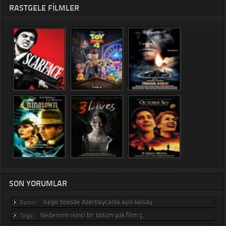
RASTGELE FILMLER
SON YORUMLAR
Keşki boksde Azerbaycanla aynı kalsay.
Ramin:
Nedennnn ikinci bir bölüm yok filim ç.
Tolga: