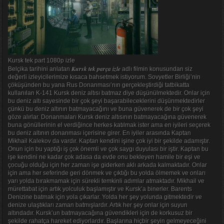
Kursk tek part 1080p izle
Kursk tek parça izle
Belçika tarihini anlatan
adlı filmin konusundan siz
değerli izleyicilerimize kısaca bahsetmek istiyorum. Sovyetler Birliği’nin
çöküşünden bu yana Rus Donanması’nın gerçekleştirdiği tatbikatta
kullanılan K-141 Kursk deniz altısı batmaz diye düşünülmektedir. Onlar için
bu deniz altı sayesinde bir çok şeyi başarabileceklerini düşünmektedirler
çünkü bu deniz altının batmayacağını ve buna güvenerek de bir çok şeyi
göze alırlar. Donanmaları Kursk deniz altısının batmayacağına güvenerek
buna gönüllerinin el verdiğince herkes katılmak ister ama en iyileri seçerek
bu deniz altının donanması içerisine girer. En iyiler arasında Kaptan
Mikhail Kalekov da vardır. Kaptan kendini işine çok iyi bir şekilde adamıştır.
Onun için bu yaptığı iş çok önemli ve çok saygı duyulası bir iştir. Kaptan bu
işe kendini ne kadar çok adasa da evde onu bekleyen hamile bir eşi ve
çocuğu olduğu için her zaman işe giderken aklı arkada kalmaktadır. Onlar
için ama her seferinde geri dönmek ve çıktığı bu yolda ölmemek ve onları
yarı yolda bırakmamak için sürekli temkinli adımlar atmaktadır. Mikhail ve
mürettabat için artık yolculuk başlamıştır ve Kursk’a binerler. Barents
Denizine batmak için yola çıkarlar. Yolda her şey yolunda gitmektedir ve
denize ulaştıkları zaman batmışlardır. Artık her şey onlar için suyun
altındadır. Kursk’un batmayacağına güvendikleri için de korkusuz bir
şekilde rahatça hareket ediyorlardır. Başlarına hiçbir şeyin gelmeyeceğini