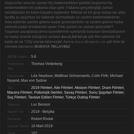
düşünürler ama bir zaman hiç beklemedikleri şekilde başlarına hiç
beklemedikleri bir patlama olayı gelir. Patlama gerçekleştiği zaman
mürettabatın bir kısmı hayatını kaybeder. Mikhail ve bir grup subay ise arka
tarafta su geçirmez bir kabinde durmaktadır ve yardım beklemektedirler.
Arka kabinde yardım gelene kadar güvendedirler ve yardım gelene kadar
yetecek kadar erzaklarıda vardır. Peki yardım ne zaman gelecektir?
Yaşanan savaşlarda deniz kuvvetlerinin içerisinde bulunan denizaltılarının
Kursk full hd izle
ne kadar önemli olduğunu anlatan
adlı film sitemize hd
Sisters Biraderler izle
kalite de ve 720p olarak eklenmiştir. Ayrıca
adlı filmi de
izlemek isterseniz
BURAYA TIKLAYINIZ
.
IMDB Puanı
:
5.6
Yönetmen
:
Thomas Vinterberg
Adı
Oyuncular
:
Léa Seydoux, Matthias Schoenaerts, Colin Firth, Michael
Nyqvist, Max von Sydow
Tür
:
2019 Filmleri
,
Aile Filmleri
,
Aksiyon Filmleri
,
Dram Filmleri
,
Macera Filmleri
,
Psikolojik Gerilim
,
Savaş Filmleri
,
Sonu Şaşırtan Filmler
,
Suç Filmleri
,
Tavsiye Edilen Filmler
,
Türkçe Dublaj Filmler
Yapımcı
:
Luc Besson
Yapım Yılı
:
2019 - Belçika
Senaryo
:
Robert Rodat
Vizyon Tarihi
:
16 Mart 2019
Süre
:
102