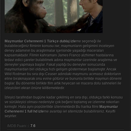
Maymunlar Cehennemi 1 Türkçe dublaj izle
me seçeneği ile
bulabileceğiniz filminin konusu ise; maymunların gelişimini inceleyen
deney adamının bu araştırmalar içerisinde yaşadığı maceraları
kapsamaktadır. Filmin kahramanı James Franco alzhimer hastalarına
tedavi edici çareler bulabilmek adına maymunlar üzerinde araştırma ve
deneyler yapmaya başlar. Fakat yaptığı bu deneyler sonucunda
maymunlardan biri oldukça hızlı gelişim göstermeye başlamıştır. Ancak
Wild Rodman bu sıra dışı Ceaser adındaki maymunu acımasız doktorların
eline bırakmayarak onu evine götürür ve bununla birlikte maymun dönemi
başlar. Bu dönemle birlikte film artık heyecan ve macera dolu sahneleri ile
izleyicileri ekran önüne kilitlemektedir.
İzleyici tarafından bugüne kadar çekilmiş en sıra dışı, oldukça farklı konusu
ve sürükleyici olması nedeniyle çok beğeni toplamış ve izlenme rekorları
kırmıştır. Hala aynı popülerlikte izlenmektedir.Bu harika filmi
Maymunlar
Cehennemi 1 full hd izle
me avantajı iel sitemizde bulabilirsiniz. Keyifli
seyirler.
IMDB Puanı
:
7.6