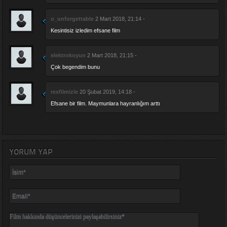
o_unforgettable
2 Mart 2018, 21:14 -
Kesintisiz izledim efsane film
elektrokoyun
2 Mart 2018, 21:15 -
Çok begendim bunu
rexfilmizle
20 Şubat 2019, 14:18 -
Efsane bir film. Maymunlara hayranlığım arttı
YORUM YAP