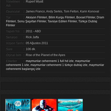
Yönetmen
:
Rupert Wyatt
Adı
Oyuncular
:
James Franco, Andy Serkis, Tom Felton, Karin Konoval
Tür
:
Aksiyon Filmleri
,
Bilim Kurgu Filmleri
,
Boxset Filmler
,
Dram
Filmleri
,
Sonu Şaşırtan Filmler
,
Tavsiye Edilen Filmler
,
Türkçe Dublaj
Filmler
Yapım Yılı
:
2011 - ABD
Senaryo
:
Rick Jaffa
Vizyon Tarihi
:
05 Ağustos 2011
Süre
:
106 dk.
Orjinal İsim
:
Rise of the Planet of the Apes
Etiketler
:
maymunlar cehennemi 1 full hd izle
,
maymunlar
cehennemi 1 izle
,
maymunlar cehennemi 1 türkçe dublaj izle
,
maymunlar
cehennemi başlangıç izle