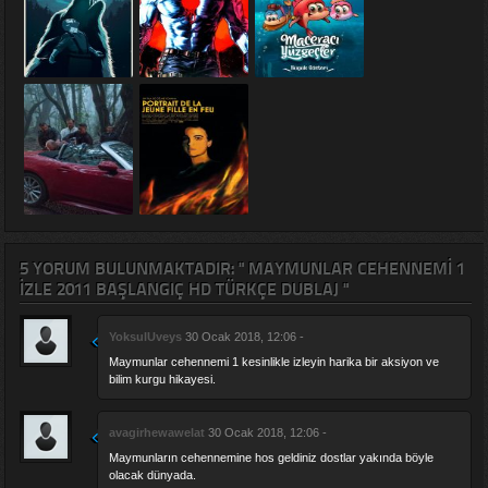
5 YORUM BULUNMAKTADIR: " MAYMUNLAR CEHENNEMI 1
IZLE 2011 BAŞLANGIÇ HD TÜRKÇE DUBLAJ "
YoksulUveys
30 Ocak 2018, 12:06 -
Maymunlar cehennemi 1 kesinlikle izleyin harika bir aksiyon ve
bilim kurgu hikayesi.
avagirhewawelat
30 Ocak 2018, 12:06 -
Maymunların cehennemine hos geldiniz dostlar yakında böyle
olacak dünyada.