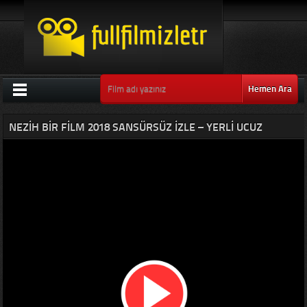
Hemen Ara
NEZIH BIR FILM 2018 SANSÜRSÜZ IZLE – YERLI UCUZ
KOMEDI FILMLERI