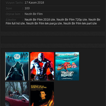
Vizyon Tarihi
:
17 Kasım 2018
Süre
:
103
Orjinal İsim
:
Nezih Bir Film
Etiketler
:
Nezih Bir Film 2018 izle
,
Nezih Bir Film 720p izle
,
Nezih Bir
Film full hd izle
,
Nezih Bir Film tek parça izle
,
Nezih Bir Film tek part izle