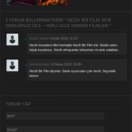
2 YORUM BULUNMAKTADIR: " NEZIH BIR FILM 2018
SANSÜRSÜZ IZLE – YERLI UCUZ KOMEDI FILMLERI "
nezih_peker
4 Aralık 2018, 11:32 -
Nezih insanların filmi herhalde Nezih Bir Film izle. Neden adını
böyle koydunuz. Nezih olmayanlar izleyemez mi amk salakları.
blondexingie
14 Nisan 2019, 15:00 -
Nezih Bir Film diyorlar. Sanki oyuncuları çok nezih. Saçmalık
bence
YORUM YAP