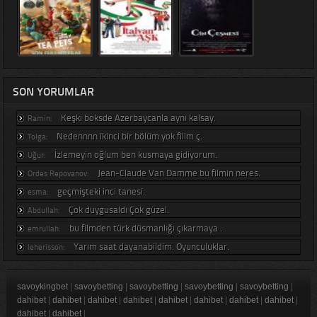
SON YORUMLAR
Keşki boksde Azerbaycanla aynı kalsay.
Ramin:
Nedennnn ikinci bir bölüm yok filim ç.
Tolga:
İzlemeyin oğlum ben kusmaya gidiyorum.
Uğur:
Jean-Claude Van Damme bu filmin neres.
Ordes Repovanov:
geçmişteki inci tanesi.
esma:
Çok duygusaldı Çok güzel.
Abdullah:
bu filmden türk düsmanlığı çıkarmaya .
emrullah:
Yarım saat dayanabildim. Oyunculuklar.
leherisson:
savoykingbet
|
savoybetting
|
savoybetting
|
savoybetting
|
savoybetting
|
dahibet
|
dahibet
|
dahibet
|
dahibet
|
dahibet
|
dahibet
|
dahibet
|
dahibet
|
dahibet
|
dahibet
|