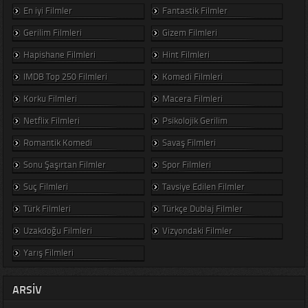
En iyi Filmler
Fantastik Filmler
Gerilim Filmleri
Gizem Filmleri
Hapishane Filmleri
Hint Filmleri
IMDB Top 250 Filmleri
Komedi Filmleri
Korku Filmleri
Macera Filmleri
Netflix Filmleri
Psikolojik Gerilim
Romantik Komedi
Savaş Filmleri
Sonu Şaşırtan Filmler
Spor Filmleri
Suç Filmleri
Tavsiye Edilen Filmler
Türk Filmleri
Türkçe Dublaj Filmler
Uzakdoğu Filmleri
Vizyondaki Filmler
Yarış Filmleri
ARSIV