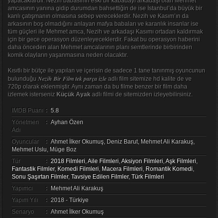
yapacaklardır. Nezih babasının eski bir kabadayı arkadaşı olan Mehmet
amcasının yanına gidip durumdan bahsettiğin de ise İstanbul’da büyük bir
kanlı çatışmanın olmasına sebep vereceklerdir. Nezih ve Kasım’ın da
arkasının boş olmadığını anlayan mafya babaları ve karanlık insanlar ise
tüm güçleri ile Mehmet amca, Nezih ve arkadaşı Kasımı ortadan kaldırmak
için bir gece operasyon düzenleyeceklerdir. Fakat bu operasyon haberini
daha önceden alan Mehmet amcalarının planı semtlerinde birbirinden
komik olayların yaşanmasına neden olacaktır.
Kısıtlı bir bütçe ile yapılan ve içerisin de sadece 1 tane tanınmış oyuncunun
Nezih Bir Film tek parça izle
bulunduğu
adlı film sitemize hd kalite de ve
720p olarak eklenmiştir. Aynı zaman da bu filme benzer bir film daha
izlemek isterseniz
Küçük Ayak
adlı filmi de sitemizden izleyebilirsiniz.
IMDB Puanı
:
5.8
Yönetmen
:
Ayhan Özen
Adı
Oyuncular
:
Ahmet İlker Okumuş, Deniz Barut, Mehmet Ali Karakuş,
Mehmet Uslu, Müge Boz
Tür
:
2018 Filmleri
,
Aile Filmleri
,
Aksiyon Filmleri
,
Aşk Filmleri
,
Fantastik Filmler
,
Komedi Filmleri
,
Macera Filmleri
,
Romantik Komedi
,
Sonu Şaşırtan Filmler
,
Tavsiye Edilen Filmler
,
Türk Filmleri
Yapımcı
:
Mehmet Ali Karakuş
Yapım Yılı
:
2018 - Türkiye
Senaryo
:
Ahmet İlker Okumuş