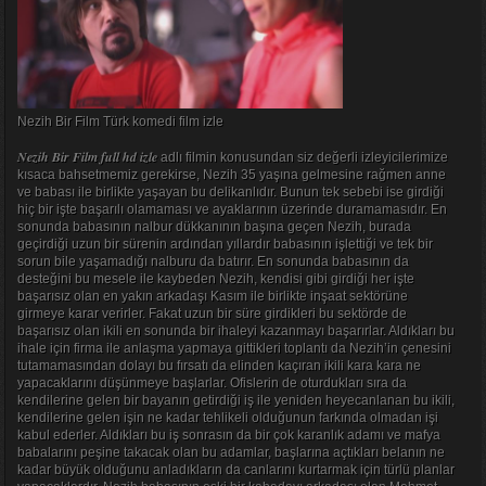
Nezih Bir Film Türk komedi film izle
Nezih Bir Film full hd izle
adlı filmin konusundan siz değerli izleyicilerimize
kısaca bahsetmemiz gerekirse, Nezih 35 yaşına gelmesine rağmen anne
ve babası ile birlikte yaşayan bu delikanlıdır. Bunun tek sebebi ise girdiği
hiç bir işte başarılı olamaması ve ayaklarının üzerinde duramamasıdır. En
sonunda babasının nalbur dükkanının başına geçen Nezih, burada
geçirdiği uzun bir sürenin ardından yıllardır babasının işlettiği ve tek bir
sorun bile yaşamadığı nalburu da batırır. En sonunda babasının da
desteğini bu mesele ile kaybeden Nezih, kendisi gibi girdiği her işte
başarısız olan en yakın arkadaşı Kasım ile birlikte inşaat sektörüne
girmeye karar verirler. Fakat uzun bir süre girdikleri bu sektörde de
başarısız olan ikili en sonunda bir ihaleyi kazanmayı başarırlar. Aldıkları bu
ihale için firma ile anlaşma yapmaya gittikleri toplantı da Nezih’in çenesini
tutamamasından dolayı bu fırsatı da elinden kaçıran ikili kara kara ne
yapacaklarını düşünmeye başlarlar. Ofislerin de oturdukları sıra da
kendilerine gelen bir bayanın getirdiği iş ile yeniden heyecanlanan bu ikili,
kendilerine gelen işin ne kadar tehlikeli olduğunun farkında olmadan işi
kabul ederler. Aldıkları bu iş sonrasın da bir çok karanlık adamı ve mafya
babalarını peşine takacak olan bu adamlar, başlarına açtıkları belanın ne
kadar büyük olduğunu anladıkların da canlarını kurtarmak için türlü planlar