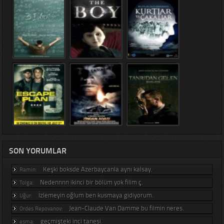
SON YORUMLAR
Keşki boksde Azerbaycanla aynı kalsay.
Ramin:
Nedennnn ikinci bir bölüm yok filim ç.
Tolga:
İzlemeyin oğlum ben kusmaya gidiyorum.
Uğur:
Jean-Claude Van Damme bu filmin neres.
Ordes Repovanov:
geçmişteki inci tanesi.
esma: