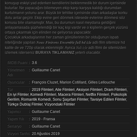
konuşup eskiyi yad ederken kendilerini beklenmedik bir durum içerisinde
bulurlar. Ne yapacağını bilemeyen ekip karşı karşıya kaldığı durumdan
kurtulmanın yolunu arar. Büyük bir tehlike içerisinde olan arkadaşlar korku
dolu anlar geçirir. Ekip evine geri dönmek istesede evlerine dönmesi söz
konusu bile olamamıştır. Max, bu durumun nasıl meydana geldiğini
anlayamasada şüphelendiği bir kaç kişi vardır ve o kişilerin gerçek yüzünü
ortaya çıkarmak için elinden ne geliyorsa yapacaktır.
Çocukluk arkadaşlarının her zaman gönüllerinin bir olduğunun ispatı
Nous Finirons Ensemble full hd izle
niteliğinde yapılan
adlı film sitemize hd
Yuli izle
kalite de ve 720p olarak eklenmiştir. Ayrıca
adlı filmi de sitemizden
izlemek isterseniz
BURAYA TIKLAMANIZ
yeterli olacaktır.
IMDB Puanı
:
3.6
Yönetmen
:
Guillaume Canet
Adı
Oyuncular
:
François Cluzet, Marion Cotillard, Gilles Lellouche
Tür
:
2019 Filmleri
,
Aile Filmleri
,
Aksiyon Filmleri
,
Dram Filmleri
,
En iyi Filmler
,
Komedi Filmleri
,
Macera Filmleri
,
Netflix Filmleri
,
Psikolojik
Gerilim
,
Romantik Komedi
,
Sonu Şaşırtan Filmler
,
Tavsiye Edilen Filmler
,
Türkçe Dublaj Filmler
,
Vizyondaki Filmler
Yapımcı
:
Guillaume Canet
Yapım Yılı
:
2019 - Fransa
Senaryo
:
Guillaume Canet
Vizyon Tarihi
:
20 Ağustos 2019