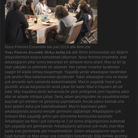
Nous Finirons Ensemble tek part 2019 aile filmi izle
Nous Finirons Ensemble Türkçe dublaj izle
adlı filmin konusundan siz değerli
izleyicilerimize kısaca bahsetmek istiyorum. Nous finirons ensemble, eski
arkadaşlarım yıllar sonra tekrardan bir almasını konu alıyor. Max iyi bir işi
olan yakışıklı ve yetenekli bir adamdır. Her zaman insanlar tarafından
saygın bir kişilik olmayı başarmıştır. Yaşadığı yerde arkadaşları tarafından
çok sevilen Max kadınlarından gözdesidir. Yakın arkadaşları onu ne kadar
çok sevsede aynı zamanda kıskanmaktadır. Max’in yaşadığı hayat çok
güzeldir ancak karşısına bir anda çıkan bir kadın Max’in hayatını alt üst
eder. Mac hayatına deniz kenarında bir yere yerleşerek yeni hayatına adım
atar ve adapte olmaya çalışır. Genç adam geçmişinden ve yaşadıklarından
kaçmak için elinden ne geliyorsa yapmaktadır. Ancak yalnız kalmak ona
bazı şeyleri daha çok hatırlatmaktadır. Max’in taşınması yakın
arkadaşlarıyla arasına mesafe girmesini sağlamıştır. Arkadaşlarını çok
özleyen Max yaşadığı şehre geri dönmeme konusunda kararlıdır.
Arkadaşları ise Max’i çok özlemiş ve 2 yıl sonra doğumgününü kutlamak
için yaşadığı ere gelmişlerdir. Arkadaşlarını görünce çok mutlu olan Max
sanki eski günlerdeki gibi hissetmektedir. Gelen arkadaşlarının sayısı bir
hayli fazladır ve Max onları çok özlediğini farketmiştir. Ekip birlikte geçmişi