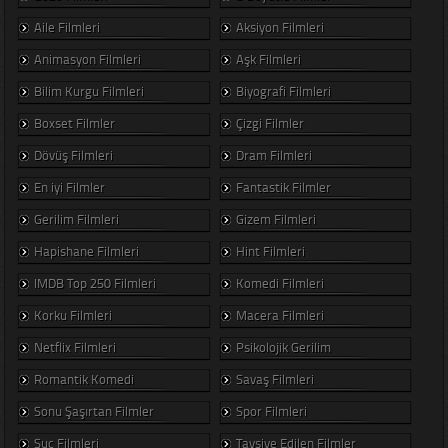
Aile Filmleri
Aksiyon Filmleri
Animasyon Filmleri
Aşk Filmleri
Bilim Kurgu Filmleri
Biyografi Filmleri
Boxset Filmler
Çizgi Filmler
Dövüş Filmleri
Dram Filmleri
En iyi Filmler
Fantastik Filmler
Gerilim Filmleri
Gizem Filmleri
Hapishane Filmleri
Hint Filmleri
IMDB Top 250 Filmleri
Komedi Filmleri
Korku Filmleri
Macera Filmleri
Netflix Filmleri
Psikolojik Gerilim
Romantik Komedi
Savaş Filmleri
Sonu Şaşırtan Filmler
Spor Filmleri
Suç Filmleri
Tavsiye Edilen Filmler