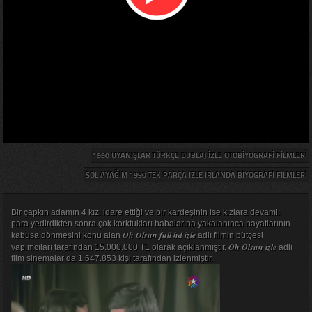
1990 UYANIŞLAR TÜRKÇE DUBLAJ IZLE OTOBIYOGRAFI FILMLERI
SOL AYAĞIM 1990 TEK PARÇA IZLE İRLANDA BIYOGRAFI FILMLERI
Bir çapkın adamın 4 kızı idare ettiği ve bir kardeşinin ise kızlara devamlı
para yedirdikten sonra çok korktukları babalarına yakalanınca hayatlarının
Oh Olsun full hd izle
kabusa dönmesini konu alan
adlı filmin bütçesi
Oh Olsun izle
yapımcıları tarafından 15.000.000 TL olarak açıklanmıştır.
adlı
film sinemalar da 1.647.853 kişi tarafından izlenmiştir.