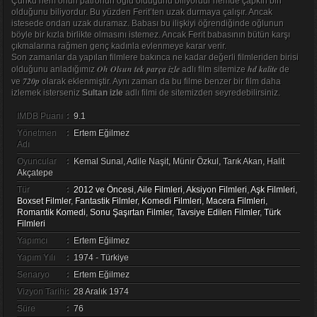
Çünkü hem onun patronun oğlu olduğunu biliyordur hemde çapkın biri
olduğunu biliyordur. Bu yüzden Ferit’ten uzak durmaya çalışır. Ancak
istesede ondan uzak duramaz. Babası bu ilişkiyi öğrendiğinde oğlunun
böyle bir kızla birlikte olmasını istemez. Ancak Ferit babasının bütün karşı
çıkmalarına rağmen genç kadınla evlenmeye karar verir.
Son zamanlar da yapılan filmlere bakınca ne kadar değerli filmleriden birisi
Oh Olsun tek parça izle
hd kalite
olduğunu anladığımız
adlı film sitemize
de
720p
ve
olarak eklenmiştir. Aynı zaman da bu filme benzer bir film daha
izlemek isterseniz
Sultan izle
adlı filmi de sitemizden seyredebilirsiniz.
IMDB Puanı
:
9.1
Yönetmen
:
Ertem Eğilmez
Adı
Oyuncular
:
Kemal Sunal, Adile Naşit, Münir Özkul, Tarık Akan, Halit
Akçatepe
Tür
:
2012 ve Öncesi
,
Aile Filmleri
,
Aksiyon Filmleri
,
Aşk Filmleri
,
Boxset Filmler
,
Fantastik Filmler
,
Komedi Filmleri
,
Macera Filmleri
,
Romantik Komedi
,
Sonu Şaşırtan Filmler
,
Tavsiye Edilen Filmler
,
Türk
Filmleri
Yapımcı
:
Ertem Eğilmez
Yapım Yılı
:
1974 - Türkiye
Senaryo
:
Ertem Eğilmez
Vizyon Tarihi
:
28 Aralık 1974
Süre
:
76