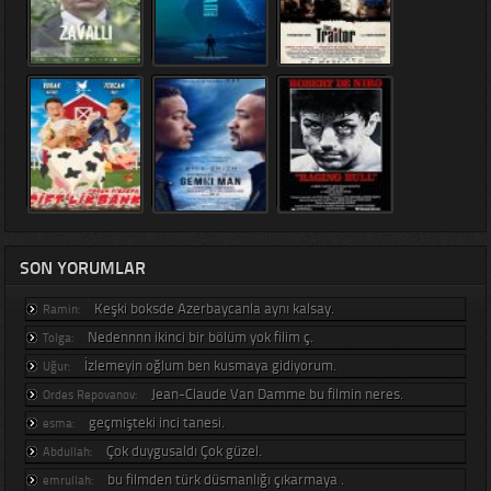
SON YORUMLAR
Keşki boksde Azerbaycanla aynı kalsay.
Ramin:
Nedennnn ikinci bir bölüm yok filim ç.
Tolga:
İzlemeyin oğlum ben kusmaya gidiyorum.
Uğur:
Jean-Claude Van Damme bu filmin neres.
Ordes Repovanov:
geçmişteki inci tanesi.
esma:
Çok duygusaldı Çok güzel.
Abdullah:
bu filmden türk düsmanlığı çıkarmaya .
emrullah: