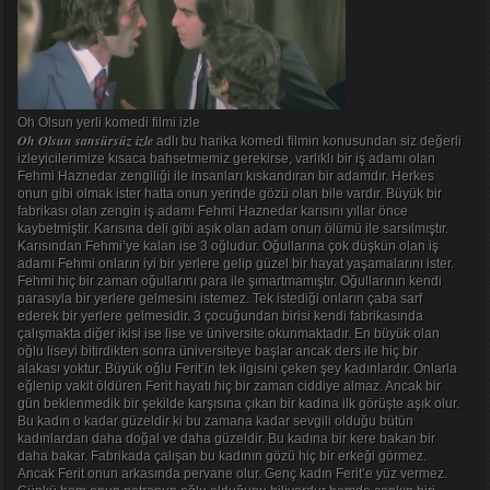
Oh Olsun yerli komedi filmi izle
Oh Olsun sansürsüz izle
adlı bu harika komedi filmin konusundan siz değerli
izleyicilerimize kısaca bahsetmemiz gerekirse, varlıklı bir iş adamı olan
Fehmi Haznedar zengiliği ile insanları kıskandıran bir adamdır. Herkes
onun gibi olmak ister hatta onun yerinde gözü olan bile vardır. Büyük bir
fabrikası olan zengin iş adamı Fehmi Haznedar karısını yıllar önce
kaybetmiştir. Karısına deli gibi aşık olan adam onun ölümü ile sarsılmıştır.
Karısından Fehmi’ye kalan ise 3 oğludur. Oğullarına çok düşkün olan iş
adamı Fehmi onların iyi bir yerlere gelip güzel bir hayat yaşamalarını ister.
Fehmi hiç bir zaman oğullarını para ile şımartmamıştır. Oğullarının kendi
parasıyla bir yerlere gelmesini istemez. Tek istediği onların çaba sarf
ederek bir yerlere gelmesidir. 3 çocuğundan birisi kendi fabrikasında
çalışmakta diğer ikisi ise lise ve üniversite okunmaktadır. En büyük olan
oğlu liseyi bitirdikten sonra üniversiteye başlar ancak ders ile hiç bir
alakası yoktur. Büyük oğlu Ferit’in tek ilgisini çeken şey kadınlardır. Onlarla
eğlenip vakit öldüren Ferit hayatı hiç bir zaman ciddiye almaz. Ancak bir
gün beklenmedik bir şekilde karşısına çıkan bir kadına ilk görüşte aşık olur.
Bu kadın o kadar güzeldir ki bu zamana kadar sevgili olduğu bütün
kadınlardan daha doğal ve daha güzeldir. Bu kadına bir kere bakan bir
daha bakar. Fabrikada çalışan bu kadının gözü hiç bir erkeği görmez.
Ancak Ferit onun arkasında pervane olur. Genç kadın Ferit’e yüz vermez.