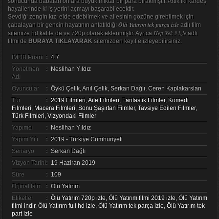
sonucunda babaları onlara büyük miktar bir para bırakmıştır. Artık iki kardeş
hayallerinde ki iş yerini açmayı başarabilecektir.
Sevdiği zengin kızı elde edebilmek ve ailesinin gözüne girebilmek için
Ölü Yatırım tek parça izle
çabalayan bir gencin hayatının anlatıldığı
adlı film
Hep Yek 3 izle
sitemize hd kalite de ve 720p olarak eklenmiştir. Ayrıca
adlı
filmi de
BURAYA TIKLAYARAK
sitemizden keyifle izleyebilirsiniz.
IMDB Puanı
:
4.7
Yönetmen
:
Neslihan Yıldız
Adı
Oyuncular
:
Öykü Çelik, Anıl Çelik, Serkan Dağlı, Ceren Kaplakarslan
Tür
:
2019 Filmleri
,
Aile Filmleri
,
Fantastik Filmler
,
Komedi
Filmleri
,
Macera Filmleri
,
Sonu Şaşırtan Filmler
,
Tavsiye Edilen Filmler
,
Türk Filmleri
,
Vizyondaki Filmler
Yapımcı
:
Neslihan Yıldız
Yapım Yılı
:
2019 - Türkiye Cumhuriyeti
Senaryo
:
Serkan Dağlı
Vizyon Tarihi
:
19 Haziran 2019
Süre
:
109
Orjinal İsim
:
Ölü Yatırım
Etiketler
:
Ölü Yatırım 720p izle
,
Ölü Yatırım filmi 2019 izle
,
Ölü Yatırım
filmi indir
,
Ölü Yatırım full hd izle
,
Ölü Yatırım tek parça izle
,
Ölü Yatırım tek
part izle