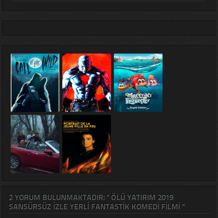
2 YORUM BULUNMAKTADIR: " ÖLÜ YATIRIM 2019
SANSÜRSÜZ IZLE YERLI FANTASTIK KOMEDI FILMI "