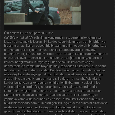
Ölü Yatırım full hd tek part 2019 izle
Ölü Yatırım full hd izle
adlı filmin konusundan siz değerli izleyicilerimize
kısaca bahsetmek istiyorum. İki kardeş çocukluklarından beri bir birleriyle
hiç anlaşamaz. Bunun sebebi hiç bir zaman bilinmesede bir birlerine karşı
her zaman bir kin içinde olmuşturlar. İki kardeş büyüdükçe kavgayı
bırakırlar ve hiç konuşmamayı tercih eder. Babaları ise bu durum yüzünden
onlara çok kızar amaçlarının tam olarak ne olduğunu bilmeyen baba iki
kardeşi barıştırmak için köye çağırırlar. Ancak iki kardeş köye geri
dönmemek için yeminlidir. Köye gelmeyi reddeden iki kardeş 3 gün sonra
babalarının ölüm haberini alırlar. Bu ölüm haberi onları derinden yıkar ve
iki kardeş bir anda köye geri döner. Babalarının tek vasiyeti iki kardeşin
artık birlikte yaşayıp iyi anlaşmalarıdır. Bu durum biraz tuhaf olsada iki
kardeş bunu yapma konusunda emirlidirler. Babalarının vasiyetini ise
yerine getireceklerdir. Başta bunun için zorlansalarda sonralarında
kafalarının uyuştuğunu anlarlar. Kendi aralarında bir iş kurmak isterler.
Kendi işleri olacak ve iki kardeş ortak olacaktır. Bu iki kardeş vurgun
yapmaya karar verip işlerinde çok başarılı olmak ister. Ancak bunun için
büyük bir mevlada para bulmaları gerektir. İş yeri açma süresini biraz daha
uzatmaya karar veren iki kardeş üzüntülüdür. Ancak bir gün kapılarına
gelen bir avukat babalarının onlara miras bıraktıklarını söyler. Barışmaları