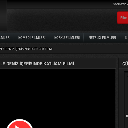
Sitemizde 
ILMLER
KOMEDI FILMLERI
KORKU FILMLERI
NETFLIX FILMLERI
İL
LE DENIZ IÇERISINDE KATLIAM FILMI
LE DENIZ IÇERISINDE KATLIAM FILMI
GÜ