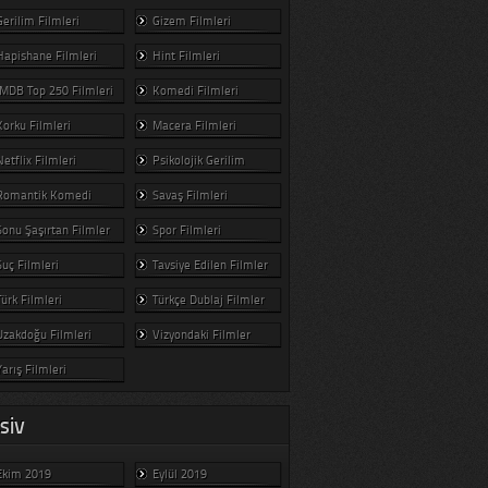
Gerilim Filmleri
Gizem Filmleri
Hapishane Filmleri
Hint Filmleri
IMDB Top 250 Filmleri
Komedi Filmleri
Korku Filmleri
Macera Filmleri
Netflix Filmleri
Psikolojik Gerilim
Romantik Komedi
Savaş Filmleri
Sonu Şaşırtan Filmler
Spor Filmleri
Suç Filmleri
Tavsiye Edilen Filmler
Türk Filmleri
Türkçe Dublaj Filmler
Uzakdoğu Filmleri
Vizyondaki Filmler
Yarış Filmleri
SIV
Ekim 2019
Eylül 2019