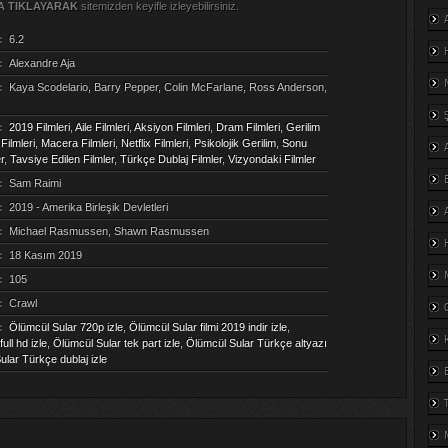
A TIKLAYARAK
sitemizden keyifle izleyebilirsiniz.
:
6.2
:
Alexandre Aja
:
Kaya Scodelario, Barry Pepper, Colin McFarlane, Ross Anderson,
:
2019 Filmleri
,
Aile Filmleri
,
Aksiyon Filmleri
,
Dram Filmleri
,
Gerilim
Filmleri
,
Macera Filmleri
,
Netflix Filmleri
,
Psikolojik Gerilim
,
Sonu
r
,
Tavsiye Edilen Filmler
,
Türkçe Dublaj Filmler
,
Vizyondaki Filmler
:
Sam Raimi
:
2019 - Amerika Birleşik Devletleri
:
Michael Rasmussen, Shawn Rasmussen
:
18 Kasım 2019
:
105
:
Crawl
:
Ölümcül Sular 720p izle
,
Ölümcül Sular filmi 2019 indir izle
,
ull hd izle
,
Ölümcül Sular tek part izle
,
Ölümcül Sular Türkçe altyazı
lar Türkçe dublaj izle