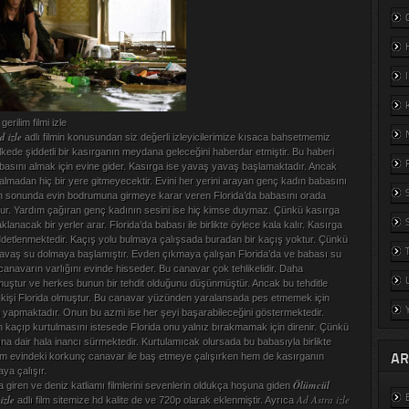
rilim filmi izle
d izle
adlı filmin konusundan siz değerli izleyicilerimize kısaca bahsetmemiz
ülkede şiddetli bir kasırganın meydana geleceğini haberdar etmiştir. Bu haberi
basını almak için evine gider. Kasırga ise yavaş yavaş başlamaktadır. Ancak
almadan hiç bir yere gitmeyecektir. Evini her yerini arayan genç kadın babasını
En sonunda evin bodrumuna girmeye karar veren Florida’da babasını orada
bulur. Yardım çağıran genç kadının sesini ise hiç kimse duymaz. Çünkü kasırga
lanacak bir yerler arar. Florida’da babası ile birlikte öylece kala kalır. Kasırga
detlenmektedir. Kaçış yolu bulmaya çalışsada buradan bir kaçış yoktur. Çünkü
 yavaş su dolmaya başlamıştır. Evden çıkmaya çalışan Florida’da ve babası su
canavarın varlığını evinde hisseder. Bu canavar çok tehlikelidir. Daha
ştur ve herkes bunun bir tehdit olduğunu düşünmüştür. Ancak bu tehditle
 kişi Florida olmuştur. Bu canavar yüzünden yaralansada pes etmemek için
a yapmaktadır. Onun bu azmi ise her şeyi başarabileceğini göstermektedir.
ın kaçıp kurtulmasını istesede Florida onu yalnız bırakmamak için direnir. Çünkü
na dair hala inancı sürmektedir. Kurtulamıcak olursada bu babasıyla birlikte
AR
hem evindeki korkunç canavar ile baş etmeye çalışırken hem de kasırganın
ya çalışır.
Ölümcül
 giren ve deniz katliamı filmlerini sevenlerin oldukça hoşuna giden
izle
Ad Astra izle
adlı film sitemize hd kalite de ve 720p olarak eklenmiştir. Ayrıca