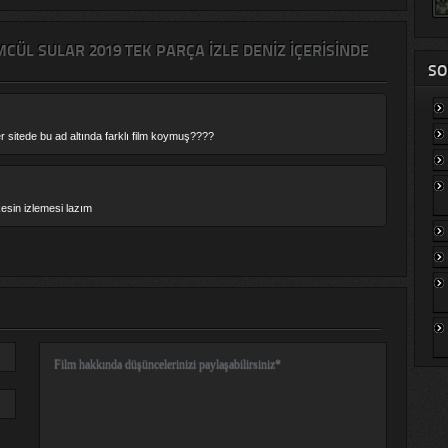
ÜL SULAR 2019 TEK PARÇA IZLE DENIZ IÇERISINDE
SO
er sitede bu ad altında farklı film koymuş????
esin izlemesi lazım