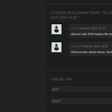
2 YORUM BULUNMAKTADIR: " ÖLÜMC
KATLIAM FILMI "
dido
2 Temmuz 2019, 22:52 -
ölümcül sular 2019 degil bu film h
Galip
27 Temmuz 2019, 22:01 -
Ölümcül sular efsane olmuş. Herk
YORUM YAP