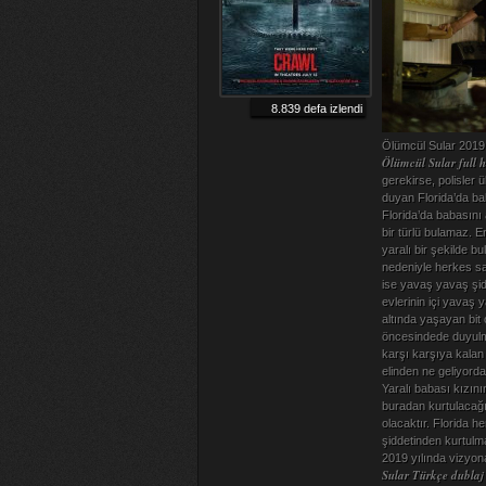
8.839 defa izlendi
Ölümcül Sular 2019 ge
Ölümcül Sular full h
gerekirse, polisler 
duyan Florida’da ba
Florida’da babasını 
bir türlü bulamaz. 
yaralı bir şekilde 
nedeniyle herkes sak
ise yavaş yavaş şid
evlerinin içi yavaş
altında yaşayan bit 
öncesindede duyulmu
karşı karşıya kalan
elinden ne geliyord
Yaralı babası kızın
buradan kurtulacağı
olacaktır. Florida 
şiddetinden kurtulma
2019 yılında vizyona
Sular Türkçe dublaj 