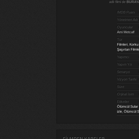
adlı filmi de
BURAY
IMDB Puanı
Yönetmen Adı
Oyuncular
Ami Metcalf
Tür
Filmleri
,
Korku 
Şaşırtan Filmle
Yapımcı
Yapım Yılı
Senaryo
Vizyon Tarihi
Süre
Orjinal İsim
Etiketler
Ölümcül Sular f
izle
,
Ölümcül Su
FILMDEN KARELER