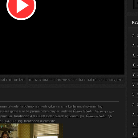
KA
MI FULL HD IZLE
THE RHYTHM SECTION 2019 GERILIM FILMI TÜRKÇE DUBLAJ IZLE
ının teknelerini bulmak için yola çıkan arama kurtarma ekiplerinin hiç
Ölümcül Sular tek parça izle
 sulara girmesi ile başlarına gelen olayları anlatan
Ölümcül Sular izle
yapımcıları tarafından 4.000.000 Dolar olarak açıklanmıştır.
a 5.647.859 kişi tarafından izlenmiştir.