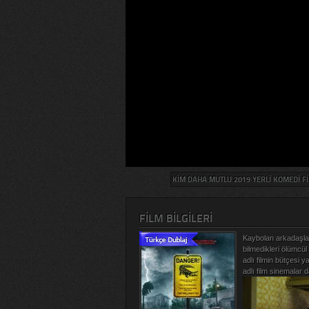
KIM DAHA MUTLU 2019 YERLI KOMEDI FIL
FILM BILGILERI
Kaybolan arkadaşlar
bilmedikleri ölümcül
adlı filmin bütçesi 
adlı film sinemalar d