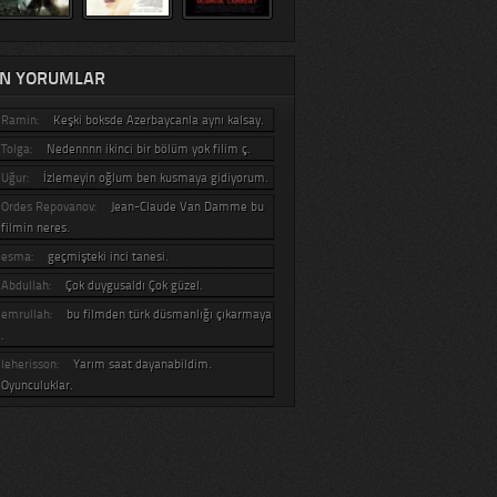
N YORUMLAR
Ramin:
Keşki boksde Azerbaycanla aynı kalsay.
Tolga:
Nedennnn ikinci bir bölüm yok filim ç.
Uğur:
İzlemeyin oğlum ben kusmaya gidiyorum.
Ordes Repovanov:
Jean-Claude Van Damme bu
filmin neres.
esma:
geçmişteki inci tanesi.
Abdullah:
Çok duygusaldı Çok güzel.
emrullah:
bu filmden türk düsmanlığı çıkarmaya
.
leherisson:
Yarım saat dayanabildim.
Oyunculuklar.