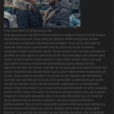
Oray dram filmi 2019 tek parça izle
Oray tek parça izle
adlı filmin konusundan siz değerli izleyicilerimize kısaca
bahsetmek istiyorum. Oray, genç bir adamın kimlik arayışında olması
sonucunda zorluklarla mücadelesini anlatıyor. Oray eşine çok bağlı bir
adamdır. İman gücü çok kuvvetli olan bu adam eşine ve insanlara
saygısıyla herkes tarafından sevilir. Ancak bir gün sinir anında yapmaması
gereken bir şey yapar ve eşine boş ol der. Ne yapacağını bilemeyen genç
adam hemen imamın yanına gider ve olan biteni anlatır. Eşine çok aşık
olan adam ona boş ol demenin pişmanlığıyla yanıp tutuşur ancak
ağzından bir kere bu kelime çıkmıştır ve ne yapacağı konusunda hiç bir fikri
yoktur. İmamdan akıl almak isteyen genç adam öğrendikleri karşısında çok
üzülür. Genç adamın eşinden 3 ay boyunca ayrı kalması gerekmektedir.
Eşinden ayrı kalmak ise ona çok zorlu gelecektir. Çünkü eşine çok aşıktır.
Ancak bu olaydan sonra eşi kendisinden soğumaya ve uzaklaşmaya
başlar. Oray’ında ondan 3 ay uzak kalması gerekmektedir ve Oray yaşadığı
yerden Köln’e gider. Burada 3 ay boyunca çalışma kararı alan genç adam
başka bir imamada danışmak ister ve burada öğrendiği şey çok farklıdır
genç adamın boş ol demesi eşinden 3 ay uzak kalması anlamına
gelmemektedir. Boş ol sözü söylendiği zaman evlilik tamamiyle bitmiş olur.
Bunun sonucunda büyük bir çıkmaz sokağa giren Oray ne yapacağını
bilemez. Çok sevdiği karısından ise ayrı kalmak kendisini çok üzmektedir.