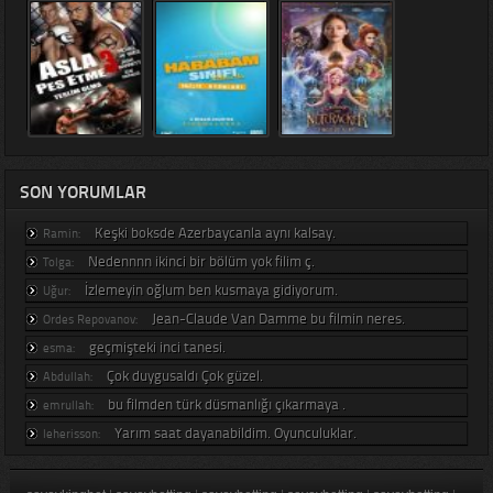
SON YORUMLAR
Keşki boksde Azerbaycanla aynı kalsay.
Ramin:
Nedennnn ikinci bir bölüm yok filim ç.
Tolga:
İzlemeyin oğlum ben kusmaya gidiyorum.
Uğur:
Jean-Claude Van Damme bu filmin neres.
Ordes Repovanov:
geçmişteki inci tanesi.
esma:
Çok duygusaldı Çok güzel.
Abdullah:
bu filmden türk düsmanlığı çıkarmaya .
emrullah:
Yarım saat dayanabildim. Oyunculuklar.
leherisson: