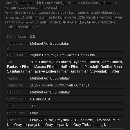
İyice düşünüp güzel bir karar vermeİ gerekmektedir bu süre zarfında ise
karısını kaybetmesi an meselesidir.
Oray
Aşkın, dramın ve aynı zaman da gelecek kaygısının bir arada olduğu
sansürsüz izle
adlı film sitemize hd kalite de ve 720p olarak eklenmiştir. Aynı
Pavarotti izle
zaman da
adlı filmi de
BURAYA TIKLAYARAK
sitemizden
keyifle izleyebilirsiniz.
IMDB Puanı
:
5.5
Yönetmen
:
Mehmet Akif Büyükatalay
Adı
Oyuncular
:
Zejhun Demirov, Cem Göktas, Deniz Orta
Tür
:
2019 Filmleri
,
Aile Filmleri
,
Biyografi Filmleri
,
Dram Filmleri
,
Fantastik Filmler
,
Macera Filmleri
,
Netflix Filmleri
,
Psikolojik Gerilim
,
Sonu
Şaşırtan Filmler
,
Tavsiye Edilen Filmler
,
Türk Filmleri
,
Vizyondaki Filmler
Yapımcı
:
Mehmet Akif Büyükatalay
Yapım Yılı
:
2019 - Türkiye Cumhuriyeti - Almanya
Senaryo
:
Mehmet Akif Büyükatalay
Vizyon Tarihi
:
8 Ekim 2019
Süre
:
109
Orjinal İsim
:
Oray
Etiketler
:
Oray 720p izle
,
Oray filmi 2019 indir izle
,
Oray sansürsüz
izle
,
Oray tek parça izle
,
Oray tek part izle
,
Oray Türkçe dublaj izle