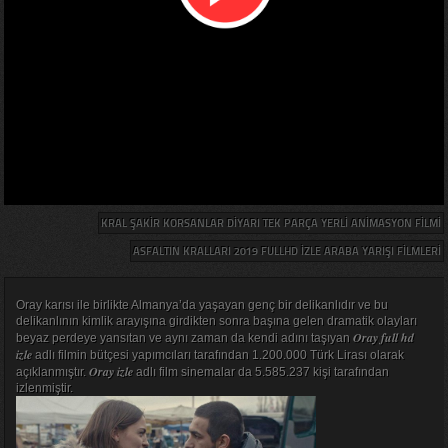
KRAL ŞAKIR KORSANLAR DIYARI TEK PARÇA YERLI ANIMASYON FILMI
ASFALTIN KRALLARI 2019 FULLHD IZLE ARABA YARIŞI FILMLERI
Oray karısı ile birlikte Almanya’da yaşayan genç bir delikanlıdır ve bu
delikanlının kimlik arayışına girdikten sonra başına gelen dramatik olayları
Oray full hd
beyaz perdeye yansıtan ve aynı zaman da kendi adını taşıyan
izle
adlı filmin bütçesi yapımcıları tarafından 1.200.000 Türk Lirası olarak
Oray izle
açıklanmıştır.
adlı film sinemalar da 5.585.237 kişi tarafından
izlenmiştir.