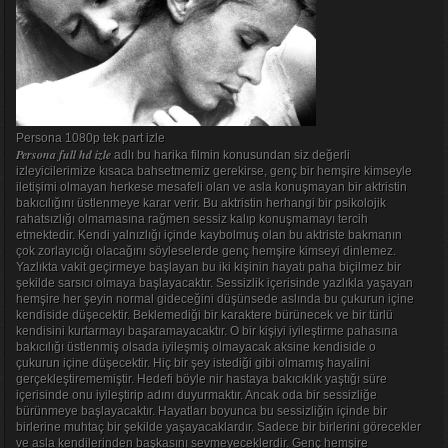
Persona 1080p tek part izle
Persona full hd izle
adlı bu harika filmin konusundan siz değerli
izleyicilerimize kısaca bahsetmemiz gerekirse, genç bir hemşire kimseyle
iletişimi olmayan herkese mesafeli olan ve asla konuşmayan bir aktristin
bakıcılığını üstlenmeye karar verir. Bu aktristin herhangi bir psikolojik
rahatsızlığı olmamasına rağmen sessiz kalıp konuşmamayı tercih
etmektedir. Kendi yalnızlığı içinde kaybolmuş olan bu aktriste bakmanın
çok zorlayıcığı olacağını söyleselerde genç hemşire kimseyi dinlemez.
Yazlıkta vakit geçirmeye başlayan bu iki kişinin hayatı paha biçilmez bir
şekilde sarsıcı olmaya başlayacaktır. Sessizlik içerisinde yazlıkla yaşayan
hemşire her şeyin normal gideceğini düşünsede aslında bu çukurun içine
kendiside düşecektir. Beklemediği bir karaktere bürünecek ve bir türlü
kendisini kurtarmayı başaramayacaktır. O bir kişiyi iyileştirme pahasına
bakıcılığı üstlenmiş olsada iyileşmiş olmayacak aksine kendiside o
çukurun içine düşecektir. Hiç bir şey istediği gibi olmamış hayalini
gerçekleştirememiştir. Hedefi böyle nir hastaya bakıcıklık yaştığı süre
içerisinde onu iyileştirip adını duyurmaktır. Ancak oda bir sessizliğe
bürünmeye başlayacaktır. Hayatları boyunca bu sessizliğin içinde bir
birlerine muhtaç bir şekilde yaşayacaklardır. Sadece bir birlerini görecekler
ve asla kendilerinden başkasını sevmeyeceklerdir. Genç hemşire