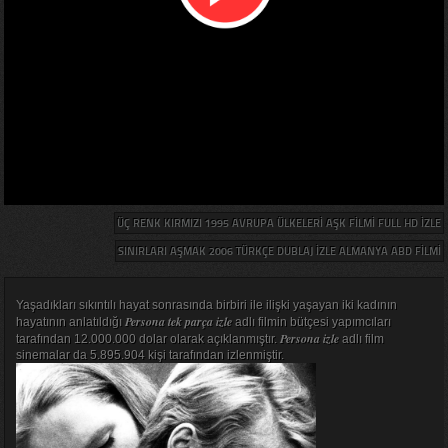
ÜÇ RENK KIRMIZI 1995 AVRUPA ÜLKELERI AŞK FILMI FULL HD IZLE
SINIRLARI AŞMAK 2006 TÜRKÇE DUBLAJ IZLE ALMANYA ABD FILMI
Yaşadıkları sıkıntılı hayat sonrasında birbiri ile ilişki yaşayan iki kadının
Persona tek parça izle
hayatının anlatıldığı
adlı filmin bütçesi yapımcıları
Persona izle
tarafından 12.000.000 dolar olarak açıklanmıştır.
adlı film
sinemalar da 5.895.904 kişi tarafından izlenmiştir.