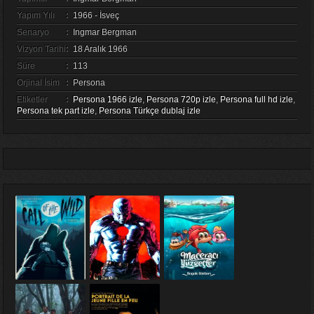
Yapım Yılı
:
1966 - İsveç
Senaryo
:
Ingmar Bergman
Vizyon Tarihi
:
18 Aralık 1966
Süre
:
113
Orjinal İsim
:
Persona
Etiketler
:
Persona 1966 izle
,
Persona 720p izle
,
Persona full hd izle
,
Persona tek part izle
,
Persona Türkçe dublaj izle