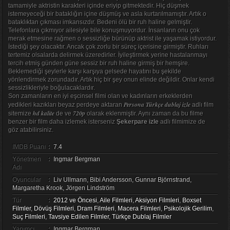
tamamiyle aktristin karakteri içinde eriyip gitmektedir. Hiç düşmek
istemeyeceği bir bataklığın içine düşmüş ve asla kurtarılmamıştır. Artık o
bataklıktan çıkması imkansızdır. Bedeni ölü bir ruh haline gelmiştir.
Telefonlara çıkmıyor ailesiyle bile konuşmuyordur. İnsanların onu çok
merak etmesine rağmen o sessizliğe bürünüp aktrist ile yaşamak istiyordur.
İstediği şey olacaktır. Ancak çok zorlu bir süreç içerisine girmiştir. Ruhları
tertemiz olsalarda delirmek üzeredirler. İyileştirmek yerine hastalanmayı
tercih etmiş günden güne sessiz bir ruh haline girmiş bir hemşire.
Beklemediği şeylerle karşı karşıya gelsede hayatını bu şekilde
yönlendirmek zorundadır. Artık hiç bir şey onun elinde değildir. Onlar kendi
sessizlikleriyle boğulacaklardır.
Son zamanların en iyi eşcinsel filmi olan ve kadınların erkeklerden
Persona Türkçe dublaj izle
yedikleri kazıkları beyaz perdeye aktaran
adlı film
hd kalite
720p
sitemize
de ve
olarak eklenmiştir. Aynı zaman da bu filme
benzer bir film daha izlemek isterseniz
Şekerpare izle
adlı filmimize de
göz atabilirsiniz.
IMDB Puanı
:
7.4
Yönetmen
:
Ingmar Bergman
Adı
Oyuncular
:
Liv Ullmann, Bibi Andersson, Gunnar Björnstrand,
Margaretha Krook, Jörgen Lindström
Tür
:
2012 ve Öncesi
,
Aile Filmleri
,
Aksiyon Filmleri
,
Boxset
Filmler
,
Dövüş Filmleri
,
Dram Filmleri
,
Macera Filmleri
,
Psikolojik Gerilim
,
Suç Filmleri
,
Tavsiye Edilen Filmler
,
Türkçe Dublaj Filmler
Yapımcı
:
Ingmar Bergman