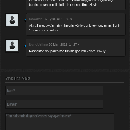
üzerine resmen psikolojik bir test nbu film. İzleyin..
moodvin
25 Eylül 2018, 18:20 -
Akira Kurosawa’nın tüm filmlerini yüklerseniz çok sevinirim. Benim
1 numaram bu adam.
NorioUejima
26 Mart 2019, 14:27 -
Rashomon tek parça izle filminin görüntü kalitesi çok iyi
YORUM YAP