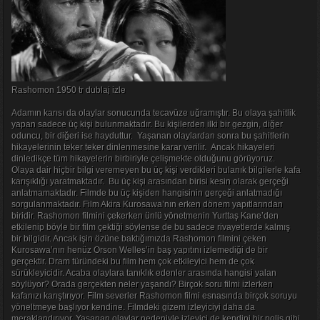
Rashomon 1950 tr dublaj izle
Adamın karısı da olaylar sonucunda tecavüze uğramıştır. Bu olaya şahitlik
yapan sadece üç kişi bulunmaktadır. Bu kişilerden ilki bir gezgin, diğer
oduncu, bir diğeri ise hayduttur. Yaşanan olaylardan sonra bu şahitlerin
hikayelerinin teker teker dinlenmesine karar verilir. Ancak hikayeleri
dinledikçe tüm hikayelerin birbiriyle çelişmekte olduğunu görüyoruz.
Olaya dair hiçbir bilgi veremeyen bu üç kişi verdikleri bulanık bilgilerle kafa
karışıklığı yaratmaktadır. Bu üç kişi arasından birisi kesin olarak gerçeği
anlatmamaktadır. Filmde bu üç kişiden hangisinin gerçeği anlatmadığı
sorgulanmaktadır. Film Akira Kurosawa’nın erken dönem yapıtlarından
biridir. Rashomon filmini çekerken ünlü yönetmenin Yurttaş Kane’den
etkilenip böyle bir film çektiği söylense de bu sadece rivayetlerde kalmış
bir bilgidir. Ancak işin özüne baktığımızda Rashomon filmini çeken
Kurosawa’nın henüz Orson Welles’in baş yapıtını izlemediği de bir
gerçektir. Dram türündeki bu film hem çok etkileyici hem de çok
sürükleyicidir. Acaba olaylara tanıklık edenler arasında hangisi yalan
söylüyor? Orada gerçekten neler yaşandı? Birçok soru filmi izlerken
kafanızı karıştırıyor. Film severler Rashomon filmi esnasında birçok soruyu
yöneltmeye başlıyor kendine. Filmdeki gizem izleyiciyi daha da
meraklandırıyor. Yaşanan olaylar nedeniyle izleyici de kendini bir polis gibi