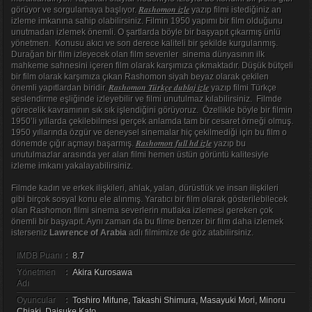
Rashomon izle
görüyor ve sorgulamaya başlıyor.
yazıp filmi istediğiniz an
izleme imkanına sahip olabilirsiniz. Filmin 1950 yapımı bir film olduğunu
unutmadan izlemek önemli. O şartlarda böyle bir başyapıt çıkarmış ünlü
yönetmen. Konusu akıcı ve son derece kaliteli bir şekilde kurgulanmış.
Durağan bir film izleyecek olan film sevenler sinema dünyasının ilk
mahkeme sahnesini içeren film olarak karşımıza çıkmaktadır. Düşük bütçeli
bir film olarak karşımıza çıkan Rashomon siyah beyaz olarak çekilen
Rashomon Türkçe dublaj izle
önemli yapıtlardan biridir.
yazıp filmi Türkçe
seslendirme eşliğinde izleyebilir ve filmi unutulmaz kılabilirsiniz. Filmde
görecelik kavramının sık sık işlendiğini görüyoruz. Özellikle böyle bir filmin
1950’li yıllarda çekilebilmesi gerçek anlamda tam bir cesaret örneği olmuş.
1950 yıllarında özgür ve deneysel sinemalar hiç çekilmediği için bu film o
Rashomon full hd izle
dönemde çığır açmayı başarmış.
yazıp bu
unutulmazlar arasında yer alan filmi hemen üstün görüntü kalitesiyle
izleme imkanı yakalayabilirsiniz.
Filmde kadın ve erkek ilişkileri, ahlak, yalan, dürüstlük ve insan ilişkileri
gibi birçok sosyal konu ele alınmış. Yaratıcı bir film olarak gösterilebilecek
olan Rashomon filmi sinema severlerin mutlaka izlemesi gereken çok
önemli bir başyapıt. Aynı zaman da bu filme benzer bir film daha izlemek
isterseniz
Lawrence of Arabia
adlı filmimize de göz atabilirsiniz.
IMDB Puanı
:
8.7
Yönetmen
:
Akira Kurosawa
Adı
Oyuncular
:
Toshiro Mifune, Takashi Shimura, Masayuki Mori, Minoru
Chiaki, Daisuke Kato