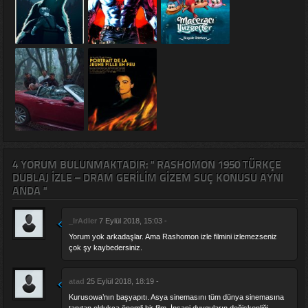
4 YORUM BULUNMAKTADIR: " RASHOMON 1950 TÜRKÇE
DUBLAJ IZLE – DRAM GERILIM GIZEM SUÇ KONUSU AYNI
ANDA "
_IrAdler
7 Eylül 2018, 15:03 -
Yorum yok arkadaşlar. Ama Rashomon izle filmini izlemezseniz
çok şy kaybedersiniz.
atad
25 Eylül 2018, 18:19 -
Kurusowa’nın başyapıtı. Asya sinemasını tüm dünya sinemasına
tanıtan oldukça önemli bir film. İnsani duyguların değişkenliği