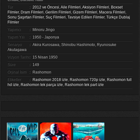
Tür
:
2012 ve Öncesi
,
Aile Filmleri
,
Aksiyon Filmleri
,
Boxset
Filmler
,
Dram Filmleri
,
Gerilim Filmleri
,
Gizem Filmleri
,
Macera Filmleri
,
Sonu Şaşırtan Filmler
,
Suç Filmleri
,
Tavsiye Edilen Filmler
,
Türkçe Dublaj
Filmler
Yapımcı
:
Minoru Jingo
Yapım Yılı
:
1950 - Japonya
Senaryo
:
Akira Kurosawa, Shinobu Hashimoto, Ryunosuke
Akutagawa
Vizyon Tarihi
:
15 Nisan 1950
Süre
:
149
Orjinal İsim
:
Rashomon
Etiketler
:
Rashomon 2018 izle
,
Rashomon 720p izle
,
Rashomon full
hd izle
,
Rashomon tek parça izle
,
Rashomon tek part izle