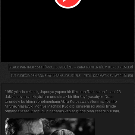
BLACK PANTHER 2018 TÜRKÇE DUBLAJ IZLE – KARA PANTER BILIM KURGU FILMLERI
TUT YÜREĞIMDEN ANNE 2018 SANSÜRSÜZ IZLE – YERLI DRAMATIK EVLAT FILMLERI
1950 yılında çekilmiş Japonya yapımı bir film olan Rashomon 1 saat 28
dakika boyunca izleyicilere unutulmaz bir film keyfi yaşatıyor. Dram
türündeki bu filmin yönetmenliğini Akira Kurosawa üstlenmiş. Toshiro
Mifune, Masayuki Mori ve Machiko Kyo gibi isimlerin rol aldığı filmde
ormanda tesadüf sonucu bir adamın kanlar içinde olan cesedi bulunur.