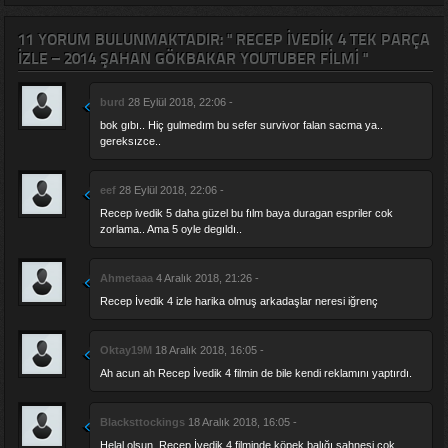
11 YORUM BULUNMAKTADIR: " RECEP İVEDIK 4 TEK PARÇA
IZLE – 2014 ŞAHAN GÖKBAKAR YOUTUBER FILMI "
burd
28 Eylül 2018, 22:06 -
bok gıbı.. Hiç gulmedım bu sefer survivor falan sacma ya..
gereksızce..
eef
28 Eylül 2018, 22:06 -
Recep ivedik 5 daha güzel bu fılm baya duragan espriler cok
zorlama.. Ama 5 oyle degıldı..
Ahmetaaa
4 Aralık 2018, 21:26 -
Recep İvedik 4 izle harika olmuş arkadaşlar neresi iğrenç
Oktay19M
18 Aralık 2018, 16:05 -
Ah acun ah Recep İvedik 4 filmin de bile kendi reklamını yaptırdı.
Blacksttockings
18 Aralık 2018, 16:05 -
Helal olsun. Recep İvedik 4 filminde köpek balığı sahnesi çok