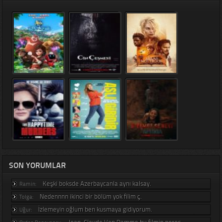
SON YORUMLAR
Keşki boksde Azerbaycanla aynı kalsay.
Ramin:
Nedennnn ikinci bir bölüm yok filim ç.
Tolga:
İzlemeyin oğlum ben kusmaya gidiyorum.
Uğur:
Jean-Claude Van Damme bu filmin neres.