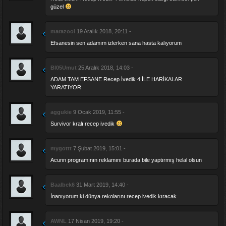
güzel
marazool
19 Aralık 2018, 20:11 -
Efsanesin sen adamım izlerken sana hasta kalıyorum
Bl05Umut
25 Aralık 2018, 14:03 -
ADAM TAM EFSANE Recep İvedik 4 İLE HARİKALAR
YARATIYOR
aggukie
9 Ocak 2019, 11:55 -
Survivor kralı recep ivedik
mygottt
7 Şubat 2019, 15:01 -
Acunn programının reklamını burada bile yaptırmış helal olsun
Baalbek6
31 Mart 2019, 14:40 -
İnanıyorum ki dünya rekolarını recep ivedik kıracak
AWNL
17 Nisan 2019, 19:20 -