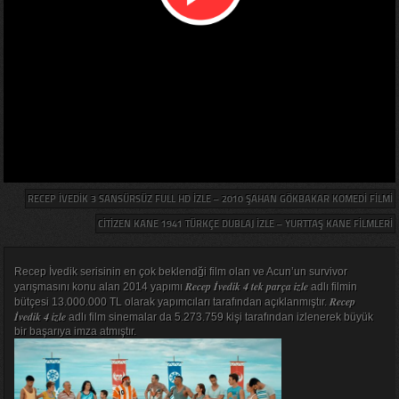
RECEP İVEDIK 3 SANSÜRSÜZ FULL HD IZLE – 2010 ŞAHAN GÖKBAKAR KOMEDI FILMI
CITIZEN KANE 1941 TÜRKÇE DUBLAJ IZLE – YURTTAŞ KANE FILMLERI
Recep İvedik serisinin en çok beklendği film olan ve Acun’un survivor
Recep İvedik 4 tek parça izle
yarışmasını konu alan 2014 yapımı
adlı filmin
Recep
bütçesi 13.000.000 TL olarak yapımcıları tarafından açıklanmıştır.
İvedik 4 izle
adlı film sinemalar da 5.273.759 kişi tarafından izlenerek büyük
bir başarıya imza atmıştır.