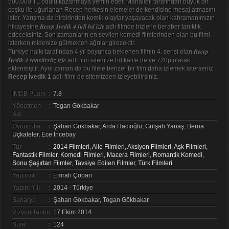
500.000 TL ödülü kazanmaya yemin eder. Mahalleli tarafından büyük bir
çoşku ile uğurlanan Recep herkesin elemeler de kendisine mesaj atmasını
ister. Yarışma da birbirinden komik olaylar yaşayacak olan kahramanımızın
Recep İvedik 4 full hd izle
hikayesine
adlı filmde bizlerle beraber tanıklık
edeceksiniz. Son zamanların en sevilen komedi filmlerinden olan bu filmi
izlerken midenize gülmekten ağrılar girecektir.
Recep
Türkiye halkı tarafından 4 yıl boyunca beklenen filmin 4. serisi olan
İvedik 4 sansürsüz izle
adlı film sitemize hd kalite de ve 720p olarak
eklenmiştir. Aynı zaman da bu filme benzer bir film daha izlemek isterseniz
Recep İvedik 1
adlı filmi de sitemizden izleyebilirsiniz.
IMDB Puanı
:
7.8
Yönetmen
:
Togan Gökbakar
Adı
Oyuncular
:
Şahan Gökbakar, Arda Hacıoğlu, Gülşah Yanaş, Berna
Üçkaleler, Ece İncebay
Tür
:
2014 Filmleri
,
Aile Filmleri
,
Aksiyon Filmleri
,
Aşk Filmleri
,
Fantastik Filmler
,
Komedi Filmleri
,
Macera Filmleri
,
Romantik Komedi
,
Sonu Şaşırtan Filmler
,
Tavsiye Edilen Filmler
,
Türk Filmleri
Yapımcı
:
Emrah Çoban
Yapım Yılı
:
2014 - Türkiye
Senaryo
:
Şahan Gökbakar, Togan Gökbakar
Vizyon Tarihi
:
17 Ekim 2014
Süre
:
124