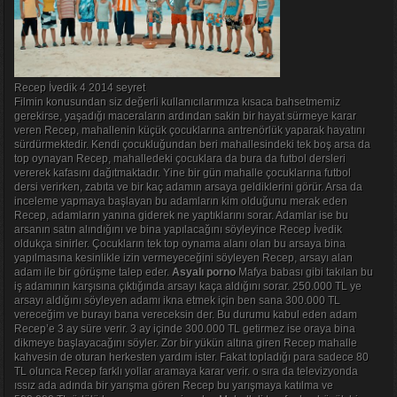
Recep İvedik 4 2014 seyret
Filmin konusundan siz değerli kullanıcılarımıza kısaca bahsetmemiz
gerekirse, yaşadığı maceraların ardından sakin bir hayat sürmeye karar
veren Recep, mahallenin küçük çocuklarına antrenörlük yaparak hayatını
sürdürmektedir. Kendi çocukluğundan beri mahallesindeki tek boş arsa da
top oynayan Recep, mahalledeki çocuklara da bura da futbol dersleri
vererek kafasını dağıtmaktadır. Yine bir gün mahalle çocuklarına futbol
dersi verirken, zabıta ve bir kaç adamın arsaya geldiklerini görür. Arsa da
inceleme yapmaya başlayan bu adamların kim olduğunu merak eden
Recep, adamların yanına giderek ne yaptıklarını sorar. Adamlar ise bu
arsanın satın alındığını ve bina yapılacağını söyleyince Recep İvedik
oldukça sinirler. Çocukların tek top oynama alanı olan bu arsaya bina
yapılmasına kesinlikle izin vermeyeceğini söyleyen Recep, arsayı alan
adam ile bir görüşme talep eder.
Asyalı porno
Mafya babası gibi takılan bu
iş adamının karşısına çıktığında arsayı kaça aldığını sorar. 250.000 TL ye
arsayı aldığını söyleyen adamı ikna etmek için ben sana 300.000 TL
vereceğim ve burayı bana vereceksin der. Bu durumu kabul eden adam
Recep’e 3 ay süre verir. 3 ay içinde 300.000 TL getirmez ise oraya bina
dikmeye başlayacağını söyler. Zor bir yükün altına giren Recep mahalle
kahvesin de oturan herkesten yardım ister. Fakat topladığı para sadece 80
TL olunca Recep farklı yollar aramaya karar verir. o sıra da televizyonda
ıssız ada adında bir yarışma gören Recep bu yarışmaya katılma ve