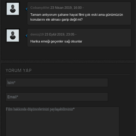
CobanyAfet
23 Nisan 2019, 16:00 -
Tamam anlıyorum şahane hayat filmi çok eski ama günümüzün
konularını ele alması garip değil mi?
denizj19
23 Eylül 2019, 23:05 -
Harika emeği geçenler sağ olsunlar
YORUM YAP