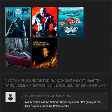
3 YORUM BULUNMAKTADIR: " ŞAHANE HAYAT 1946 TEK
PARÇA IZLE – FANTASTIK AILE KONULU AMERIKAN FILMI "
EdaGl15545917
4 Aralık 2018, 11:28 -
Aklımıza her zaman Şahane Hayat diyince bu film gelmiyor mu.
Çok eski ve efsane bir filmdir kendisi