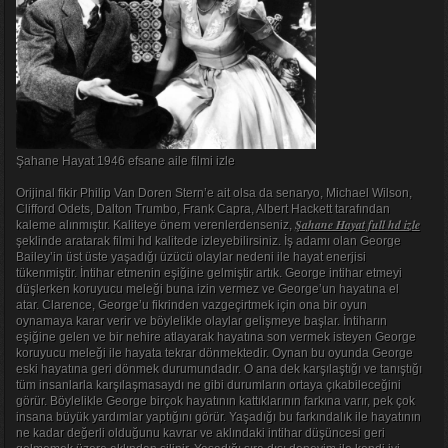
Şahane Hayat 1946 efsane aile filmi izle
Orijinal fikir Philip Van Doren Stern’e ait olsa da senaryo, Michael Wilson,
Clifford Odets, Dalton Trumbo, Frank Capra, Albert Hackett tarafından
Şahane Hayat full hd izle
kaleme alınmıştır. Kaliteye önem verenlerdenseniz,
şeklinde aratarak filmi hd kalitede izleyebilirsiniz. İş adamı olan George
Bailey’in üst üste yaşadığı üzücü olaylar nedeni ile hayat enerjisi
tükenmiştir. İntihar etmenin eşiğine gelmiştir artık. George intihar etmeyi
düşlerken koruyucu meleği buna izin vermez ve George’un hayatına el
atar. Clarence, George’u fikrinden vazgeçirtmek için ona bir oyun
oynamaya karar verir ve böylelikle olaylar gelişmeye başlar. İntiharın
eşiğine gelen ve bir nehire atlayarak hayatına son vermek isteyen George
koruyucu meleği ile hayata tekrar dönmektedir. Oynan bu oyunda George
eski hayatına geri dönmek durumundadır. O ana dek karşılaştığı ve tanıştığı
tüm insanlarla karşılaşmasaydı ne gibi durumların ortaya çıkabileceğini
görür. Böylelikle George birçok hayatının kattıklarının farkına varır, pek çok
insana büyük yardımlar yaptığını görür. Yaşadığı bu farkındalık ile hayatının
ne kadar değerli olduğunu kavrar ve aklındaki intihar düşüncesi geri