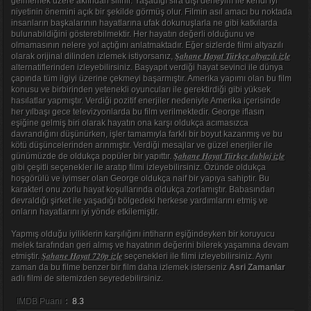
gelmemek üzere aklından silinir. Yaşadığı sıra dışı deneyim ile kendi iyi
niyetinin önemini açık bir şekilde görmüş olur. Filmin asıl amacı bu noktada
insanların başkalarının hayatlarına ufak dokunuşlarla ne gibi katkılarda
bulunabildiğini gösterebilmektir. Her hayatın değerli olduğunu ve
olmamasının nelere yol açtığını anlatmaktadır. Eğer sizlerde filmi altyazılı
Şahane Hayat Türkçe altyazılı izle
olarak orijinal dilinden izlemek istiyorsanız,
alternatiflerinden izleyebilirsiniz. Başyapıt verdiği hayat sevinci ile dünya
çapında tüm ilgiyi üzerine çekmeyi başarmıştır. Amerika yapımı olan bu film
konusu ve birbirinden yetenekli oyuncuları ile gerektirdiği gibi yüksek
hasılatlar yapmıştır. Verdiği pozitif enerjiler nedeniyle Amerika içerisinde
her yılbaşı gece televizyonlarda bu film verilmektedir. George iflasın
eşiğine gelmiş biri olarak hayatın ona karşı oldukça acımasızca
davrandığını düşünürken, işler tamamıyla farklı bir boyut kazanmış ve bu
kötü düşüncelerinden arınmıştır. Verdiği mesajlar ve güzel enerjiler ile
Şahane Hayat Türkçe dublaj izle
günümüzde de oldukça popüler bir yapıttır.
gibi çeşitli seçenekler ile aratıp filmi izleyebilirsiniz. Özünde oldukça
hoşgörülü ve iyimser olan George oldukça naif bir yapıya sahiptir. Bu
karakteri onu zorlu hayat koşullarında oldukça zorlamıştır. Babasından
devraldığı şirket ile yaşadığı bölgedeki herkese yardımlarını etmiş ve
onların hayatlarını iyi yönde etkilemiştir.
Yapmış olduğu iyiliklerin karşılığını intiharın eşiğindeyken bir koruyucu
melek tarafından geri almış ve hayatının değerini bilerek yaşamına devam
Şahane Hayat 720p izle
etmiştir.
seçenekleri ile filmi izleyebilirsiniz. Aynı
zaman da bu filme benzer bir film daha izlemek isterseniz
Asri Zamanlar
adlı filmi de sitemizden seyredebilirsiniz.
IMDB Puanı
:
8.3