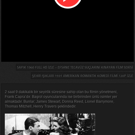
SAPIK 1960 FULL HD IZLE – EFSANE TECAVÜZ SUÇLARINI KINAYAN FILM SERISI
ŞEHIR IŞIKLARI 1931 AMERIKAN ROMANTIK KOMEDI FILMI 720P IZLE
2 saat 9 dakikalık bir seyirlik süresine sahip olan bu filmin yönetmeni,
Frank Capra’dır. Başrol oyuncularında ise birbirinden ünlü isimler yer
almaktadır. Bunlar; James Stewart, Donna Reed, Lionel Barrymore,
Thomas Mitchell, Henry Travers şeklindedir.