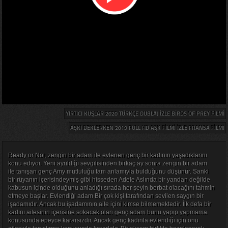
YIRTICI KUŞLAR 2020 TÜRKÇE DUBLAJ IZLE BIRDS OF PREY FILMI
AŞKI BEKLERKEN 2019 FULL HD AŞK FILMI IZLE FRANSA FILMI
Ready or Not, zengin bir adam ile evlenen genç bir kadının yaşadıklarını
konu ediyor. Yeni ayrıldığı sevgilisinden birkaç ay sonra zengin bir adam
ile tanışan genç Amy mutluluğu tam anlamıyla bulduğunu düşünür. Sanki
bir rüyanın içerisindeymiş gibi hisseden Adele Aslında bir yandan değilde
kabusun içinde olduğunu anladığı sırada her şeyin berbat olacağını tahmin
etmeye başlar. Evlendiği adam Bir çok kişi tarafından sevilen saygın bir
işadamıdır. Ancak bu işadamının aile içini kimse bilmemektedir. İlk defa bir
kadını ailesinin içerisine sokacak olan genç adam bunu yapıp yapmama
konusunda epeyce kararsızdır. Ancak genç kadınla evlendiği için onu