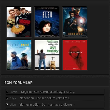
SON YORUMLAR
Keşki boksde Azerbaycanla aynı kalsay.
Ramin:
Nedennnn ikinci bir bölüm yok filim ç.
Tolga:
İzlemeyin oğlum ben kusmaya gidiyorum.
Uğur: