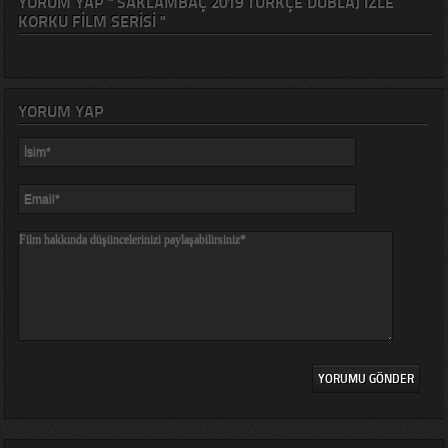
YORUM YAP " SAKLAMBAÇ 2019 TÜRKÇE DUBLAJ IZLE
KORKU FILM SERISI "
YORUM YAP