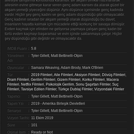
ailesiyle tanıştırma konusunda kararlıdır. Bir akşam birlikte hazırlanarak
ailesinin evine gitmeye karar veren genç adam karısını da alarak güzel bir
akşam yemeği yiyeceğini düşünür. Aynı düşünce içerisinde genç kadında
vardır. Hiçbir şey genç kadını ve genç adamı düşündüğü gibi olmayacaktır.
Genç kadının sıradan bir akşam yemeği olarak düşündüğü bu davet,
insanların hayatta kalmak için mücadele ettiği korkunç bir savaşa dönüşür.
Evden kaçmak için elinden ne geliyorsa yapmaya çalışan genç kadın bir
türlü evden kaçmayı başaramaz ve evin içinde saklanmaya çalışır. Hiçbir
şey düşündüğü gibi değildir ve olmayacaktır da.
IMDB Puanı
:
5.8
Yönetmen
:
Tyler Gillett, Matt Bettinelli-Olpin
Adı
Oyuncular
:
Samara Weaving, Adam Brody, Mark O'Brien
Tür
:
2019 Filmleri
,
Aile Filmleri
,
Aksiyon Filmleri
,
Dövüş Filmleri
,
Dram Filmleri
,
Gerilim Filmleri
,
Gizem Filmleri
,
Korku Filmleri
,
Macera
Filmleri
,
Netflix Filmleri
,
Psikolojik Gerilim
,
Sonu Şaşırtan Filmler
,
Suç
Filmleri
,
Tavsiye Edilen Filmler
,
Türkçe Dublaj Filmler
,
Vizyondaki Filmler
Yapımcı
:
Tyler Gillett, Matt Bettinelli-Olpin
Yapım Yılı
:
2019 - Amerika Birleşik Devletleri
Senaryo
:
Tyler Gillett, Matt Bettinelli-Olpin
Vizyon Tarihi
:
11 Ekim 2019
Süre
:
101
Orjinal İsim
:
Ready or Not