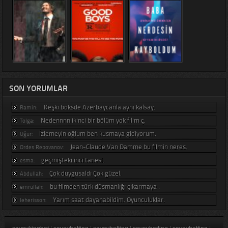
SON YORUMLAR
Keşki boksde Azerbaycanla aynı kalsay.
Ramin:
Nedennnn ikinci bir bölüm yok filim ç.
Tolga:
İzlemeyin oğlum ben kusmaya gidiyorum.
Uğur:
Jean-Claude Van Damme bu filmin neres.
Ordes Repovanov:
geçmişteki inci tanesi.
esma:
Çok duygusaldı Çok güzel.
Abdullah:
bu filmden türk düsmanlığı çıkarmaya .
emrullah:
Yarım saat dayanabildim. Oyunculuklar.
leherisson: