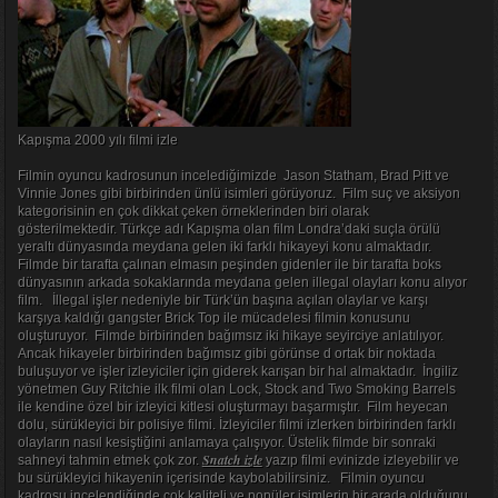
Kapışma 2000 yılı filmi izle
Filmin oyuncu kadrosunun incelediğimizde Jason Statham, Brad Pitt ve
Vinnie Jones gibi birbirinden ünlü isimleri görüyoruz. Film suç ve aksiyon
kategorisinin en çok dikkat çeken örneklerinden biri olarak
gösterilmektedir. Türkçe adı Kapışma olan film Londra’daki suçla örülü
yeraltı dünyasında meydana gelen iki farklı hikayeyi konu almaktadır.
Filmde bir tarafta çalınan elmasın peşinden gidenler ile bir tarafta boks
dünyasının arkada sokaklarında meydana gelen illegal olayları konu alıyor
film. İllegal işler nedeniyle bir Türk’ün başına açılan olaylar ve karşı
karşıya kaldığı gangster Brick Top ile mücadelesi filmin konusunu
oluşturuyor. Filmde birbirinden bağımsız iki hikaye seyirciye anlatılıyor.
Ancak hikayeler birbirinden bağımsız gibi görünse d ortak bir noktada
buluşuyor ve işler izleyiciler için giderek karışan bir hal almaktadır. İngiliz
yönetmen Guy Ritchie ilk filmi olan Lock, Stock and Two Smoking Barrels
ile kendine özel bir izleyici kitlesi oluşturmayı başarmıştır. Film heyecan
dolu, sürükleyici bir polisiye filmi. İzleyiciler filmi izlerken birbirinden farklı
olayların nasıl kesiştiğini anlamaya çalışıyor. Üstelik filmde bir sonraki
Snatch izle
sahneyi tahmin etmek çok zor.
yazıp filmi evinizde izleyebilir ve
bu sürükleyici hikayenin içerisinde kaybolabilirsiniz. Filmin oyuncu
kadrosu incelendiğinde çok kaliteli ve popüler isimlerin bir arada olduğunu