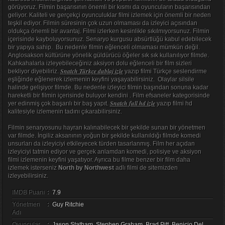
görüyoruz. Filmin başarısının önemli bir kısmı da oyuncuların başarısından
geliyor. Kaliteli ve gerçekçi oyunculuklar filmi izlemek için önemli bir neden
teşkil ediyor. Filmin süresinin çok uzun olmaması da izleyici açısından
oldukça önemli bir avantaj. Filmi izlerken kesinlikle sıkılmıyorsunuz. Filmin
içerisinde kayboluyorsunuz. Senaryo kurgusu absürtlüğü kabul edebilecek
bir yapıya sahip. Bu nedenle filmin eğlenceli olmaması mümkün değil.
Anglosakson kültürüne yönelik güldürücü öğeler sık sık kullanılıyor filmde.
Kahkahalarla izleyebileceğiniz aksiyon dolu eğlenceli bir film sizleri
Snatch Türkçe dublaj izle
bekliyor diyebiliriz.
yazıp filmi Türkçe seslendirme
eşliğinde eğlenerek izlemenin keyfini yaşayabilirsiniz. Olaylar silsile
halinde gelişiyor filmde. Bu nedenle izleyici filmin başından sonuna kadar
hareketli bir filmin içerisinde buluyor kendini . Film efsaneler kategorisinde
Snatch full hd izle
yer edinmiş çok başarılı bir baş yapıt.
yazıp filmi hd
kalitesiyle izlemenin tadını çıkarabilirsiniz.
Filmin senaryosunu hayran kalınabilecek bir şekilde sunan bir yönetmen
var filmde. İngiliz aksanının yoğun bir şekilde kullanıldığı filmde komedi
unsurları da izleyiciyi etkileyecek türden tasarlanmış. Film her açıdan
izleyiciyi tatmin ediyor ve gerçek anlamdan komedi, polisiye ve aksiyon
filmi izlemenin keyfini yaşatıyor. Ayrıca bu filme benzer bir film daha
izlemek isterseniz
North by Northwest
adlı filmi de sitemizden
izleyebilirsiniz.
IMDB Puanı
:
7.9
Yönetmen
:
Guy Ritchie
Adı
Oyuncular
:
Jason Statham, Stephen Graham, Brad Pitt, Benicio Del