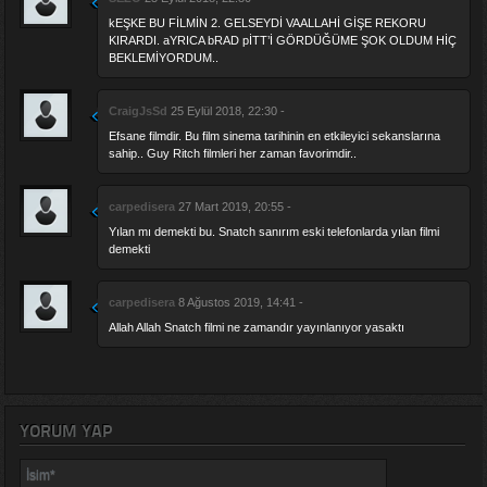
kEŞKE BU FİLMİN 2. GELSEYDİ VAALLAHİ GİŞE REKORU
KIRARDI. aYRICA bRAD pİTT’İ GÖRDÜĞÜME ŞOK OLDUM HİÇ
BEKLEMİYORDUM..
CraigJsSd
25 Eylül 2018, 22:30 -
Efsane filmdir. Bu film sinema tarihinin en etkileyici sekanslarına
sahip.. Guy Ritch filmleri her zaman favorimdir..
carpedisera
27 Mart 2019, 20:55 -
Yılan mı demekti bu. Snatch sanırım eski telefonlarda yılan filmi
demekti
carpedisera
8 Ağustos 2019, 14:41 -
Allah Allah Snatch filmi ne zamandır yayınlanıyor yasaktı
YORUM YAP