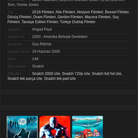
Toro, Vinnie Jones
Tür
:
2018 Filmleri
,
Aile Filmleri
,
Aksiyon Filmleri
,
Boxset Filmler
,
Dövüş Filmleri
,
Dram Filmleri
,
Gerilim Filmleri
,
Macera Filmleri
,
Suç
Filmleri
,
Tavsiye Edilen Filmler
,
Türkçe Dublaj Filmler
Yapımcı
:
Angad Paul
Yapım Yılı
:
2000 - Amerika Birleşik Devletleri
Senaryo
:
Guy Ritchie
Vizyon Tarihi
:
19 Haziran 2000
Süre
:
148
Orjinal İsim
:
Snatch
Etiketler
:
Snatch 2000 izle
,
Snatch 720p izle
,
Snatch full hd izle
,
Snatch tek parça izle
,
Snatch tek part izle