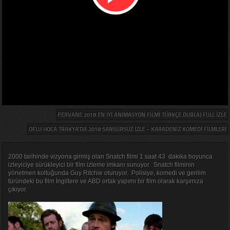
PERVANE 2018 EN IYI ANIMASYON FILMI TÜRKÇE DUBLAJ FULL IZLE
OFLU HOCA TRAKYA’DA 2018 SANSÜRSÜZ IZLE – KARADENIZ KOMEDI FILMLERI
2000 tarihinde vizyona girmiş olan Snatch filmi 1 saat 43 dakika boyunca
izleyiciye sürükleyici bir film izleme imkanı sunuyor. Snatch filminin
yönetmen koltuğunda Guy Ritchie oturuyor. Polisiye, komedi ve gerilim
türündeki bu film İngiltere ve ABD ortak yapımı bir film olarak karşımıza
çıkıyor.