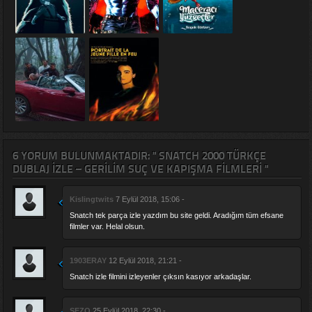
6 YORUM BULUNMAKTADIR: " SNATCH 2000 TÜRKÇE
DUBLAJ IZLE – GERILIM SUÇ VE KAPIŞMA FILMLERI "
Kislingtwits
7 Eylül 2018, 15:06 -
Snatch tek parça izle yazdım bu site geldi. Aradığım tüm efsane
filmler var. Helal olsun.
1903ERAY
12 Eylül 2018, 21:21 -
Snatch izle filmini izleyenler çıksın kasıyor arkadaşlar.
SEZO
25 Eylül 2018, 22:30 -