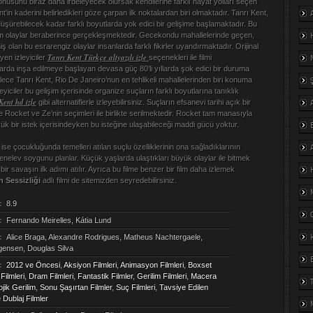
konusunu biraz daha irdeleyecek olursak kendilerine farklı hayat yolları seçen
’in kaderini belirledikleri göze çarpan ilk noktalardan biri olmaktadır. Tanrı Kent,
 düşürebilecek kadar farklı boyutlarda yok edici bir gelişime başlamaktadır. Bu
e tüm olaylar beraberince gerçekleşmektedir. Gecekondu mahallelerinde geçen,
ş olan bu esrarengiz olaylar insanlarda farklı fikirler uyandırmaktadır. Orijinal
Tanrı Kent Türkçe altyazılı izle
yen izleyiciler
seçenekleri ile filmi
 yıllarda inşa edilmeye başlayan devasa güç 80’li yıllarda şok edici bir duruma
ece Tanrı Kent, Rio De Janeiro’nun en tehlikeli mahallelerinden biri konuma
eyiciler bu gelişim içerisinde organize suçların farklı boyutlarına tanıklık
Kent hd izle
gibi alternatiflerle izleyebilirsiniz. Suçların efsanevi tarihi açık bir
 Rocket ve Ze’nin seçimleri ile birlikte serilmektedir. Rocket tam manasıyla
üyük bir istek içerisindeyken bu isteğine ulaşabileceği maddi gücü yoktur.
ise çocukluğunda temelleri atılan suçlu özelliklerinin ona sağladıklarının
enelev soygunu planlar. Küçük yaşlarda ulaştıkları büyük olaylar ile bitmek
r savaşın ilk adımı atılır. Ayrıca bu filme benzer bir film daha izlemek
n Sessizliği
adlı filmi de sitemizden seyredebilirsiniz.
:
8.9
:
Fernando Meirelles, Kátia Lund
:
Alice Braga, Alexandre Rodrigues, Matheus Nachtergaele,
ensen, Douglas Silva
:
2012 ve Öncesi
,
Aksiyon Filmleri
,
Animasyon Filmleri
,
Boxset
Filmleri
,
Dram Filmleri
,
Fantastik Filmler
,
Gerilim Filmleri
,
Macera
ojik Gerilim
,
Sonu Şaşırtan Filmler
,
Suç Filmleri
,
Tavsiye Edilen
 Dublaj Filmler