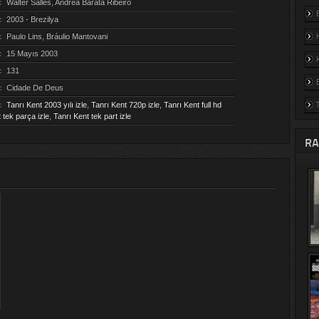
:
Walter Salles, Andrea Barata Ribeiro
:
2003 - Brezilya
:
Paulo Lins, Bráulio Mantovani
:
15 Mayıs 2003
:
131
:
Cidade De Deus
:
Tanrı Kent 2003 yılı izle
,
Tanrı Kent 720p izle
,
Tanrı Kent full hd
 tek parça izle
,
Tanrı Kent tek part izle
RA