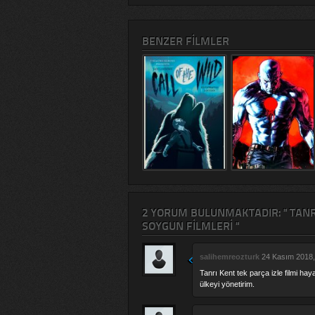
BENZER FILMLER
2 YORUM BULUNMAKTADIR: " TANRI
SOYGUN FILMLERI "
salihemreozturk
24 Kasım 2018,
Tanrı Kent tek parça izle filmi ha
ülkeyi yönetirim.