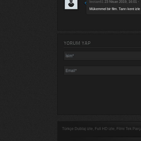
leotan61
23 Nisan 2019, 16:01 -
Mükemmel bir film. Tanrı kent iz
YORUM YAP
Türkçe Dublaj izle, Full HD izle, Filmi Tek Par