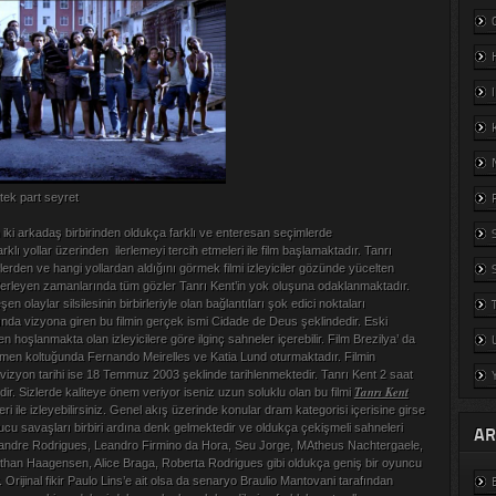
 tek part seyret
n iki arkadaş birbirinden oldukça farklı ve enteresan seçimlerde
rklı yollar üzerinden ilerlemeyi tercih etmeleri ile film başlamaktadır. Tanrı
erden ve hangi yollardan aldığını görmek filmi izleyiciler gözünde yücelten
 ilerleyen zamanlarında tüm gözler Tanrı Kent’in yok oluşuna odaklanmaktadır.
 olaylar silsilesinin birbirleriyle olan bağlantıları şok edici noktaları
ında vizyona giren bu filmin gerçek ismi Cidade de Deus şeklindedir. Eski
 hoşlanmakta olan izleyicilere göre ilginç sahneler içerebilir. Film Brezilya’ da
tmen koltuğunda Fernando Meirelles ve Katia Lund oturmaktadır. Filmin
 vizyon tarihi ise 18 Temmuz 2003 şeklinde tarihlenmektedir. Tanrı Kent 2 saat
Tanrı Kent
r. Sizlerde kaliteye önem veriyor iseniz uzun soluklu olan bu filmi
i ile izleyebilirsiniz. Genel akış üzerinde konular dram kategorisi içerisine girse
ucu savaşları birbiri ardına denk gelmektedir ve oldukça çekişmeli sahneleri
AR
xandre Rodrigues, Leandro Firmino da Hora, Seu Jorge, MAtheus Nachtergaele,
than Haagensen, Alice Braga, Roberta Rodrigues gibi oldukça geniş bir oyuncu
. Orijinal fikir Paulo Lins’e ait olsa da senaryo Braulio Mantovani tarafından