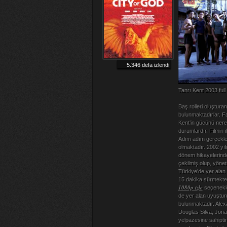
5.346 defa izlendi
Tanrı Kent 2003 full
Baş rolleri oluştura
bulunmaktadırlar. Fa
Kent’in gücünü nerel
durumlardır. Filmin
Adım adım gerçekleşen
olmaktadır. 2002 yıl
dönem hikayelerinden
çekilmiş olup, yöne
Türkiye’de yer alan
15 dakika sürmektedi
1080p izle
seçenekler
de yer alan uyuştur
bulunmaktadır. Ale
Douglas Silva, Jona
yelpazesine sahiptir