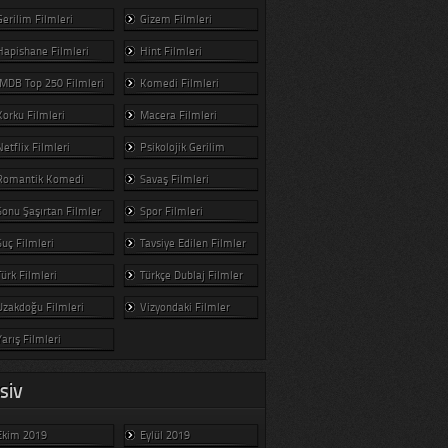
Gerilim Filmleri
Gizem Filmleri
Hapishane Filmleri
Hint Filmleri
IMDB Top 250 Filmleri
Komedi Filmleri
Korku Filmleri
Macera Filmleri
Netflix Filmleri
Psikolojik Gerilim
Romantik Komedi
Savaş Filmleri
Sonu Şaşırtan Filmler
Spor Filmleri
Suç Filmleri
Tavsiye Edilen Filmler
Türk Filmleri
Türkçe Dublaj Filmler
Uzakdoğu Filmleri
Vizyondaki Filmler
Yarış Filmleri
SIV
Ekim 2019
Eylül 2019