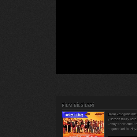
FILM BILGILERI
Dram kategorisinde y
yıllardan 80’li yıll
konuyu belirlemekted
seçenekleri ile izleye