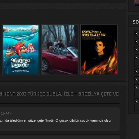
SO
 KENT 2003 TÜRKÇE DUBLAJ IZLE – BREZILYA ÇETE VE
 16:44 -
yatımda izlediğim en güzel çete filmidir. O çocuk gibi bir çocuk yanımda olsun