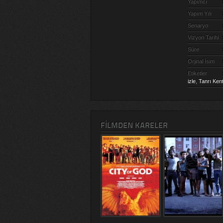
Yapımcı
Yapım Yılı
Senaryo
Vizyon Tarihi
Süre
Orjinal İsim
Etiketler
izle
,
Tanrı Kent
FILMDEN KARELER