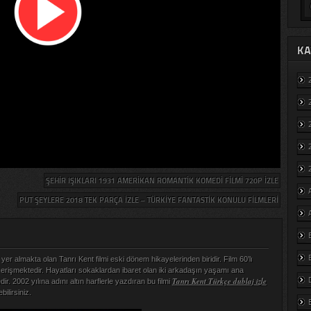
KA
ŞEHIR IŞIKLARI 1931 AMERIKAN ROMANTIK KOMEDI FILMI 720P IZLE
PUT ŞEYLERE 2018 TEK PARÇA IZLE – TÜRKIYE FANTASTIK KONULU FILMLERI
er almakta olan Tanrı Kent filmi eski dönem hikayelerinden biridir. Film 60’lı
ara erişmektedir. Hayatları sokaklardan ibaret olan iki arkadaşın yaşamı ana
Tanrı Kent Türkçe dublaj izle
ir. 2002 yılına adını altın harflerle yazdıran bu filmi
bilirsiniz.