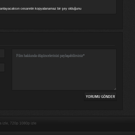
le anlayacaksın cesaretin kopyalanamaz bir şey olduğunu
ça izle, 720p 1080p izle