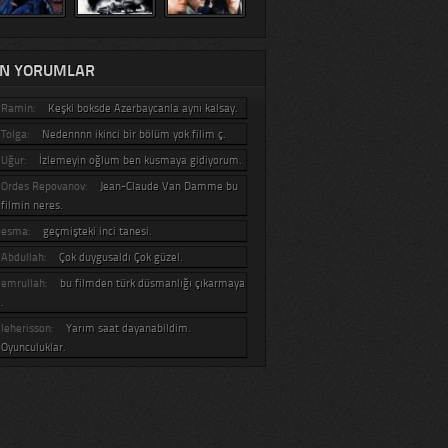
N YORUMLAR
Ramin:
Keşki boksde Azerbaycanla aynı kalsay.
Tolga:
Nedennnn ikinci bir bölüm yok filim ç.
Uğur:
İzlemeyin oğlum ben kusmaya gidiyorum.
Ordes Repovanov:
Jean-Claude Van Damme bu
filmin neres.
esma:
geçmişteki inci tanesi.
Abdullah:
Çok duygusaldı Çok güzel.
emrullah:
bu filmden türk düsmanlığı çıkarmaya
.
leherisson:
Yarım saat dayanabildim.
Oyunculuklar.