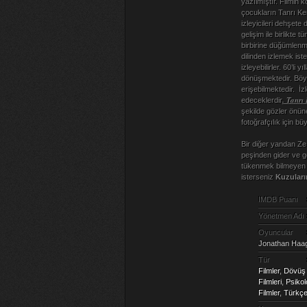
yazılmıştır. Filmin 
çocukların Tanrı Kent
izleyicileri dehşete
gelişim ile birlikt
birbirine düğümlenmi
dilinden izlemek iste
izleyebilirler. 60’li
dönüşmektedir. Böyl
erişebilmektedir. İzl
. Tanrı 
edeceklerdir
şekilde gözler önüne
fotoğrafçılık için b
Bir diğer yandan Ze 
peşinden gider ve g
tükenmek bilmeyen bi
isterseniz
Kuzuları
IMDB Puanı
Yönetmen Adı
Oyuncular
Jonathan Haag
Tür
Filmler
,
Dövüş 
Filmleri
,
Psikol
Filmler
,
Türkçe