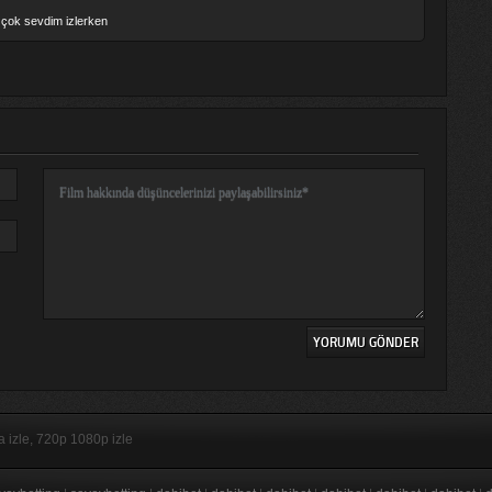
 çok sevdim izlerken
ça izle, 720p 1080p izle