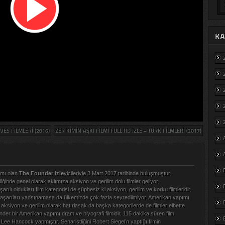
KA
VES FILMLERI (2016)
ZER KIMIN AŞKI FILMI FULL HD İZLE – TÜRK FILMLERI (2017)
ımı olan
The Founder izle
yicileriyle 3 Mart 2017 tarihinde buluşmuştur.
diğinde genel olarak aklımıza aksiyon ve gerilim dolu filmler geliyor.
arılı oldukları film kategorisi de şüphesiz ki aksiyon, gerilim ve korku filmleridir.
başarıları yadsınamasa da ülkemizde çok fazla seyredilmiyor. Amerikan yapımı
r aksiyon ve gerilim olarak hatırlasak da başka kategorilerde de filmler elbette
der bir Amerikan yapımı dram ve biyografi filmidir. 115 dakika süren film
Lee Hancock yapmıştır. Senaristliğini Robert Siegel’n yaptığı filmin