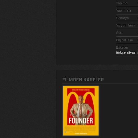
Yapımcı
Yapım Yılı
Senaryo
Vizyon Tarihi
Süre
Orjinal İsim
Etiketler
türkçe altyazı 
FILMDEN KARELER