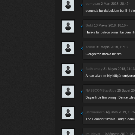
cumycan
2 Mart 2018, 20:42 -
sonunda burda buldum bu filmi site
Bukt
13 Mayıs 2018, 18:16 -
Harika bir patron olma fikri olan 
semih
31 Mayıs 2018, 11:13 -
Gerçekten harika bir film
fatih ersoy
31 Mayıs 2018, 11:13
Aman allah ım ikiyi düşünemiyorum
NASSCOMStartUps
25 Şubat 20
Başarılı bir film olmuş. Bence izl
jstcwarrior
5 Ağustos 2019, 15:34
The Founder filminin Türkçe adını 
im_Never_
10 Ağustos 2019, 13:2