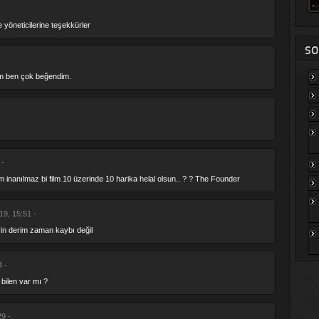
 yöneticilerine teşekkürler
SO
film ben çok beğendim.
 -
 inanılmaz bi film 10 üzerinde 10 harika helal olsun.. ? ? The Founder
19, 15:51 -
eyin derim zaman kaybı değil
 -
bilen var mı ?
9 -