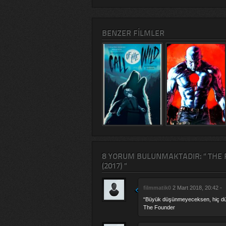
BENZER FILMLER
8 YORUM BULUNMAKTADIR: " THE 
(2017) "
filmmatik0
2 Mart 2018, 20:42 -
“Büyük düşünmeyeceksen, hiç d
The Founder