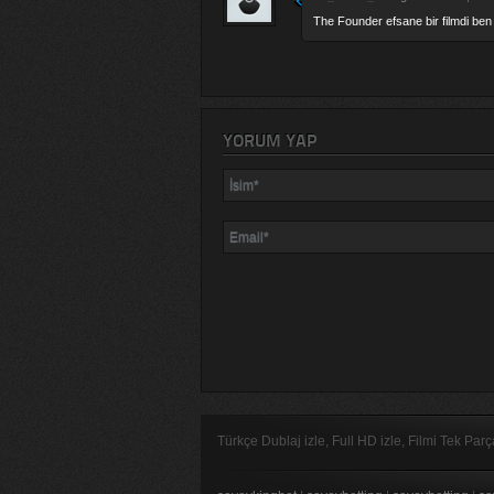
The Founder efsane bir filmdi ben
YORUM YAP
Türkçe Dublaj izle, Full HD izle, Filmi Tek Par