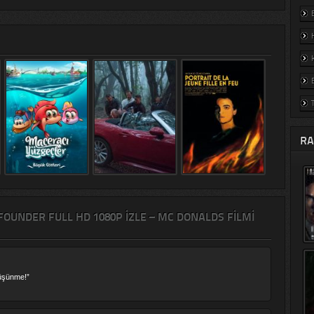
RA
FOUNDER FULL HD 1080P İZLE – MC DONALDS FILMI
üşünme!”