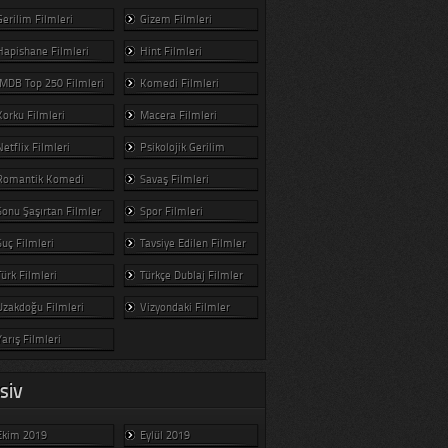
Gerilim Filmleri
Gizem Filmleri
Hapishane Filmleri
Hint Filmleri
IMDB Top 250 Filmleri
Komedi Filmleri
Korku Filmleri
Macera Filmleri
Netflix Filmleri
Psikolojik Gerilim
Romantik Komedi
Savaş Filmleri
Sonu Şaşırtan Filmler
Spor Filmleri
Suç Filmleri
Tavsiye Edilen Filmler
Türk Filmleri
Türkçe Dublaj Filmler
Uzakdoğu Filmleri
Vizyondaki Filmler
Yarış Filmleri
SIV
Ekim 2019
Eylül 2019