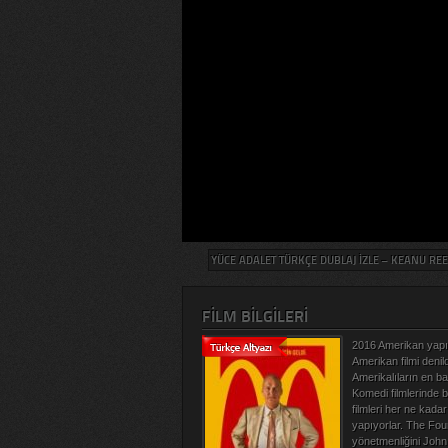
YÜCE ADALET TÜRKÇE DUBLAJ İZLE – KEANU REE
FILM BILGILERI
2016 Amerikan yap
Amerikan filmi denil
Amerikalıların en baş
Komedi filmlerinde 
filmleri her ne kada
yapıyorlar. The Foun
yönetmenliğini John 