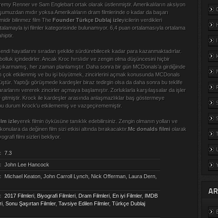
eremy Renner ve Sam Englebart ortak olarak üstlenmiştir. Amerikalıların aksiyon
luşumuzdan mıdır yoksa Amerikalıların dram filmlerinde o kadar da başarı
idir bilinmez film The
Founder Türkçe Dublaj izle
yicilerin verdikleri
talamayla iyi filmler kategorisinde bulunamıyor. 6,4 puan ortalamasıyla ortalama
hiptir.
kendi hayatlarını sıradan şekilde sürdürebilecek kadar para kazanmaktadırlar.
 bolluk içindedirler. Ancak Kroc hırslıdır ve zengin olma düşüncesini hiçbir
ıkarmamış, her zaman planlamıştır. Daha sonra bir gün MCDonals’a girdiğinde
en çok etkilenmiş ve bu işi büyütmek, zincirlerini açmak konusunda MCDonals
ştür. Yaptığı görüşmede kardeşler biraz tedirgin olsa da daha sonra bu teklife
rlarını vererek zincirler açmaya başlamıştır. Zorluklarla karşılaşsalar da işler
e gitmiştir. Krock ile kardeşler arasında anlaşmazlıklar baş göstermeye
bu durum Krock’u etkilememiş ve vazgeçirememiştir.
lm izle
yerek filmin öyküsüne tanıklık edebilirsiniz. Zengin olmanın yolları ve
 konulara da değinen film sizi etkisi altında bırakacaktır.
Mc donalds filmi
olarak
grafi filmi sizleri bekliyor.
:
7.3
:
John Lee Hancock
:
Michael Keaton, John Carroll Lynch, Nick Offerman, Laura Dern,
AR
:
2017 Filmleri
,
Biyografi Filmleri
,
Dram Filmleri
,
En iyi Filmler
,
IMDB
ri
,
Sonu Şaşırtan Filmler
,
Tavsiye Edilen Filmler
,
Türkçe Dublaj