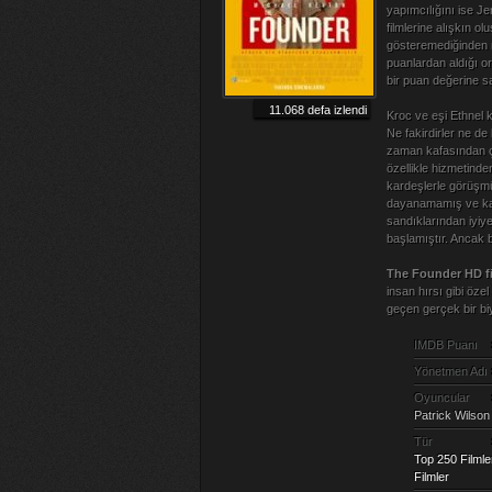
yapımcılığını ise J
filmlerine alışkın o
gösteremediğinden m
puanlardan aldığı or
bir puan değerine sa
11.068 defa izlendi
Kroc ve eşi Ethnel 
Ne fakirdirler ne de
zaman kafasından ç
özellikle hizmetind
kardeşlerle görüşmü
dayanamamış ve kara
sandıklarından iyiy
başlamıştır. Ancak 
The Founder HD fi
insan hırsı gibi özel
geçen gerçek bir biyo
IMDB Puanı
Yönetmen Adı
Oyuncular
Patrick Wilson
Tür
Top 250 Filmle
Filmler