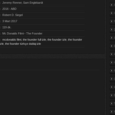
:
Jeremy Renner, Sam Englebardt
:
2016 - ABD
:
Robert D. Siegel
:
3 Mart 2017
:
119 dk.
:
Mc Donalds Filmi - The Founder
:
mcdonalds filmi
,
the founder full izle
,
the founder izle
,
the founder
izle
,
the founder türkçe dublaj izle