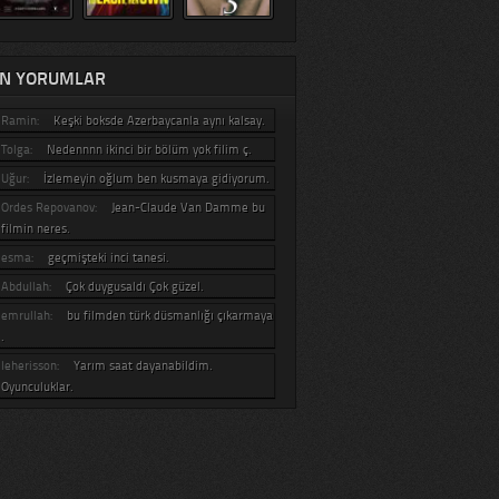
N YORUMLAR
Ramin:
Keşki boksde Azerbaycanla aynı kalsay.
Tolga:
Nedennnn ikinci bir bölüm yok filim ç.
Uğur:
İzlemeyin oğlum ben kusmaya gidiyorum.
Ordes Repovanov:
Jean-Claude Van Damme bu
filmin neres.
esma:
geçmişteki inci tanesi.
Abdullah:
Çok duygusaldı Çok güzel.
emrullah:
bu filmden türk düsmanlığı çıkarmaya
.
leherisson:
Yarım saat dayanabildim.
Oyunculuklar.