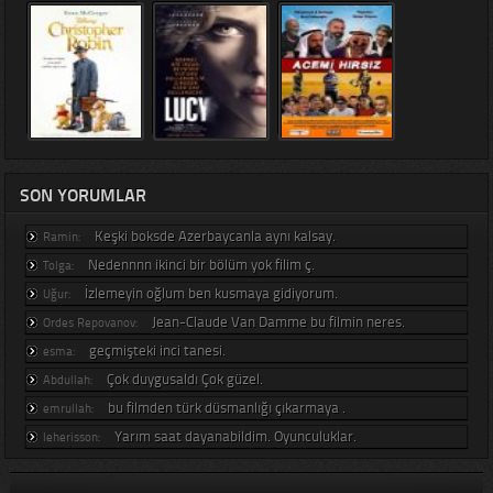
SON YORUMLAR
Keşki boksde Azerbaycanla aynı kalsay.
Ramin:
Nedennnn ikinci bir bölüm yok filim ç.
Tolga:
İzlemeyin oğlum ben kusmaya gidiyorum.
Uğur:
Jean-Claude Van Damme bu filmin neres.
Ordes Repovanov:
geçmişteki inci tanesi.
esma:
Çok duygusaldı Çok güzel.
Abdullah:
bu filmden türk düsmanlığı çıkarmaya .
emrullah:
Yarım saat dayanabildim. Oyunculuklar.
leherisson: