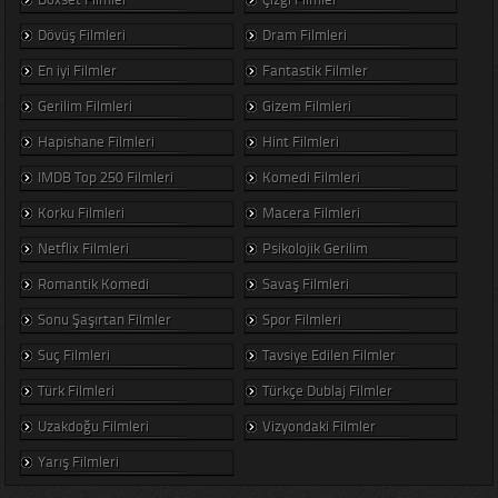
Dövüş Filmleri
Dram Filmleri
En iyi Filmler
Fantastik Filmler
Gerilim Filmleri
Gizem Filmleri
Hapishane Filmleri
Hint Filmleri
IMDB Top 250 Filmleri
Komedi Filmleri
Korku Filmleri
Macera Filmleri
Netflix Filmleri
Psikolojik Gerilim
Romantik Komedi
Savaş Filmleri
Sonu Şaşırtan Filmler
Spor Filmleri
Suç Filmleri
Tavsiye Edilen Filmler
Türk Filmleri
Türkçe Dublaj Filmler
Uzakdoğu Filmleri
Vizyondaki Filmler
Yarış Filmleri