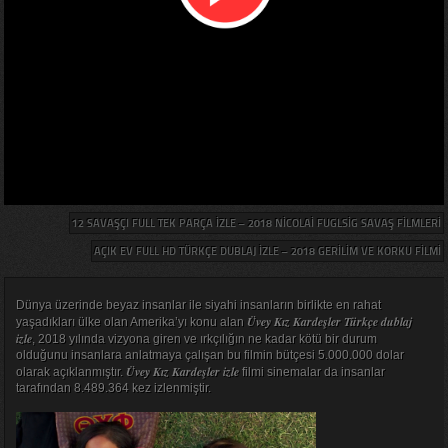
12 SAVAŞÇI FULL TEK PARÇA IZLE – 2018 NICOLAI FUGLSIG SAVAŞ FILMLERI
AÇIK EV FULL HD TÜRKÇE DUBLAJ IZLE – 2018 GERILIM VE KORKU FILMI
Dünya üzerinde beyaz insanlar ile siyahi insanların birlikte en rahat
Üvey Kız Kardeşler Türkçe dublaj
yaşadıkları ülke olan Amerika’yı konu alan
izle
, 2018 yılında vizyona giren ve ırkçılığın ne kadar kötü bir durum
olduğunu insanlara anlatmaya çalışan bu filmin bütçesi 5.000.000 dolar
Üvey Kız Kardeşler izle
olarak açıklanmıştır.
filmi sinemalar da insanlar
tarafından 8.489.364 kez izlenmiştir.