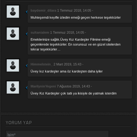
baydemir_dilara
1 Temmuz 2018, 14:05 -
Muhteşemdi keyifle izledim emeği geçen herkese teşekkürler
sultanialem
1 Temmuz 2018, 14:05 -
Emeklerinize sağlık.Üvey Kız Kardeşler Filmine emeği
geçenlerede teşekkürler. En sorunsuz ve en güzel sitelerden
tekrar teşekkürler…
Himmelstein_
2 Mart 2019, 15:43 -
Üvey kız kardeşler ama öz kardeşten daha iyiler
MarilyninYegeni
7 Ağustos 2019, 14:43 -
Üvey Kız Kardeşler çok tatlı ya ikisiyle de yatmak isterdim
YORUM YAP