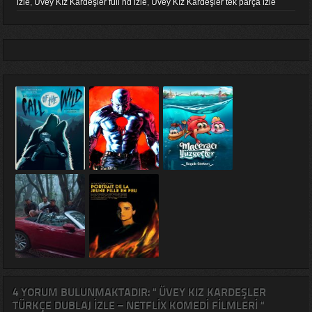
izle
,
Üvey Kız Kardeşler full hd izle
,
Üvey Kız Kardeşler tek parça izle
4 YORUM BULUNMAKTADIR: " ÜVEY KIZ KARDEŞLER
TÜRKÇE DUBLAJ IZLE – NETFLIX KOMEDI FILMLERI "