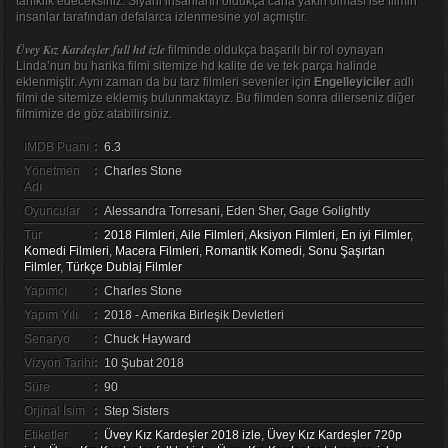
tanıklık edeceksiniz. Siyahi insanların oldukça cana yakın olması ise filmin
insanlar tarafından defalarca izlenmesine yol açmıştır.
Üvey Kız Kardeşler full hd izle
filminde oldukça başarılı bir rol oynayan
Linda’nun bu harika filmi sitemize hd kalite de ve tek parça halinde
eklenmiştir. Aynı zaman da bu tarz filmleri sevenler için
Engelleyiciler
adlı
filmi de sitemize eklemiş bulunmaktayız. Bu filmden sonra dilerseniz diğer
filmimize de göz atabilirsiniz.
IMDB Puanı
:
6.3
Yönetmen
:
Charles Stone
Adı
Oyuncular
:
Alessandra Torresani, Eden Sher, Gage Golightly
Tür
:
2018 Filmleri
,
Aile Filmleri
,
Aksiyon Filmleri
,
En iyi Filmler
,
Komedi Filmleri
,
Macera Filmleri
,
Romantik Komedi
,
Sonu Şaşırtan
Filmler
,
Türkçe Dublaj Filmler
Yapımcı
:
Charles Stone
Yapım Yılı
:
2018 - Amerika Birleşik Devletleri
Senaryo
:
Chuck Hayward
Vizyon Tarihi
:
10 Şubat 2018
Süre
:
90
Orjinal İsim
:
Step Sisters
Etiketler
:
Üvey Kız Kardeşler 2018 izle
,
Üvey Kız Kardeşler 720p