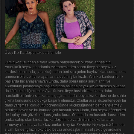
Üvey Kız Kardeşler tek part full izle
Filmin konusundan sizlere kısaca bahsedecek olursak, annesinin
Amerika’lı beyaz bir adamla evlenmesinden sonra üvey bir beyaz kız
kardeşi olan Linda, çocukluğundan beri sıra gelen haylazlıkları sonrasında
annesini bile delirtme aşamasına getirmiş bir kızdır. Yeni kız kardeşı ile ilk
başlarda hiç anlaşamayan Linda, daha sonrasında sorunlarını ve
sıkıntılarını paylaşmaya başladığında aslında beyaz kız kardeşinin o kadar
da kötü olmadığını anlar. Aynı üniversiteye başladıktan sonra daha
hareketli bir üniversite zamanı geçiren Linda, beyaz kız kardeşine de sahip
çıkma konusunda oldukça başarılı olmuştur. Okullar arası düzenlenecek bir
dans yarışması olduğunu öğrendiğinde küçüklüğünden beri dans etmeyi
oldukça seven ve bu konuda çok başarılı olan Linda, tüm beyaz öğrencileri
de toplayarak güzel bir dans grubu kurar. Okulunda en başarılı dansı eden
gruba sahip olan Linda, kız kardeşinin de yardımları ile okullar arası
Üvey Kız Kardeşler tek parça izle
turnuvaya katılmaya hak kazanırlar.
filminde
siyahi bir genç kızın okuldaki beyaz arkadaşlarını nasıl çekip çevirdiğine