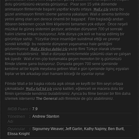
dolu görüntüsünü ekranda görüyoruz. Pixar son 15 yıllık dönemde
Wall.e izle
animasyon filmlerinde başarılı yapıtlar koydu ortaya.
yazıp bu
güzel animasyon filmini izleme şansına yakalayın. Wall.e sinema tarihinde
yerini almış olan son derece önemli bir başyapıt. Film başladığı andan
itibaren beklenen çocuk filmi klişelerini tamamen yok ediyor. Önce neşeli
müzikal ile güneş sistemini geziyor, ardından dünyanın 700 yıl sonraki
halini izleme imkanı buluyoruz. Artık dünya çok kirli ve harap edilmiş bir
görüntüye sahip. Yüzyıllar önce insanlığın suiistimal ettiği ve çevreyi
sürekli kirlettiği bu nedenle dünyanın yaşanamaz hale geldiğini
Wall.e Türkçe dublaj izle
gözlemliyoruz.
yazıp filmi Türkçe olarak izleme
imkanı bulabilirsiniz. Wall.e dünyayı temizlemekle yükümlü olan ve çalışan
tek üyedir. Wall.e’nin çöp toplamakla geçen monoton bir iş gününüzü
filmde izleme şansı buluyoruz. Dünyada geçen 700 sene içerisinde
kendine ait bir kişilik meydana getiren Wall.e gün içerisinde ilginç eşyaları
toplar ve tek arkadaşı olan hamam böceği ile oyunlar oynar.
Filmde Wall.e bir başka robota aşık olmak ve keyifli bir film seyri ortaya
Wall.e full hd izle
çıkmaktadır.
yazıp kaliteli, eğlenceli ve macera dolu bir
filmin içerisinde kendinizi bulabilirsiniz. Ayrıca bu filme benzer bir film daha
izlemek isterseniz
The General
adlı filmimize de göz atabilirsiniz.
IMDB Puanı
:
7.9
Yönetmen
:
Andrew Stanton
Adı
Oyuncular
:
Sigourney Weaver, Jeff Garlin, Kathy Najimy, Ben Burtt,
Elissa Knight