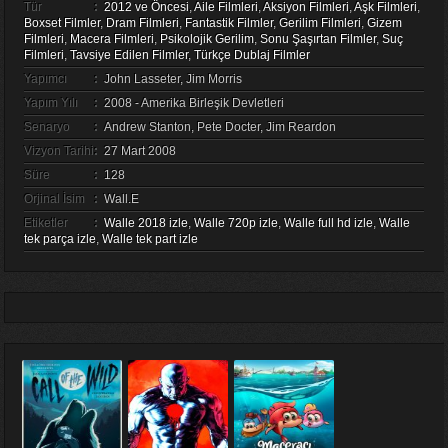
Tür
:
2012 ve Öncesi
,
Aile Filmleri
,
Aksiyon Filmleri
,
Aşk Filmleri
,
Boxset Filmler
,
Dram Filmleri
,
Fantastik Filmler
,
Gerilim Filmleri
,
Gizem
Filmleri
,
Macera Filmleri
,
Psikolojik Gerilim
,
Sonu Şaşırtan Filmler
,
Suç
Filmleri
,
Tavsiye Edilen Filmler
,
Türkçe Dublaj Filmler
Yapımcı
:
John Lasseter, Jim Morris
Yapım Yılı
:
2008 - Amerika Birleşik Devletleri
Senaryo
:
Andrew Stanton, Pete Docter, Jim Reardon
Vizyon Tarihi
:
27 Mart 2008
Süre
:
128
Orjinal İsim
:
Wall.E
Etiketler
:
Walle 2018 izle
,
Walle 720p izle
,
Walle full hd izle
,
Walle
tek parça izle
,
Walle tek part izle