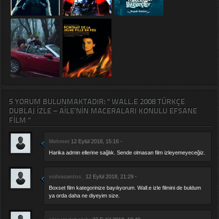
5 YORUM BULUNMAKTADIR: " WALL.E 2008 TÜRKÇE
DUBLAJ IZLE – AILE’NIN MACERALARI KONULU EFSANE
FILM "
Mehmet
12 Eylül 2018, 15:16 -
Harika admin ellerine sağlık. Sende olmasan film izleyemeyeceğiz.
vsilvasantos_
12 Eylül 2018, 21:29 -
Boxset film kategorinize bayılıyorum. Wall.e izle filmini de buldum
ya orda daha ne diyeyim size.