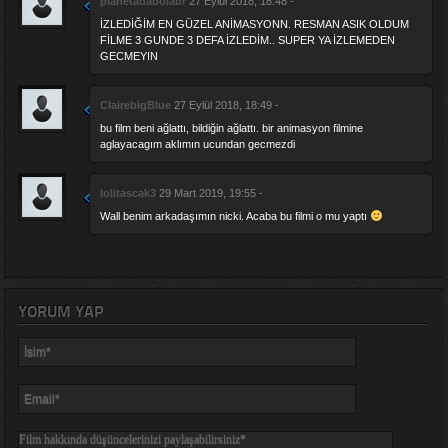
planetadabolabr
27 Eylül 2018, 18:48 -
İZLEDİĞİM EN GÜZEL ANİMASYONN. RESMAN ASIK OLDUM
FİLME 3 GUNDE 3 DEFA İZLEDİM.. SUPER YA İZLEMEDEN
GECMEYIN
ClairebigBlue
27 Eylül 2018, 18:49 -
bu film beni ağlattı, bildiğin ağlattı. bir animasyon filmine
aglayacagım aklımın ucundan gecmezdi
lolitascak3
29 Mart 2019, 19:55 -
Wall benim arkadaşımın nicki. Acaba bu filmi o mu yaptı
YORUM YAP