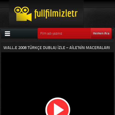
Hemen Ara
WALL.E 2008 TÜRKÇE DUBLAJ IZLE – AILE’NIN MACERALARI
KONULU EFSANE FILM