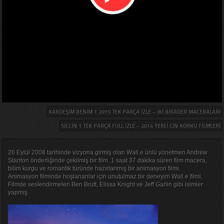
KARDEŞIM BENIM 1 2015 TEK PARÇA IZLE – İKI BIRADER MACERALARI
SICCIN 1 TEK PARÇA FULL IZLE – 2014 YERLI CIN KORKU FILMLERI
26 Eylül 2008 tarihinde vizyona girmiş olan Wall.e ünlü yönetmen Andrew
Stanton önderliğinde çekilmiş bir film. 1 saat 37 dakika süren film macera,
bilim kurgu ve romantik türünde hazırlanmış bir animasyon filmi.
Animasyon filminde hoşlananlar için unutulmaz bir deneyim Wall.e filmi.
Filmde seslendirmeleri Ben Brutt, Elissa Knight ve Jeff Garlin gibi isimler
yapmış.