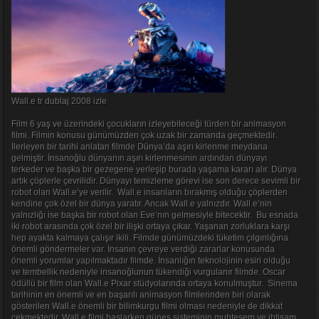
Wall.e tr dublaj 2008 izle
Film 6 yaş ve üzerindeki çocukların izleyebileceği türden bir animasyon
filmi. Filmin konusu günümüzden çok uzak bir zamanda geçmektedir.
İlerleyen bir tarihi anlatan filmde Dünya’da aşırı kirlenme meydana
gelmiştir. İnsanoğlu dünyanın aşırı kirlenmesinin ardından dünyayı
terkeder ve başka bir gezegene yerleşip burada yaşama kararı alır. Dünya
artık çöplerle çevrilidir. Dünyayı temizleme görevi ise son derece sevimli bir
robot olan Wall.e’ye verilir. Wall.e insanların bırakmış olduğu çöplerden
kendine çok özel bir dünya yaratır. Ancak Wall.e yalnızdır. Wall.e’nin
yalnızlığı ise başka bir robot olan Eve’nın gelmesiyle bitecektir. Bu esnada
iki robot arasında çok özel bir ilişki ortaya çıkar. Yaşanan zorluklara karşı
hep ayakta kalmaya çalışır ikili. Filmde günümüzdeki tüketim çılgınlığına
önemli göndermeler var. İnsanın çevreye verdiği zararlar konusunda
önemli yorumlar yapılmaktadır filmde. İnsanlığın teknolojinin esiri olduğu
ve tembellik nedeniyle insanoğlunun tükendiği vurgulanır filmde. Oscar
ödüllü bir film olan Wall.e Pixar stüdyolarında ortaya konulmuştur. Sinema
tarihinin en önemli ve en başarılı animasyon filmlerinden biri olarak
gösterilen Wall.e önemli bir bilimkurgu filmi olması nedeniyle de dikkat
çekmektedir. Wall.e filmi başlarken güneş sisteminin muhteşem ve ihtişam